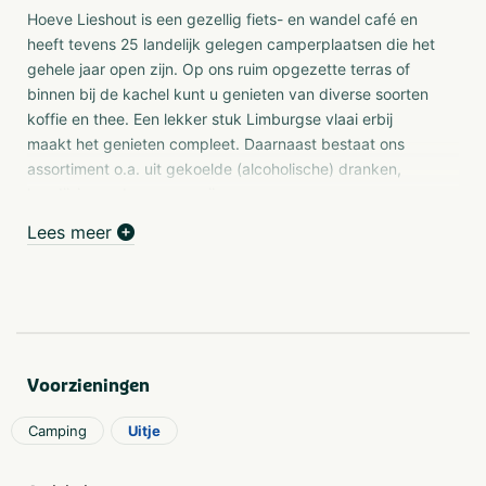
Hoeve Lieshout is een gezellig fiets- en wandel café en
heeft tevens 25 landelijk gelegen camperplaatsen die het
gehele jaar open zijn. Op ons ruim opgezette terras of
binnen bij de kachel kunt u genieten van diverse soorten
koffie en thee. Een lekker stuk Limburgse vlaai erbij
maakt het genieten compleet. Daarnaast bestaat ons
assortiment o.a. uit gekoelde (alcoholische) dranken,
handijsjes en boerenroomijs.
Lees meer
Camperplaats
Wij zijn het gehele jaar geopend. De plaatsen zijn 7 meter
breed, volledig verhard en afgescheiden met een haag.
De camperplaats is gelegen bij wandel- en fietsroutes
(nabij knooppunt 81). Diverse routes zijn op locatie gratis
Voorzieningen
beschikbaar. De bebouwde kom van Weert, met de kleine
“Weerter Boulevard”, en een restaurant liggen op een
Camping
Uitje
afstand van 1 km.
De mooiste Fietsroutes