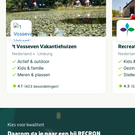
't Vosseven Vakantiehuizen
Recrea
Nederland
Limburg
Nederla
Actief & outdoor
Kids &
Kids & familie
Gezin
Meren & plassen
Stell
4.1
(
)
4.3
(
403 beoordelingen
5
Kies voor kwaliteit
Daarom ga je naar een bij RECRON