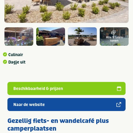
Alle 9 foto's
tonen
Culinair
Dagje uit
Beschikbaarheid & prijzen
Naar de website
Gezellig fiets- en wandelcafé plus
camperplaatsen