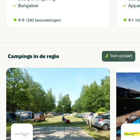
Bungalow
Appa
4.0
(
)
4.1
(
290 beoordelingen
4
Campings in de regio
Toon op kaart