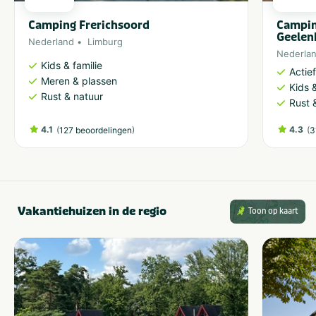
Camping Frerichsoord
Campin
Geelen
Nederland
Limburg
Nederla
Kids & familie
Actie
Meren & plassen
Kids &
Rust & natuur
Rust 
4.1
(
)
4.3
(
127 beoordelingen
3
Vakantiehuizen in de regio
Toon op kaart