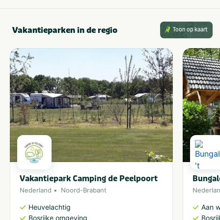
Vakantieparken in de regio
Toon op kaart
Vakantiepark Camping de Peelpoort
Bungal
Nederland
Noord-Brabant
Nederla
Heuvelachtig
Aan w
Bosrijke omgeving
Bosri