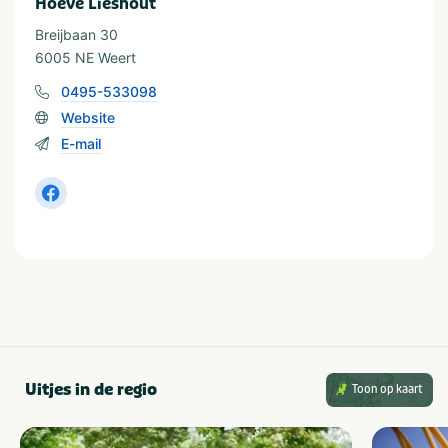
Hoeve Lieshout
Breijbaan 30
6005 NE Weert
0495-533098
Website
E-mail
Uitjes in de regio
Toon op kaart