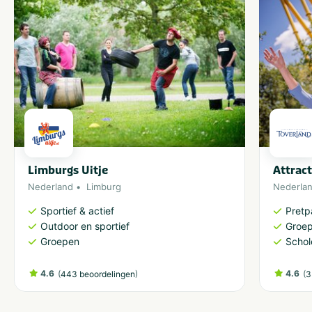
Limburgs Uitje
Attrac
Nederland
Limburg
Nederla
Sportief & actief
Pretp
Outdoor en sportief
Groe
Groepen
Schol
4.6
(
)
4.6
(
443 beoordelingen
3