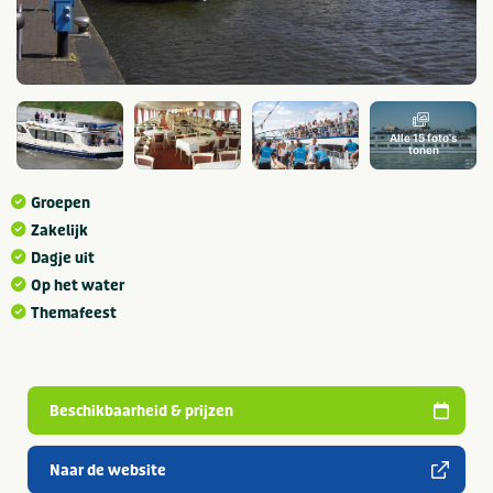
Alle 15 foto's
tonen
Groepen
Zakelijk
Dagje uit
Op het water
Themafeest
Beschikbaarheid & prijzen
Naar de website