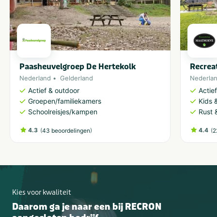
Paasheuvelgroep De Hertekolk
Recrea
Nederland
Gelderland
Nederla
Actief & outdoor
Actie
Groepen/familiekamers
Kids &
Schoolreisjes/kampen
Rust 
4.3
(
)
4.4
(
43 beoordelingen
2
Kies voor kwaliteit
Daarom ga je naar een bij RECRON