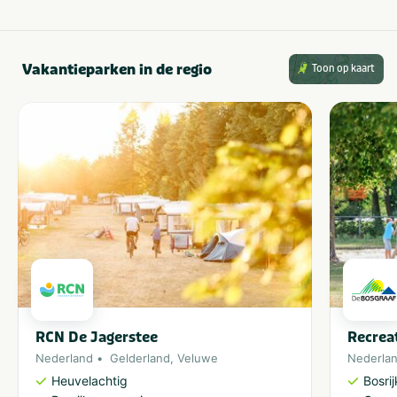
Vakantieparken in de regio
Toon op kaart
RCN De Jagerstee
Recrea
Nederland
Gelderland
,
Veluwe
Nederla
Heuvelachtig
Bosri