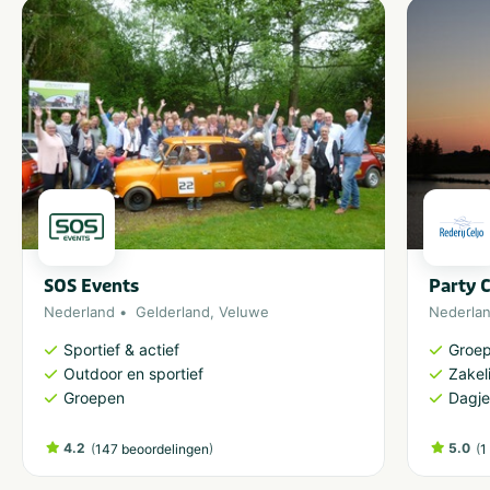
Mindervaliden
Het schip beschikt over een invalidentoilet.
Vaargebied
De Carpe Diem is inzetbaar in Nederland, Duitsland en
België.
SOS Events
Party C
Nederland
Gelderland
,
Veluwe
Nederla
Sportief & actief
Groe
Outdoor en sportief
Zakeli
Groepen
Dagje
4.2
(
)
5.0
(
147 beoordelingen
1