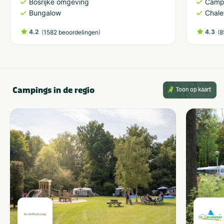
Bosrijke omgeving
Camp
Bungalow
Chale
4.2
(
)
4.3
(
1582 beoordelingen
8
Campings in de regio
Toon op kaart