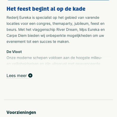
Het feest begint al op de kade
Rederij Eureka is specialist op het gebied van varende
locaties voor een congres, themaparty, jubileum, feest en
beurs. Met het vlaggenschip River Dream, Mps Eureka en
Carpe Diem bieden wij onbeperkte mogelijkheden om uw
evenement tot een succes te maken.
De Vloot
Onze moderne schepen voldoen aan de hoogste milieu-
en veiligheidseisen en zijn uitgerust met geavanceerde
communicatiemiddelen
Lees meer
Eureka
Het schip bestaat uit 2 gescheiden dekken: het hoofddek
en het bovendek. Het bovendek is via 2 trappen
bereikbaar. Beide dekken zijn voorzien van tafels en
stoelen. Deze tafels en stoelen zijn los opgesteld, zodat
er verschillende opstellingen mogelijk zijn. Zo kan er
Voorzieningen
bijvoorbeeld een theateropstelling worden gecreëerd of