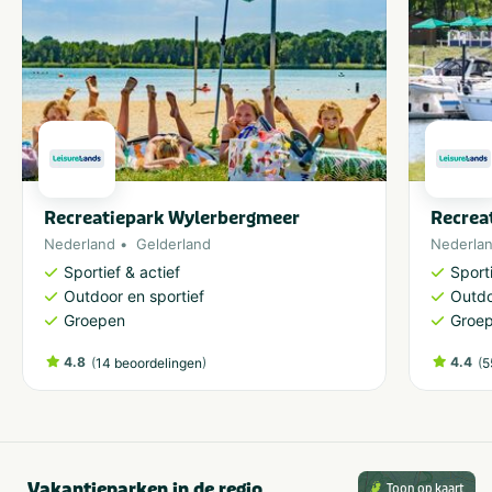
Recreatiepark Wylerbergmeer
Recrea
Nederland
Gelderland
Nederla
Sportief & actief
Sporti
Outdoor en sportief
Outdo
Groepen
Groe
4.8
(
)
4.4
(
14 beoordelingen
5
Vakantieparken in de regio
Toon op kaart