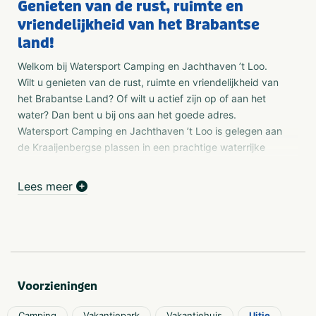
Genieten van de rust, ruimte en
vriendelijkheid van het Brabantse
land!
Welkom bij Watersport Camping en Jachthaven ’t Loo.
Wilt u genieten van de rust, ruimte en vriendelijkheid van
het Brabantse Land? Of wilt u actief zijn op of aan het
water? Dan bent u bij ons aan het goede adres.
Watersport Camping en Jachthaven ’t Loo is gelegen aan
de Kraaijenbergse plassen in een prachtige waterrijke
omgeving nabij Cuijk, Beers en Nijmegen. U kunt bij ons
het hele jaar terecht.
Lees meer
Het park
Ons familiepark is heerlijk gelegen bij de Kraaijenbergse
Plassen waardoor wij een breed scala aan watersport-
activiteiten kunnen bieden. Denk daarbij bv aan varen,
zwemmen en vissen. Naast onze camping hebben wij
Voorzieningen
een jachthaven, een camperplaats, een chaletpark en
een watersportwinkel. Onze kampeer- en
Camping
Vakantiepark
Vakantiehuis
Uitje