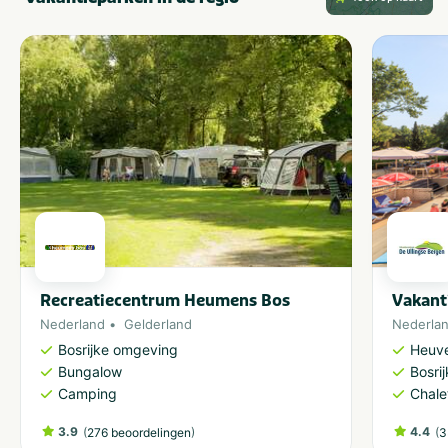
Recreatiecentrum Heumens Bos
Vakant
Nederland
Gelderland
Nederla
Bosrijke omgeving
Heuve
Bungalow
Bosri
Camping
Chale
3.9
(
)
4.4
(
276 beoordelingen
3