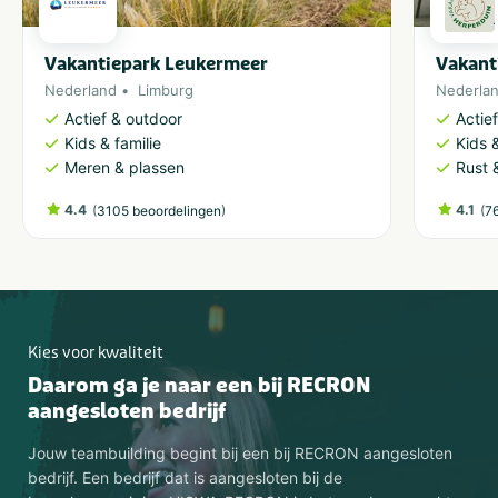
Vakantiepark Leukermeer
Vakant
Nederland
Limburg
Nederla
Actief & outdoor
Actie
Kids & familie
Kids &
Meren & plassen
Rust 
4.4
(
)
4.1
(
3105 beoordelingen
7
Kies voor kwaliteit
Daarom ga je naar een bij RECRON
aangesloten bedrijf
Jouw teambuilding begint bij een bij RECRON aangesloten
bedrijf. Een bedrijf dat is aangesloten bij de