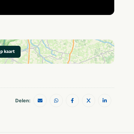
p kaart
Delen: