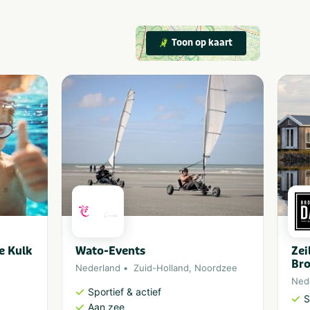
Toon op kaart
e Kulk
Wato-Events
Zei
Br
Nederland
Zuid-Holland
,
Noordzee
Ned
Sportief & actief
S
Aan zee