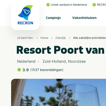
Uniek aanbod in Nederland
RECRO
Campings
Vakantiehuizen
Je bent hier:
Home
Zakelijk
Alle zakelijke activiteite
Resort Poort van
Nederland
Zuid-Holland
,
Noordzee
3.9
(
1537 beoordelingen
)