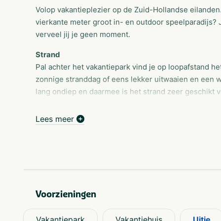
Volop vakantieplezier op de Zuid-Hollandse eilanden
vierkante meter groot in- en outdoor speelparadijs?
verveel jij je geen moment.
Strand
Pal achter het vakantiepark vind je op loopafstand he
zonnige stranddag of eens lekker uitwaaien en een 
lang ondiep en daarmee is het strand zeer geschikt v
Ontdek indoor speelparadijs Adventuredome
Lees meer
Een bezoek aan Adventuredome staat garant voor heel
avonturen en het weer is nooit een spelbreker. Adve
(kinder)feestjes, familiefeestjes, groepsuitjes, team
sfeervolle ruimte met horeca op maat, de nodige tec
zaal is geschikt voor 8 tot en met 200 personen.
Voorzieningen
Omgeving
In de directe omgeving van Resort Poort van Zeeland i
omgeving kun je naast het maken van prachtige wande
Vakantiepark
Vakantiehuis
Uitje