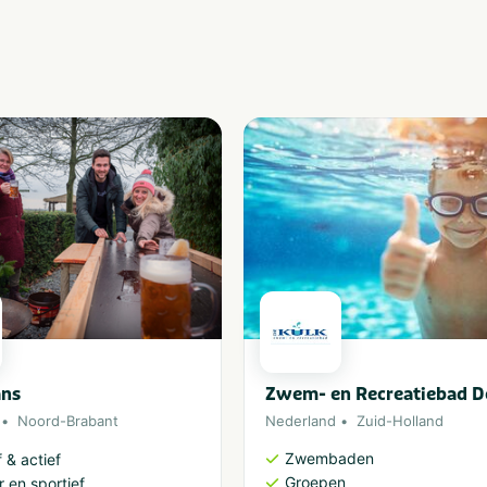
ns
Zwem- en Recreatiebad D
Noord-Brabant
Nederland
Zuid-Holland
Zwembaden
 & actief
Groepen
 en sportief