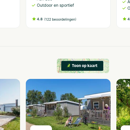
A
Outdoor en sportief
O
4.8
(
)
4
122 beoordelingen
Toon op kaart