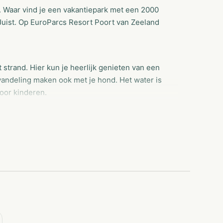
. Waar vind je een vakantiepark met een 2000
 Juist. Op EuroParcs Resort Poort van Zeeland
t strand. Hier kun je heerlijk genieten van een
wandeling maken ook met je hond. Het water is
oor kinderen.
 veel speelplezier. Voor kleine en hele grote
nturedome is de perfecte locatie voor
buildingen schoolreisjes. Wij bieden een
hnische ondersteuning en vooral family fun! De
s voor ieder wat wils. In de bos- en waterrijke
l- en fietstochten ook naar het strand van