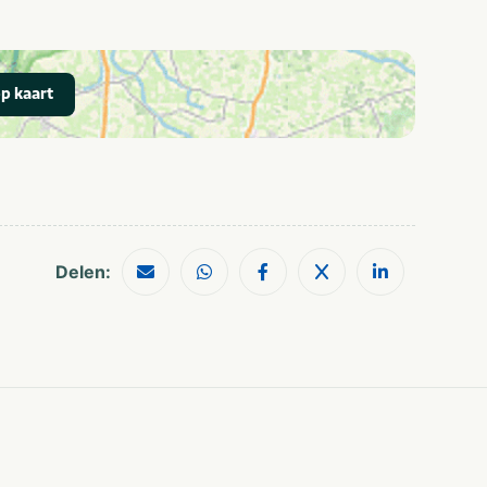
p kaart
Delen: