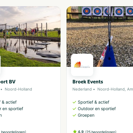
port BV
Broek Events
Noord-Holland
Nederland
Noord-Holland
,
Ams
 & actief
Sportief & actief
 en sportief
Outdoor en sportief
n
Groepen
)
4.9
(
)
 beoordelingen
25 beoordelingen