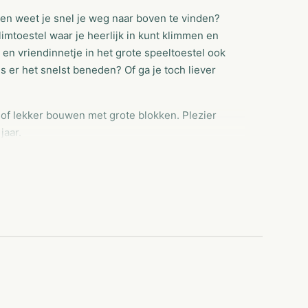
 en weet je snel je weg naar boven te vinden?
toestel waar je heerlijk in kunt klimmen en
s en vriendinnetje in het grote speeltoestel ook
is er het snelst beneden? Of ga je toch liever
 of lekker bouwen met grote blokken. Plezier
jaar.
rijk dat ieder kindje met plezier en op een
j ook gedacht aan onze allerkleinste bezoekers:
rs en klimaapjes hebben wij een speciale
llerkeinsten en sluit dan ook goed aan bij de
n toegankelijk voor kinderen van 0 t/m. 4 jaar.
ipen, klimmen, glijden en in de ballenbak