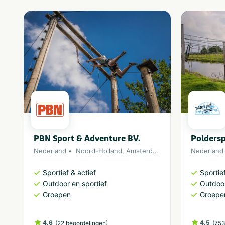
PBN Sport & Adventure BV.
Polders
Nederland
Noord-Holland
,
Amsterdam
Nederland
Sportief & actief
Sportief
Outdoor en sportief
Outdoor
Groepen
Groepe
4.6
(
)
4.5
(
22 beoordelingen
753