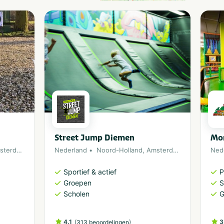
Street Jump Diemen
Mo
terdam
Nederland
Noord-Holland
,
Amsterdam
Ned
Sportief & actief
P
Groepen
S
Scholen
G
4.1
(
)
3
313 beoordelingen