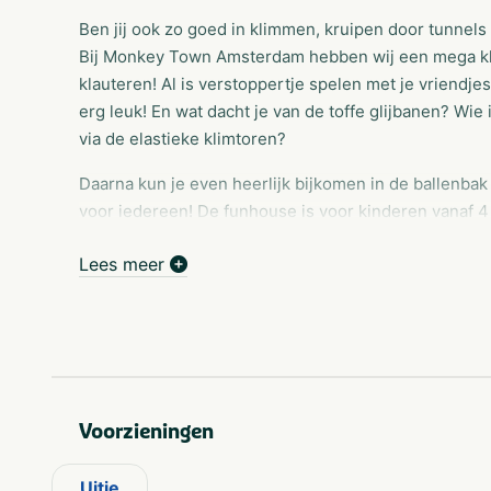
Ben jij ook zo goed in klimmen, kruipen door tunnels
Bij Monkey Town Amsterdam hebben wij een mega klim
klauteren! Al is verstoppertje spelen met je vriendje
erg leuk! En wat dacht je van de toffe glijbanen? Wie 
via de elastieke klimtoren?
Daarna kun je even heerlijk bijkomen in de ballenbak
voor iedereen! De funhouse is voor kinderen vanaf 4 
Peuterzone
Lees meer
Binnen Monkey Town Amsterdam vinden wij het belang
veilige manier bij ons kan spelen. Daarom hebben wi
de dreumes en de peuter. Voor deze kleine ontdekke
peuterzone. Dit speelgedeelte is ontwikkeld voor de a
ontwikkeling van deze leeftijd. De peuterzone is allee
Voorzieningen
Op deze manier kunnen de kinderen lekker rustig kru
spelen!
Uitje