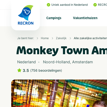
Uniek aanbod in Nederland
RECRO
Campings
Vakantiehuizen
Je bent hier:
Home
Zakelijk
Alle zakelijke activiteite
Monkey Town A
Nederland
Noord-Holland
,
Amsterdam
3.5
(
756 beoordelingen
)