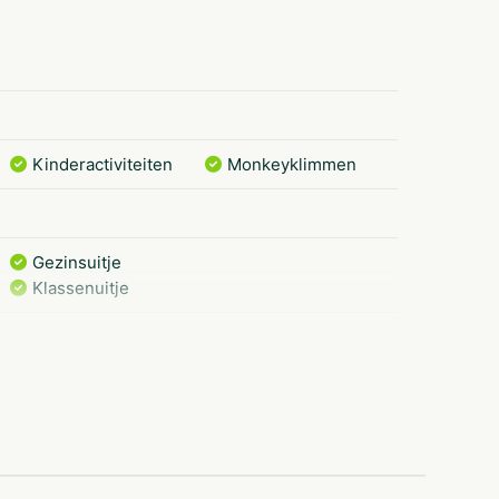
Kinderactiviteiten
Monkeyklimmen
Gezinsuitje
Klassenuitje
Scholen
Dagje uit
25-49
Meer dan 10
kinderen
50-100
2-10 kinderen
Amsterdam