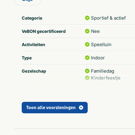
Sportief & actief
Categorie
Nee
VeBON gecertificeerd
Speeltuin
Activiteiten
Indoor
Type
Familiedag
Gezelschap
Kinderfeestje
Groepen
Thema
1-4
Aantal personen
Toon alle voorzieningen
5-9
10-24
Noord-Holland
Provincie(s) en streek