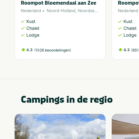
Roompot Bloemendaal aan Zee
Roompot
Nederland
Noord-Holland
,
Noordzee
,
Zandvoort
Nederland
Kust
Kust
Chalet
Chalet
Lodge
Lodge
4.3
(
)
4.3
(
1026 beoordelingen
651
Campings in de regio