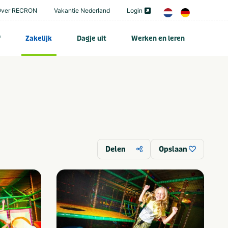
Over RECRON
Vakantie Nederland
Login
f
Zakelijk
Dagje uit
Werken en leren
Delen
Opslaan