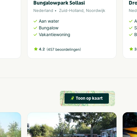
Bungalowpark Sollasi
Dr
Nederland
Zuid-Holland
,
Noordwijk
Ned
Aan water
A
Bungalow
S
Vakantiewoning
B
4.2
(
)
3
457 beoordelingen
Toon op kaart