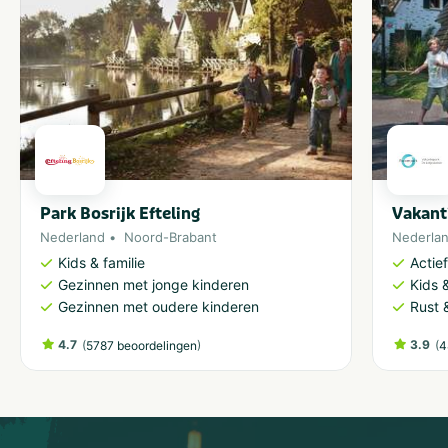
Park Bosrijk Efteling
Vakant
Nederland
Noord-Brabant
Nederla
Kids & familie
Actie
Gezinnen met jonge kinderen
Kids &
Gezinnen met oudere kinderen
Rust 
4.7
(
)
3.9
(
5787 beoordelingen
4