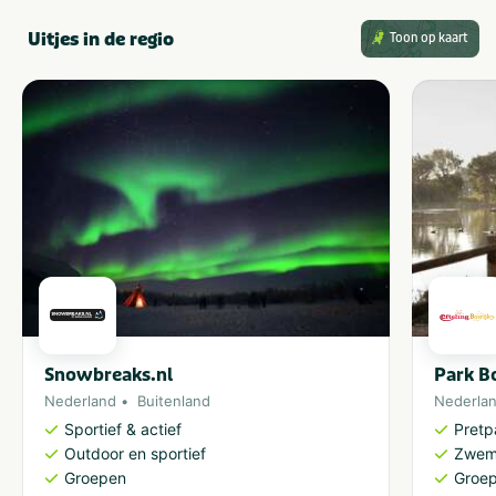
Uitjes in de regio
Toon op kaart
Snowbreaks.nl
Park Bo
Nederland
Buitenland
Nederla
Sportief & actief
Pretp
Outdoor en sportief
Zwem
Groepen
Groe