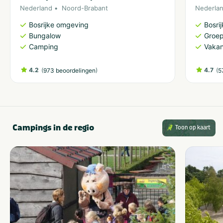
Nederland
Noord-Brabant
Nederla
Bosrijke omgeving
Bosri
Bungalow
Groe
Camping
Vakan
4.2
(
)
4.7
(
973 beoordelingen
5
Campings in de regio
Toon op kaart