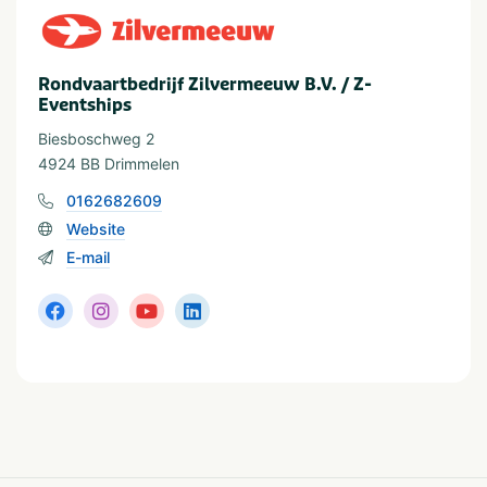
Dagje uit
Bruiloften
Aantal personen
Rondvaartbedrijf Zilvermeeuw B.V. / Z-
Eventships
1-4
50-100
5-9
Meer dan 100
Biesboschweg 2
10-24
2-10 kinderen
4924 BB Drimmelen
25-49
Meer dan 10 kinderen
0162682609
Website
Provincie(s) en streek
E-mail
Noord-Brabant