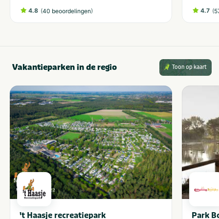
4.8
(
)
4.7
(
40 beoordelingen
5
Vakantieparken in de regio
Toon op kaart
't Haasje recreatiepark
Park Bo