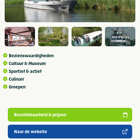
Alle 5 foto's
tonen
Bezienswaardigheden
Cultuur & Museum
Sportief & actief
Culinair
Groepen
Beschikbaarheid & prijzen
Naar de website