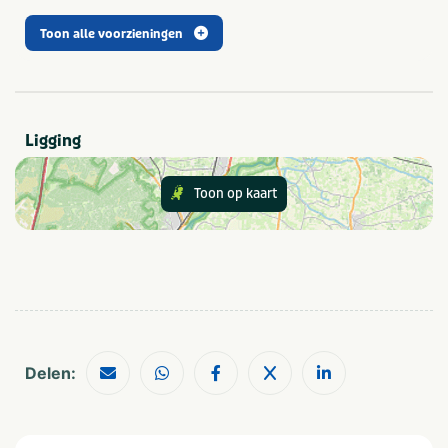
Laat je verrassen door de veelzijdigheid van
activiteiten
Rondvaartbedrijf Zilvermeeuw en ervaar de Biesbosch
Toon alle voorzieningen
zoals je ‘m nog nooit hebt gezien.
Type
Bekijk de vaaragenda
Outdoor
Indoor
Ligging
Gezelschap
Bedrijfsfeest
Vrijgezellenfeest
Toon op kaart
Bedrijfsuitje
Vrijgezellenfeest mannen
Familiedag
Vrijgezellenfeest vrouwen
Kinderfeestje
Gezinsuitje
Personeelsuitje
Klassenuitje
Teamuitstapje
Thema
Delen:
Groepen
Workshop
Scholen
Op het water
Zakelijk
Themafeest