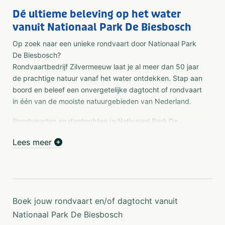
Dé ultieme beleving op het water
vanuit Nationaal Park De Biesbosch
Op zoek naar een unieke rondvaart door Nationaal Park
De Biesbosch?
Rondvaartbedrijf Zilvermeeuw laat je al meer dan 50 jaar
de prachtige natuur vanaf het water ontdekken. Stap aan
boord en beleef een onvergetelijke dagtocht of rondvaart
in één van de mooiste natuurgebieden van Nederland.
Rondvaarten en dagtochten in Nationaal Park De
Biesbosch
Lees meer
Of je nu een korte vaartocht van 2 uur wilt maken of een
compleet verzorgde dagtocht zoekt – bij
Rondvaartbedrijf Zilvermeeuw ben je aan het juiste adres.
Vanuit het hart van Nationaal Park De Biesbosch
organiseren wij dagelijks rondvaarten voor gezinnen,
Boek jouw rondvaart en/of dagtocht vanuit
vriendengroepen, bedrijven en scholen. Combineer
natuur, ontspanning en gastvrijheid op het water.
Nationaal Park De Biesbosch