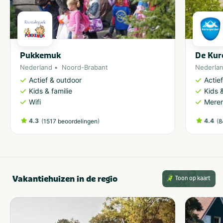
Pukkemuk
De Kur
Nederland
Noord-Brabant
Nederla
Actief & outdoor
Actie
Kids & familie
Kids &
Wifi
Meren
4.3
(
)
4.4
(
1517 beoordelingen
8
Vakantiehuizen in de regio
Toon op kaart