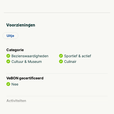
Boek een compleet verzorgde vaartocht
Onze populaire arrangementen zijn geschikt voor elk
gezelschap. Denk aan een brunchcruise, high tea aan
boord of een sfeervolle avondrondvaart met diner. Alles is
Voorzieningen
mogelijk – van kleine groep tot compleet
bedrijfsevenement.
Uitje
Rondvaarten van 2 uur
Dagtochten in de Biesbosch en omgeving
Categorie
Thema-tochten zoals
Rotterdam by Night
Bezienswaardigheden
Sportief & actief
Op maat gemaakte arrangementen voor groepen
Cultuur & Museum
Culinair
en bedrijven
Catering, entertainment en persoonlijke service
VeBON gecertificeerd
Voor wie?
Nee
Iedereen is welkom aan boord van de Zilvermeeuw. Van
individuele passagiers tot grote groepen: wij maken er
samen iets bijzonders van. Onze schepen zijn
Activiteiten
comfortabel, ruim en van alle gemakken voorzien.
Fluisterboottocht
Themafeesten
Gemotoriseerde
Workshop