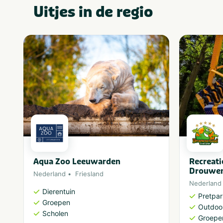
Nee
VeBON gecertificeerd
Uitjes in de regio
Groningen
Provincie(s) en streek
Friesland
Drenthe
Overijssel
1-4
Aantal personen
5-9
Sportief & actief
Categorie
Outdoor en
Thema
sportief
Groepen
Aqua Zoo Leeuwarden
Recreat
Drouwen
Nederland
Friesland
Bedrijfsfeest
Gezelschap
Nederland
Dierentuin
Bedrijfsuitje
Pretpa
Groepen
Familiedag
Outdoor
Scholen
Personeelsuitje
Groepe