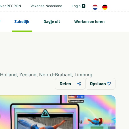
Over RECRON
Vakantie Nederland
Login
f
Zakelijk
Dagje uit
Werken en leren
-Holland
,
Zeeland
,
Noord-Brabant
,
Limburg
Delen
Opslaan