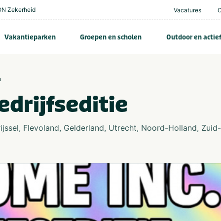
N Zekerheid
Vacatures
Vakantieparken
Groepen en scholen
Outdoor en actie
n
drijfseditie
ijssel
,
Flevoland
,
Gelderland
,
Utrecht
,
Noord-Holland
,
Zuid