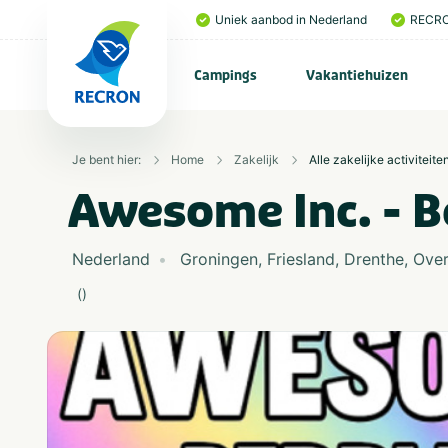
Uniek aanbod in Nederland
RECRO
Campings
Vakantiehuizen
Je bent hier:
Home
Zakelijk
Alle zakelijke activiteite
Awesome Inc. - Be
Nederland
Groningen
,
Friesland
,
Drenthe
,
Over
(
)