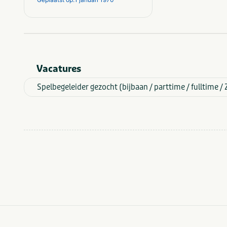
Quiz, puzzel en
Thema
spel
Bedrijfsfeest
Gezelschap
Bedrijfsuitje
Familiedag
Vacatures
Spelbegeleider gezocht (bijbaan / parttime / fulltime /
Paintball
Activiteiten
Boogschieten
Dropping
Bootcamp
Overig
Escape room
Balsporten
City
Outdoor
Type