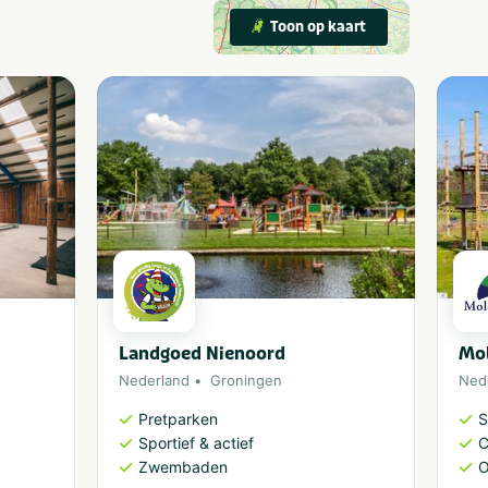
Toon op kaart
Landgoed Nienoord
Mol
Nederland
Groningen
Ned
Pretparken
S
Sportief & actief
C
Zwembaden
O