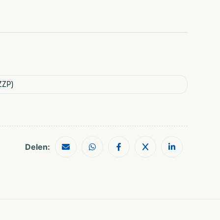
Personeelsuitje
Vrijgezellenfeest
mannen
Teamuitstapje
Vrijgezellenfeest
Vrijgezellenfeest
vrouwen
 ZZP)
Elektrische fiets
Oud Hollandse
spelen
Elektrische step
Robinson
Games
Steppen
Gemotoriseerde
activiteiten
Teamopdrachten
GPS tochten
Themafeesten
Delen:
Kickbiken
Tochten
Kinderactiviteiten
Wie is de mol
Kompastochten
WipeOut
Indoor