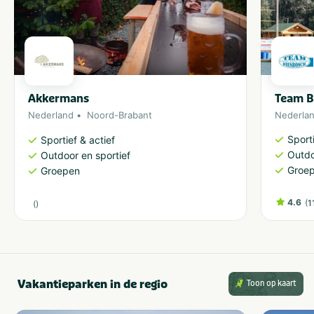
Akkermans
Team B
Nederland
Noord-Brabant
Nederla
Sporti
Sportief & actief
Outdo
Outdoor en sportief
Groe
Groepen
4.6
(
1
(
)
Vakantieparken in de regio
Toon op kaart