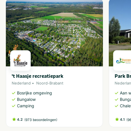
't Haasje recreatiepark
Park B
Nederland
Noord-Brabant
Nederla
Bosrijke omgeving
Aan w
Bungalow
Bung
Camping
Chale
4.2
(
)
4.1
(
973 beoordelingen
9