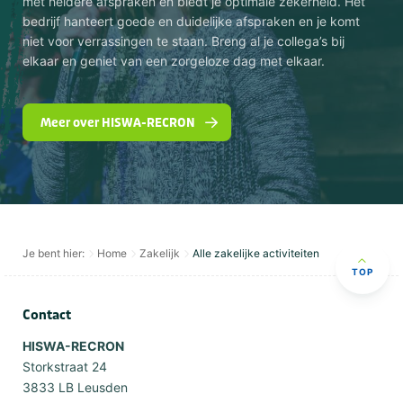
met heldere afspraken en biedt je optimale zekerheid. Het
bedrijf hanteert goede en duidelijke afspraken en je komt
niet voor verrassingen te staan. Breng al je collega’s bij
elkaar en geniet van een zorgeloze dag met elkaar.
Meer over HISWA-RECRON
Je bent hier:
Home
Zakelijk
Alle zakelijke activiteiten
TOP
Contact
HISWA-RECRON
Storkstraat 24
3833 LB Leusden