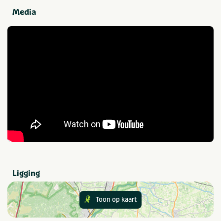
Groepen
Dagje uit
Media
Gezelschap
Kinderfeestje
Klassenuitje
Activiteiten
Zwemmen
VeBON gecertificeerd
Nee
Provincie(s) en streek
Ligging
Noord-Brabant
Toon op kaart