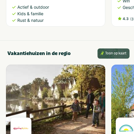
Wifi
Actief & outdoor
Gesch
Kids & familie
4.3
(
3
Rust & natuur
Vakantiehuizen in de regio
Toon op kaart