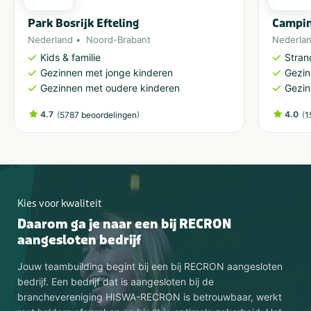
Park Bosrijk Efteling
Campin
Nederland
Noord-Brabant
Nederla
Kids & familie
Stran
Gezinnen met jonge kinderen
Gezin
Gezinnen met oudere kinderen
Gezin
4.7
(
)
4.0
(
5787 beoordelingen
1
Kies voor kwaliteit
Daarom ga je naar een bij RECRON
aangesloten bedrijf
Jouw teambuilding begint bij een bij RECRON aangesloten
bedrijf. Een bedrijf dat is aangesloten bij de
branchevereniging HISWA-RECRON is betrouwbaar, werkt