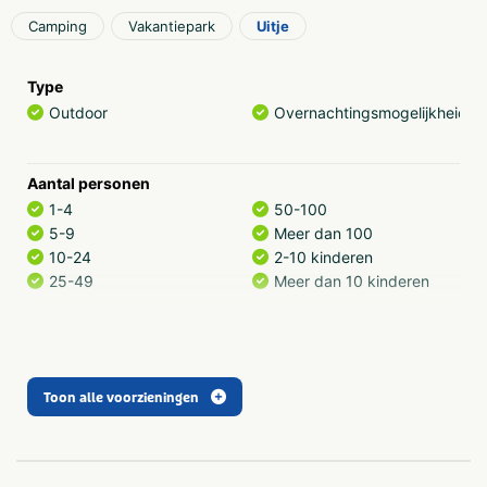
Camping
Vakantiepark
Uitje
Type
Outdoor
Overnachtingsmogelijkheid
Aantal personen
1-4
50-100
5-9
Meer dan 100
10-24
2-10 kinderen
25-49
Meer dan 10 kinderen
Categorie
Sportief & actief
Zwembaden
Toon alle voorzieningen
Thema
Outdoor en sportief
Scholen