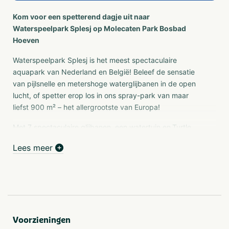
Kom voor een spetterend dagje uit naar
Waterspeelpark Splesj op Molecaten Park Bosbad
Hoeven
Waterspeelpark Splesj is het meest spectaculaire
aquapark van Nederland en België! Beleef de sensatie
van pijlsnelle en metershoge waterglijbanen in de open
lucht, of spetter erop los in ons spray-park van maar
liefst 900 m² – het allergrootste van Europa!
Met 7 spectaculaire glijbanen, een watertuin en
Turtle
Island
voor de kleinste gasten is er plezier voor alle
Lees meer
leeftijden. Trek gekregen? Haal iets lekkers bij de
snackbar en geniet van een welverdiende pauze tussen
al het waterplezier door.
Gelegen op ca. 10 km van Roosendaal en 18 km van
Breda, is Waterspeelpark Splesj dé plek voor een
onvergetelijke, natte en vrolijke dag!
Voorzieningen