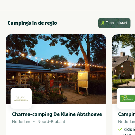
Campings in de regio
Toon op kaart
Charme-camping De Kleine Abtshoeve
Campin
Nederland
Noord-Brabant
Nederla
Kids &