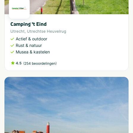
Camping 't Eind
Utrecht
,
Utrechtse Heuvelrug
Actief & outdoor
Rust & natuur
Musea & kastelen
4.5
(
)
254 beoordelingen