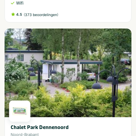
Wifi
4.5
(
)
373 beoordelingen
Chalet Park Dennenoord
Noord-Brabant