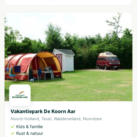
Vakantiepark De Koorn Aar
Noord-Holland
,
Texel
,
Waddeneiland
,
Noordzee
Kids & familie
Rust & natuur