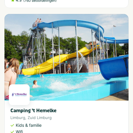
4.3
(
)
760 beoordelingen
Camping 't Hemelke
Limburg
,
Zuid Limburg
Kids & familie
Wifi