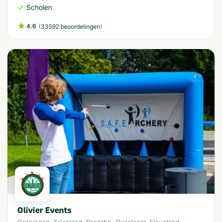
Scholen
4.6
(
)
33592 beoordelingen
Olivier Events
Groningen
,
Friesland
,
Drenthe
,
Overijssel
,
Flevoland
,