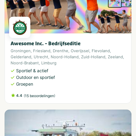
Awesome Inc. - Bedrijfseditie
Groningen
,
Friesland
,
Drenthe
,
Overijssel
,
Flevoland
,
Gelderland
,
Utrecht
,
Noord-Holland
,
Zuid-Holland
,
Zeeland
,
Noord-Brabant
,
Limburg
Sportief & actief
Outdoor en sportief
Groepen
4.4
(
)
15 beoordelingen