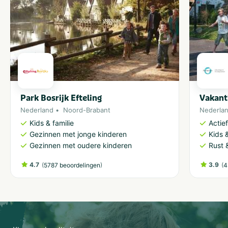
Park Bosrijk Efteling
Vakant
Nederland
Noord-Brabant
Nederla
Kids & familie
Actie
Gezinnen met jonge kinderen
Kids &
Gezinnen met oudere kinderen
Rust 
4.7
(
)
3.9
(
5787 beoordelingen
4