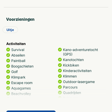
Voorzieningen
Uitje
Activiteiten
Survival
Kano-adventuretocht
(GPS)
Abseilen
Kanotochten
Paintball
Kickbiken
Boogschieten
Kinderactiviteiten
Golf
Klimmen
Klimpark
Outdoor-lasergame
Escape room
Parcours
Aquagames
Quadrijden
Beachvolley
Robinson
Blaaspijpschieten
Steppen
Cursussen & trainingen
Suppen
Fietsen