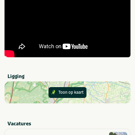
Categorie
Sportief & actief
Thema
Outdoor en sportief
Zakelijk
Groepen
Dagje uit
Scholen
Ligging
Gezelschap
Bedrijfsfeest
Vrijgezellenfeest
Toon op kaart
Bedrijfsuitje
Vrijgezellenfeest mannen
Familiedag
Vrijgezellenfeest vrouwen
Kinderfeestje
Gezinsuitje
Personeelsuitje
Klassenuitje
Teamuitstapje
Vacatures