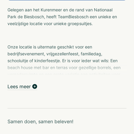
Gelegen aan het Kurenmeer en de rand van Nationaal
Park de Biesbosch, heeft TeamBiesbosch een unieke en
veelzijdige locatie voor unieke groepsuitjes.
Onze locatie is uitermate geschikt voor een
bedrijfsevenement, vrijgezellenfeest, familiedag,
schooluitje of kinderfeestje. Er is voor ieder wat wils: Een
beach house met bar en terras voor gezellige borrels, een
vergaderruimte en een grote variatie aan activiteiten voor
jong en oud. Denk aan: Escape island, escape toren,
Lees meer
survivalen, boogschieten, teamspelen, outdoor
lasergamen, suppen, klimpark biesbosch en nog veel
meer! Daarnaast kun je onze activiteiten combineren met
een heerlijke ontvangst, lunch, buffet en/of barbecue. We
beschikken over een groot restaurant, kleedruimtes,
Samen doen, samen beleven!
douchegelegenheid en gratis parkeergelegenheid.