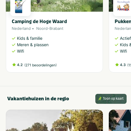
Camping de Hoge Waard
Pukke
Nederland
Noord-Brabant
Nederla
Kids & familie
Actie
Meren & plassen
Kids &
Wifi
Wifi
4.2
(
)
4.3
(
271 beoordelingen
1
Vakantiehuizen in de regio
Toon op kaart