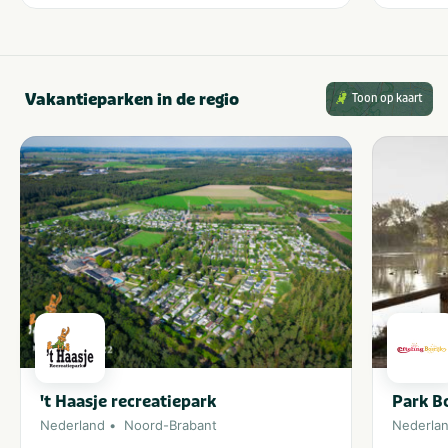
Vakantieparken in de regio
Toon op kaart
't Haasje recreatiepark
Park Bo
Nederland
Noord-Brabant
Nederla