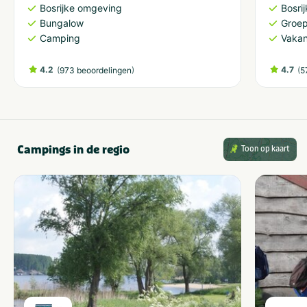
Bosrijke omgeving
Bosri
Bungalow
Groe
Camping
Vakan
4.2
(
)
4.7
(
973 beoordelingen
5
Campings in de regio
Toon op kaart