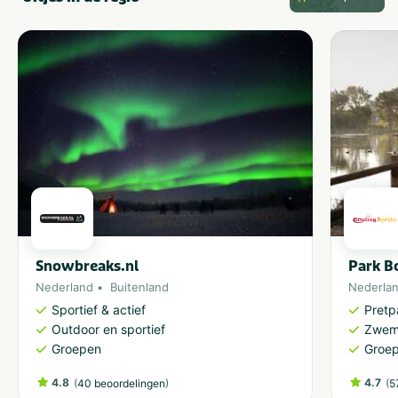
Snowbreaks.nl
Park Bo
Nederland
Buitenland
Nederla
Sportief & actief
Pretp
Outdoor en sportief
Zwem
Groepen
Groe
4.8
(
)
4.7
(
40 beoordelingen
5