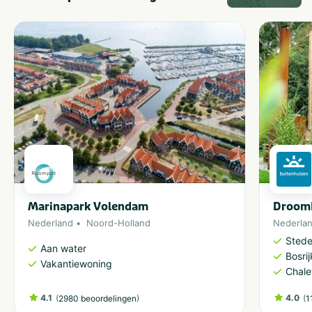
Marinapark Volendam
DroomP
Nederland
Noord-Holland
Nederla
Stedel
Aan water
Bosri
Vakantiewoning
Chale
4.1
(
)
4.0
(
2980 beoordelingen
1