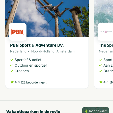
PBN Sport & Adventure BV.
The Sp
Nederland
Noord-Holland
,
Amsterdam
Nederla
Sportief & actief
Sporti
Outdoor en sportief
Aan 
Groepen
Outdo
4.6
(
)
4.5
(
22 beoordelingen
1
Vakantieparken in de regio
Toon op kaart