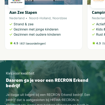
Aan Zee Slapen
Campi
Nederland
Noord-Holland
,
Noordzee
Nederla
Strand & zee
Actie
Gezinnen met jonge kinderen
Kids &
Gezinnen met oudere kinderen
Rust 
4.5
(
)
4.3
(
401 beoordelingen
1
Kies voor kwaliteit
Daarom ga je voor een RECRON Erkend
bedrijf
Je dagje uit begint bij een RECRON Erkend bedrijf. Een
bedrijf dat is aangesloten bij HISWA-RECRON is
betrouwbaar, werkt met heldere afspraken en biedt je