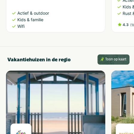
Actie
Kids &
Actief & outdoor
Rust 
Kids & familie
4.3
(
1
Wifi
Vakantiehuizen in de regio
Toon op kaart