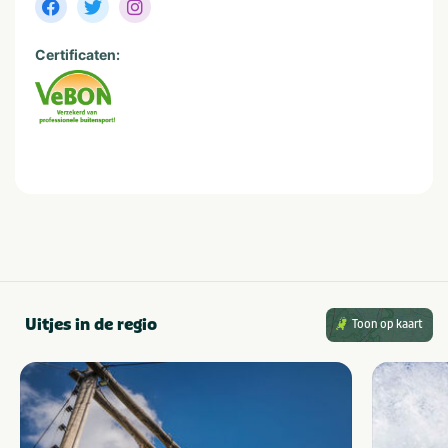
10-24
2-10 kinderen
25-49
Meer dan 10 kinderen
Certificaten:
Provincie(s) en streek
Noord-Holland
Amsterdam
Uitjes in de regio
Toon op kaart