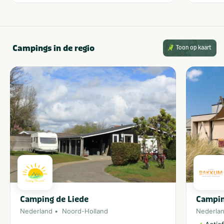
Campings in de regio
Toon op kaart
Camping de Liede
Campi
Nederland
Noord-Holland
Nederla