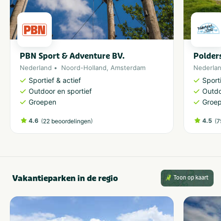
Aantal personen
5-9
Meer dan 100
10-24
2-10 kinderen
PBN Sport & Adventure BV.
Polder
25-49
Meer dan 10 kinderen
50-100
Nederland
Noord-Holland
,
Amsterdam
Nederla
Sportief & actief
Sporti
Outdoor en sportief
Outdo
Provincie(s) en streek
Groepen
Groe
Noord-Holland
Amsterdam
4.6
(
)
4.5
(
22 beoordelingen
7
Categorie
Sportief & actief
Vakantieparken in de regio
Toon op kaart
VeBON gecertificeerd
Ja