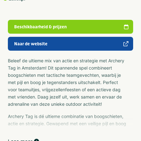
Beschikbaarheid & prijzen
Naar de website
Beleef de ultieme mix van actie en strategie met Archery
Tag in Amsterdam! Dit spannende spel combineert
boogschieten met tactische teamgevechten, waarbij je
met pijl en boog je tegenstanders uitschakelt. Perfect
voor teamuitjes, vrijgezellenfeesten of een actieve dag
met vrienden. Daag jezelf uit, werk samen en ervaar de
adrenaline van deze unieke outdoor activiteit!
Archery Tag is dé ultieme combinatie van boogschieten,
actie en strategie. Gewapend met een veilige pijl en boog
ga je samen met je team de strijd aan tegen je
tegenstanders. Duik achter obstakels, ontwijk inkomende