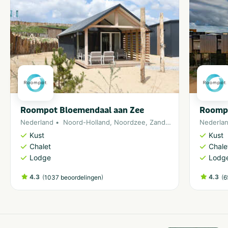
Activiteiten
Overig
Kinderactiviteiten
Balsporten
Type
Outdoor
Indoor
Roompot Bloemendaal aan Zee
Roomp
Gezelschap
Nederland
Noord-Holland
,
Noordzee
,
Zandvoort
Nederla
Kinderfeestje
Klassenuitje
Kust
Kust
Chalet
Chale
Thema
Lodge
Lodg
Outdoor en sportief
Scholen
4.3
(
)
4.3
(
1037 beoordelingen
6
Groepen
Dagje uit
Aantal personen
5-9
Meer dan 100