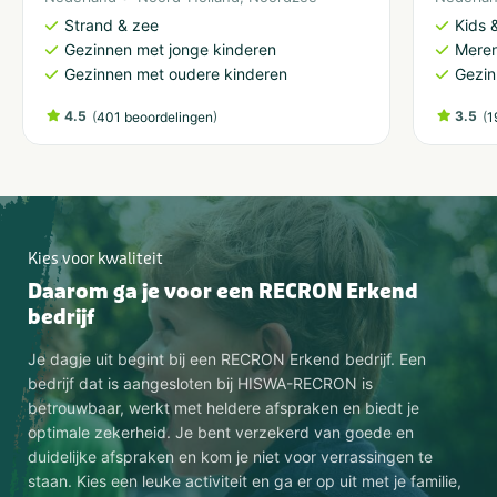
Aantal personen
Strand & zee
Kids &
5-9
Meer dan 100
Gezinnen met jonge kinderen
Meren
10-24
2-10 kinderen
Gezinnen met oudere kinderen
Gezin
25-49
Meer dan 10 kinderen
50-100
4.5
(
)
3.5
(
401 beoordelingen
1
Provincie(s) en streek
Noord-Holland
Amsterdam
Kies voor kwaliteit
Categorie
Daarom ga je voor een RECRON Erkend
Sportief & actief
bedrijf
Je dagje uit begint bij een RECRON Erkend bedrijf. Een
VeBON gecertificeerd
bedrijf dat is aangesloten bij HISWA-RECRON is
Ja
betrouwbaar, werkt met heldere afspraken en biedt je
optimale zekerheid. Je bent verzekerd van goede en
duidelijke afspraken en kom je niet voor verrassingen te
Activiteiten
staan. Kies een leuke activiteit en ga er op uit met je familie,