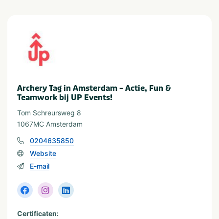
Aantal personen
5-9
Meer dan 100
10-24
2-10 kinderen
25-49
Meer dan 10 kinderen
50-100
Archery Tag in Amsterdam – Actie, Fun &
Teamwork bij UP Events!
Provincie(s) en streek
Tom Schreursweg 8
Noord-Holland
Amsterdam
1067MC Amsterdam
0204635850
Categorie
Website
Sportief & actief
E-mail
VeBON gecertificeerd
Ja
Certificaten: