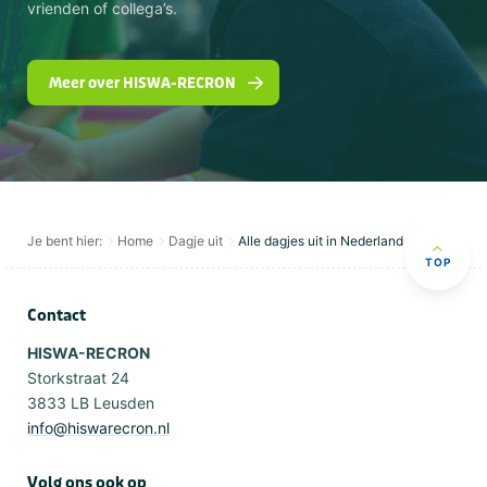
Survival
Robinson
vrienden of collega’s.
Overig
Teamopdrachten
Games
Zeskamp
Meer over HISWA-RECRON
Type
Outdoor
Gezelschap
Je bent hier:
Home
Dagje uit
Alle dagjes uit in Nederland
Bedrijfsuitje
Vrijgezellenfeest mannen
TOP
Familiedag
Vrijgezellenfeest vrouwen
Kinderfeestje
Gezinsuitje
Contact
Personeelsuitje
Klassenuitje
Teamuitstapje
HISWA-RECRON
Storkstraat 24
3833 LB Leusden
Thema
info@hiswarecron.nl
Outdoor en sportief
Zakelijk
Groepen
Dagje uit
Volg ons ook op