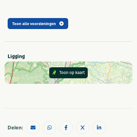
Boogschieten
Kinderactiviteiten
Overig
Outdoor-lasergame
Toon alle voorzieningen
Type
Outdoor
Ligging
Gezelschap
Bedrijfsuitje
Vrijgezellenfeest
Toon op kaart
Familiedag
Vrijgezellenfeest mannen
Kinderfeestje
Vrijgezellenfeest vrouwen
Personeelsuitje
Klassenuitje
Teamuitstapje
Thema
Outdoor en sportief
Zakelijk
Groepen
Dagje uit
Delen:
Scholen