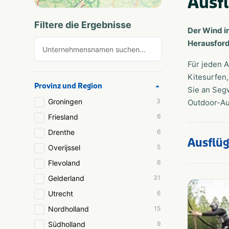
Ausfl
Filtere die Ergebnisse
Der Wind i
Herausford
Für jeden A
Kitesurfen
Provinz und Region
Sie an Segw
Groningen
3
Outdoor-Au
Friesland
6
Drenthe
6
Ausflü
Overijssel
5
Flevoland
6
Gelderland
31
Utrecht
6
Nordholland
15
Südholland
9