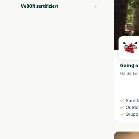
VeBON zertifiziert
Going o
Gelderla
Sportl
Outdoo
Grupp