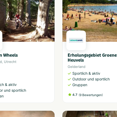
n Wheels
Erholungsgebiet Groene
Heuvels
nd
,
Utrecht
Gelderland
Sportlich & aktiv
Outdoor und sportlich
ich & aktiv
Gruppen
r und sportlich
4.7
(
)
9 Bewertungen
en