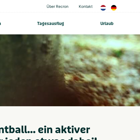
Über Recron
Kontakt
n
Tagesausflug
Urlaub
ball... ein aktiver