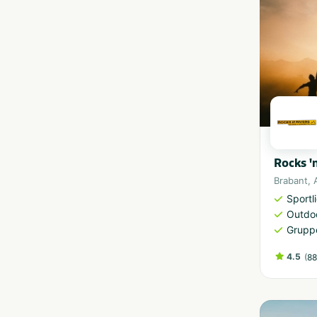
Rocks '
Brabant
,
Sportl
Outdoo
Grupp
4.5
(
88