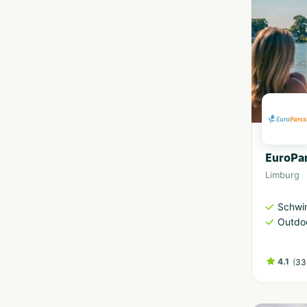
EuroPa
Limburg
Schwi
Outdoo
4.1
(
33