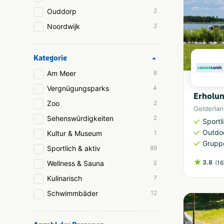
Ouddorp
2
Noordwijk
2
Kategorie
Am Meer
8
Vergnügungsparks
4
Erholun
Zoo
2
Gelderla
Sehenswürdigkeiten
2
Sportl
Outdoo
Kultur & Museum
1
Grupp
Sportlich & aktiv
88
3.8
(
Wellness & Sauna
3
16
Kulinarisch
7
Schwimmbäder
12