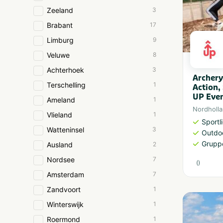
Zeeland
3
Brabant
17
Limburg
9
Veluwe
8
Achterhoek
3
Archery
Terschelling
1
Action,
UP Even
Ameland
1
Nordholl
Vlieland
1
Sportl
Watteninsel
3
Outdoo
Grupp
Ausland
2
Nordsee
7
(
)
Amsterdam
7
Zandvoort
1
Winterswijk
1
Roermond
1