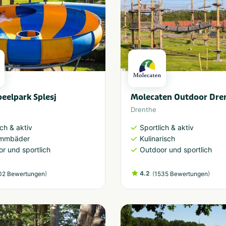
eelpark Splesj
Molecaten Outdoor Dre
Drenthe
ich & aktiv
Sportlich & aktiv
mmbäder
Kulinarisch
r und sportlich
Outdoor und sportlich
)
4.2
(
)
02 Bewertungen
1535 Bewertungen