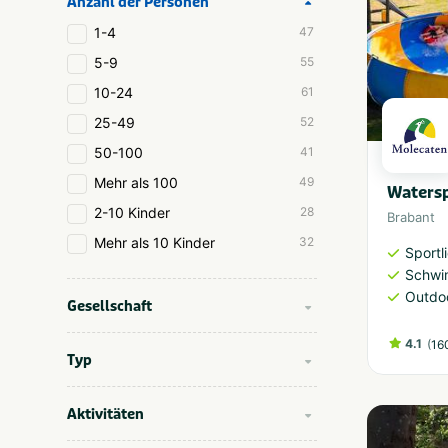
Anzahl der Personen
1-4
47
5-9
55
10-24
61
25-49
52
50-100
41
Mehr als 100
49
Watersp
2-10 Kinder
28
Brabant
Mehr als 10 Kinder
32
Sportl
Schwi
Outdoo
Gesellschaft
4.1
(
16
Typ
Aktivitäten