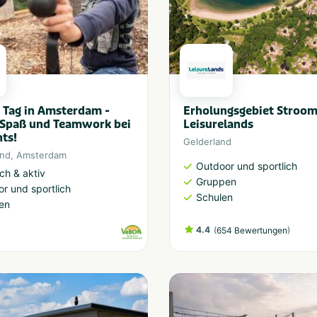
 Tag in Amsterdam -
Erholungsgebiet Stroo
 Spaß und Teamwork bei
Leisurelands
ts!
Gelderland
and
,
Amsterdam
Outdoor und sportlich
ich & aktiv
Gruppen
r und sportlich
Schulen
en
4.4
(
)
654 Bewertungen