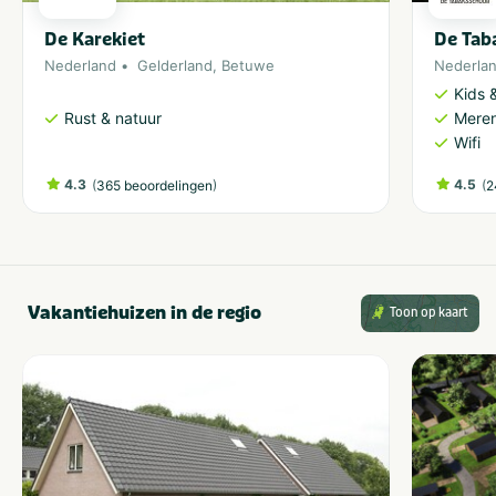
De Karekiet
De Tab
Nederland
Gelderland
,
Betuwe
Nederla
Kids &
Rust & natuur
Meren
Wifi
4.3
(
)
4.5
(
365 beoordelingen
2
Vakantiehuizen in de regio
Toon op kaart