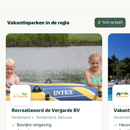
Vakantieparken in de regio
Toon op kaart
Recreatieoord de Vergarde BV
Vakant
Nederland
Gelderland
,
Betuwe
Nederla
Bosrijke omgeving
Heuve