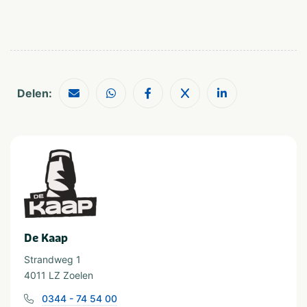
Groepen
Workshop
op De Kaap.
Zakelijk
Op het water
Dagje uit
Themafeest
Aantal personen
10-24
50-100
Delen:
25-49
Meer dan 100
Provincie(s) en streek
Gelderland
De Kaap
Strandweg 1
4011 LZ Zoelen
0344 - 74 54 00