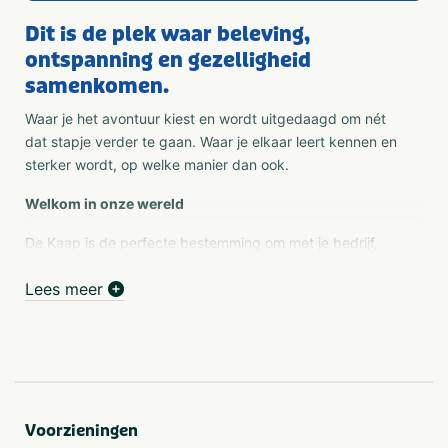
Dit is de plek waar beleving,
ontspanning en gezelligheid
samenkomen.
Waar je het avontuur kiest en wordt uitgedaagd om nét
dat stapje verder te gaan. Waar je elkaar leert kennen en
sterker wordt, op welke manier dan ook.
Welkom in onze wereld
De Kaap is de perfecte bestemming om met je bedrijf,
afdeling of grote groep te ontsnappen in een andere
Lees meer
wereld. Eén waar de dag zolang duurt als jij maar
wilt. Van een actieve teambuilding activiteit tot jouw
eigen feest in een van onze binnenruimtes. Of wat dacht
je van een borrel of diner op de mooiste plekjes van ons
land? Stel zelf je dag samen of deel je ideeën met ons;
dan helpen wij je met de organisatie van een
onvergetelijke dag.
Voorzieningen