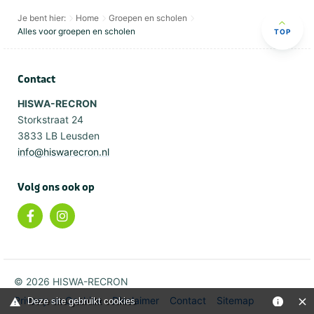
Je bent hier:
Home
Groepen en scholen
Alles voor groepen en scholen
TOP
Contact
HISWA-RECRON
Storkstraat 24
3833 LB Leusden
info@hiswarecron.nl
Volg ons ook op
© 2026 HISWA-RECRON
Privacy en Cookies
Disclaimer
Contact
Sitemap
Deze site gebruikt cookies