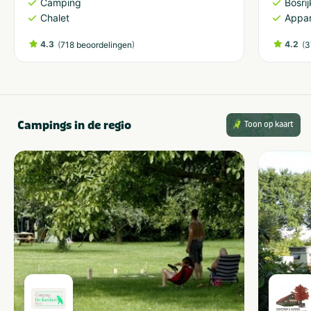
Camping
Bosri
Chalet
Appa
4.3
(
)
4.2
(
718 beoordelingen
3
Campings in de regio
Toon op kaart