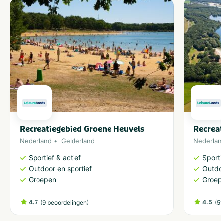
Recreatiegebied Groene Heuvels
Recrea
Nederland
Gelderland
Nederla
Sportief & actief
Sporti
Outdoor en sportief
Outdo
Groepen
Groe
4.7
(
)
4.5
(
9 beoordelingen
5