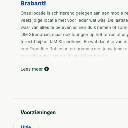
Brabant!
Onze locatie is schitterend gelegen aan een mooie r
veelzijdige locatie met voor ieder wat wils. De laatst
waar van alles te beleven is! Een duik nemen of zonnen
IJM Strandbad, maar ook loungen op het terras of uit
terecht bij het IJM Strandhuys. En wat dacht je van de
een Expeditie Robinson programma met jouw team of
borrel kan daar natuurlijk niet bij ontbreken.
Lees meer
Faciliteiten:
Strandhuys voor ontbijt, lunch, borrel & diner.
Strandbad voor zwemmen, spelen & relaxen.
Strandactiviteiten zoals teambuilding, groepsuit
Strandpaviljoen voor events, feesten & bijeenk
Voorzieningen
Klimbos met nettenpark, klimparcours & vrije val
Uitje