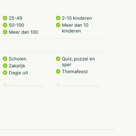
wat wils!
ave activiteiten en spelprogramma’s zoals
25-49
2-10 kinderen
unger games en Drakenboot varen… laat je
50-100
Meer dan 10
kinderen
Meer dan 100
rbecue? IJzeren Man Vught biedt de perfecte
 en horeca aan het langste strand van Brabant.
Scholen
Quiz, puzzel en
spel
JM-Outdoor komt graag naar je toe!
Zakelijk
Themafeest
Dagje uit
Personeelsuitje
Vrijgezellenfeest
vrouwen
Teamuitstapje
Gezinsuitje
Vrijgezellenfeest
Klassenuitje
Vrijgezellenfeest
mannen
Indoor