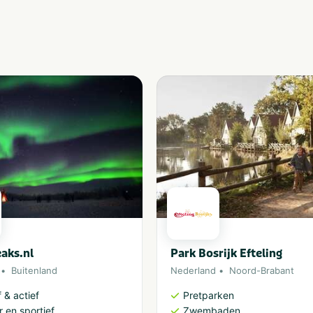
aks.nl
Park Bosrijk Efteling
Buitenland
Nederland
Noord-Brabant
 & actief
Pretparken
 en sportief
Zwembaden