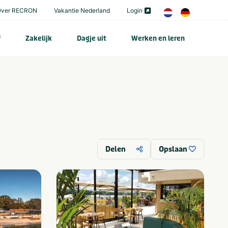
Over RECRON
Vakantie Nederland
Login
f
Zakelijk
Dagje uit
Werken en leren
Delen
Opslaan