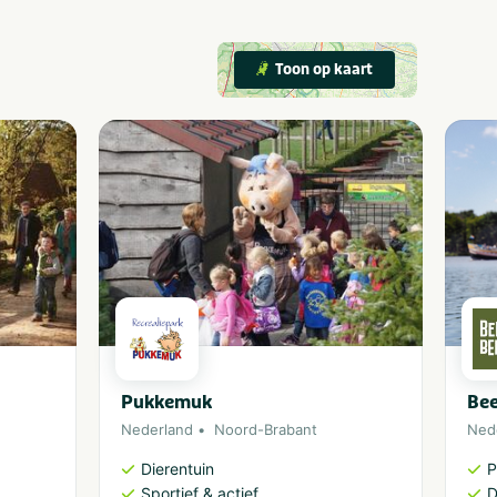
Toon op kaart
Pukkemuk
Bee
Nederland
Noord-Brabant
Ned
Dierentuin
P
Sportief & actief
D