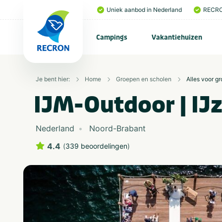
Uniek aanbod in Nederland
RECRO
Campings
Vakantiehuizen
Je bent hier:
Home
Groepen en scholen
Alles voor g
IJM-Outdoor | IJ
Nederland
Noord-Brabant
4.4
(
339 beoordelingen
)