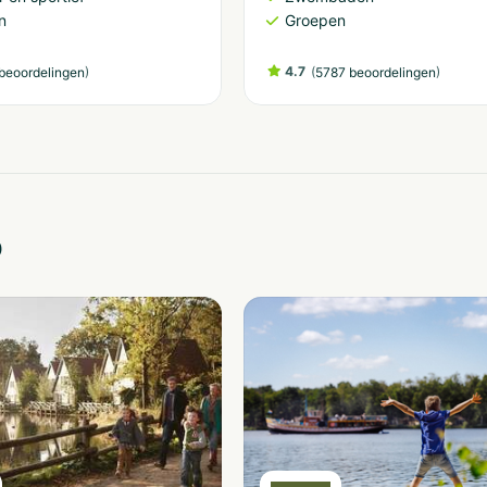
n
Groepen
)
4.7
(
)
beoordelingen
5787 beoordelingen
o