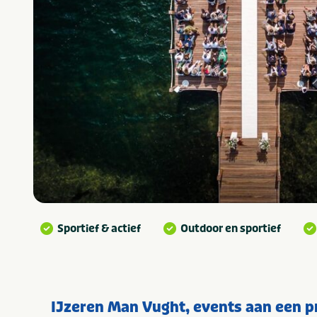
Sportief & actief
Outdoor en sportief
IJzeren Man Vught, events aan een p