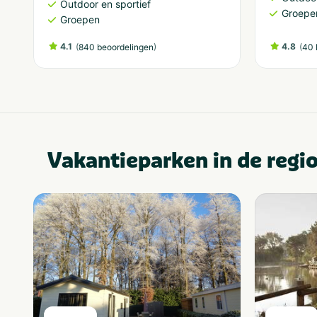
Outdoor en sportief
Groepe
Groepen
4.1
(
)
4.8
(
840 beoordelingen
40 
Vakantieparken in de regi