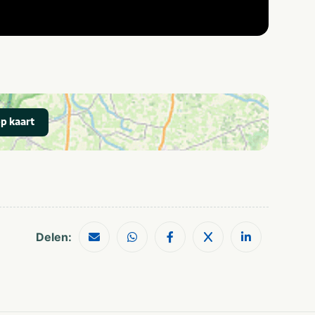
p kaart
Delen: