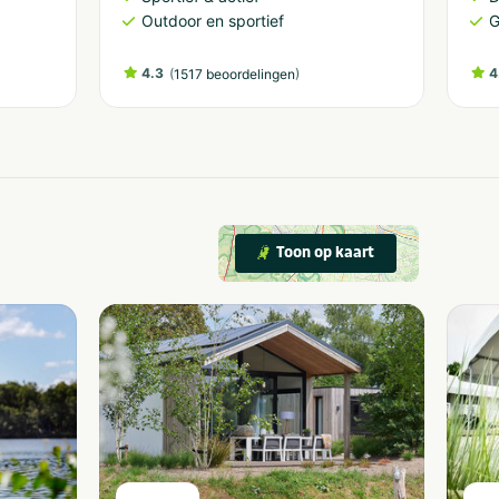
Outdoor en sportief
G
4.3
(
)
4
1517 beoordelingen
Toon op kaart