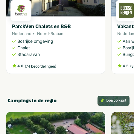
ParckVen Chalets en B&B
Vakant
Nederland
Noord-Brabant
Nederla
Bosrijke omgeving
Aan w
Chalet
Bosri
Stacaravan
Bung
4.6
(
)
4.5
(
74 beoordelingen
3
Campings in de regio
Toon op kaart