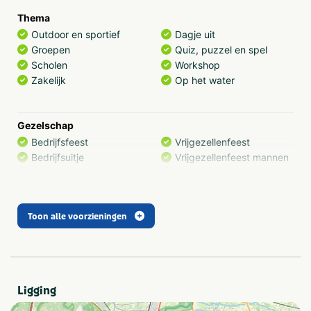
Thema
Outdoor en sportief
Dagje uit
Groepen
Quiz, puzzel en spel
Scholen
Workshop
Zakelijk
Op het water
Gezelschap
Bedrijfsfeest
Vrijgezellenfeest
Bedrijfsuitje
Vrijgezellenfeest mannen
Familiedag
Vrijgezellenfeest vrouwen
Kinderfeestje
Gezinsuitje
Personeelsuitje
Klassenuitje
Toon alle voorzieningen
Teamuitstapje
Type
Outdoor
Ligging