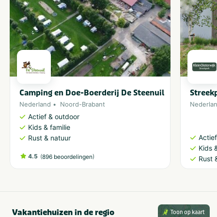
Camping en Doe-Boerderij De Steenuil
Streek
Nederland
Noord-Brabant
Nederla
Actief & outdoor
Kids & familie
Actie
Rust & natuur
Kids &
4.5
(
)
896 beoordelingen
Rust 
Vakantiehuizen in de regio
Toon op kaart