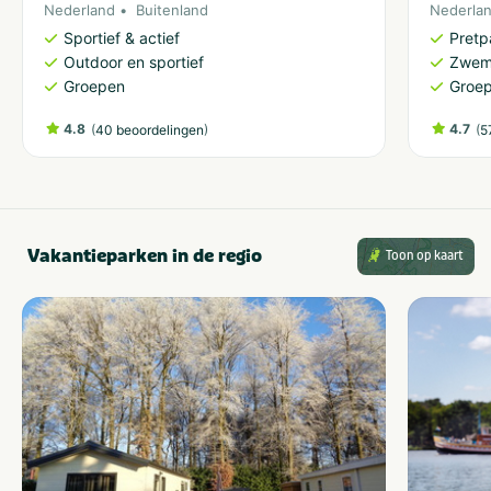
Nederland
Buitenland
Nederla
Sportief & actief
Pretp
Outdoor en sportief
Zwem
Groepen
Groe
4.8
(
)
4.7
(
40 beoordelingen
5
Vakantieparken in de regio
Toon op kaart