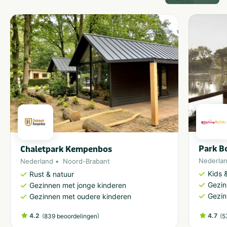
Park Bo
Chaletpark Kempenbos
Nederla
Nederland
Noord-Brabant
Kids &
Rust & natuur
Gezin
Gezinnen met jonge kinderen
Gezin
Gezinnen met oudere kinderen
4.2
(
)
4.7
(
839 beoordelingen
5