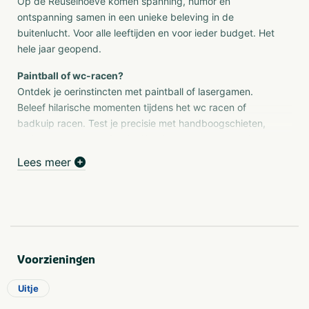
Op de Reuselhoeve komen spanning, humor en
ontspanning samen in een unieke beleving in de
buitenlucht. Voor alle leeftijden en voor ieder budget. Het
hele jaar geopend.
Paintball of wc-racen?
Ontdek je oerinstincten met paintball of lasergamen.
Beleef hilarische momenten tijdens het wc racen of
badkuip racen. Test je precisie met handboogschieten,
kruisboogschieten of kleiduifschieten. Ga klimmen in het
Klim-Slim Parcours of suis naar beneden via één van de
Lees meer
langste tokkelbanen van Nederland.
Teambuilding
Focus op teambuilding met de zeskamp of de
plattelandsspelen. Kom tot rust (of niet…) tijdens het
kanovaren in het grootste weidevogelgebied van Noord-
Voorzieningen
Brabant. En sluit af met een heerlijke groepsbarbecue, of
kies iets lekkers van onze menukaart.
Uitje