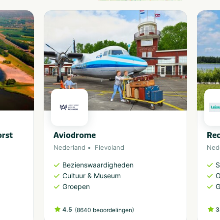
orst
Aviodrome
Rec
Nederland
Flevoland
Ned
Bezienswaardigheden
S
Cultuur & Museum
O
Groepen
G
4.5
(
)
3
8640 beoordelingen