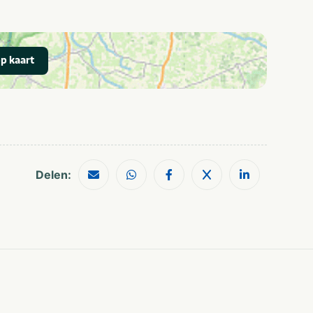
Scholen
Quiz, puzzel en
spel
Zakelijk
Themafeest
p kaart
Dagje uit
Culinair
25-49
2-10 kinderen
50-100
Meer dan 10
kinderen
Meer dan 100
Delen:
Veluwe