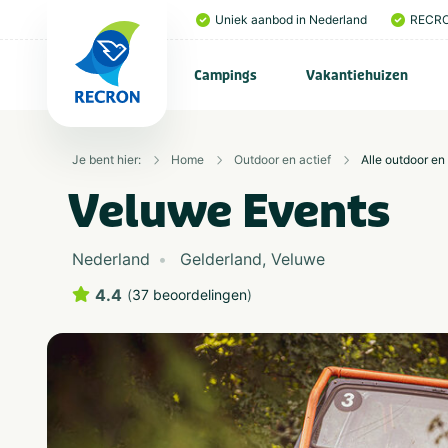
Uniek aanbod in Nederland
RECRO
Campings
Vakantiehuizen
Je bent hier:
Home
Outdoor en actief
Alle outdoor en 
Veluwe Events
Nederland
Gelderland
,
Veluwe
4.4
(
37 beoordelingen
)