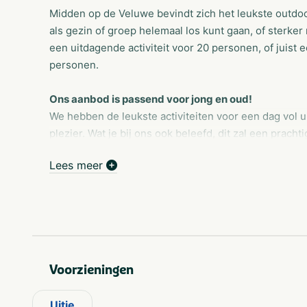
Midden op de Veluwe bevindt zich het leukste outdoo
als gezin of groep helemaal los kunt gaan, of sterker
een uitdagende activiteit voor 20 personen, of juist
personen.
Ons aanbod is passend voor jong en oud!
We hebben de leukste activiteiten voor een dag vol 
plezier. Wat je bij ons ook beleefd, dit zal een prachti
Lees meer
Het is ons niet snel te gek
Dat zie je, dat voel je en dat beleef je wanneer je bij
Je hoeft zelf niet de grootste sportieveling te zijn,
activiteiten draait ook om techniek, behendigheid en
activiteiten vinden op ons eigen terrein en in de om
genieten van een hapje en een drankje. Gezellig toc
Voorzieningen
Het draait allemaal om heerlijk genieten
Uitje