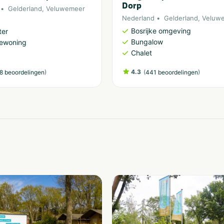
Dorp
Gelderland
,
Veluwemeer
Nederland
Gelderland
,
Veluw
Bosrijke omgeving
ter
Bungalow
iewoning
Chalet
)
4.3
(
)
8 beoordelingen
441 beoordelingen