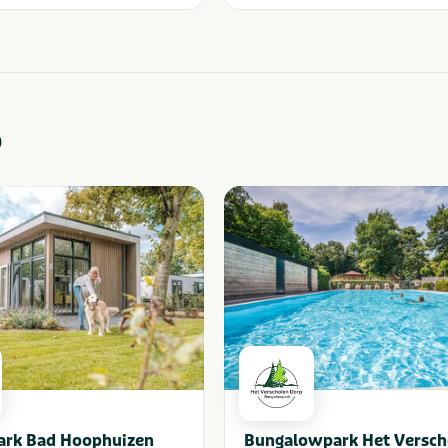
o
rk Bad Hoophuizen
Bungalowpark Het Versch