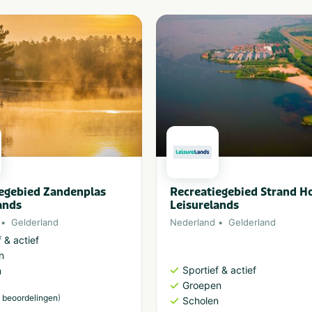
egebied Zandenplas
Recreatiegebied Strand H
ands
Leisurelands
Gelderland
Nederland
Gelderland
 & actief
n
Sportief & actief
n
Groepen
)
 beoordelingen
Scholen