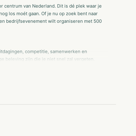
r centrum van Nederland. Dit is dé plek waar je
 nog los moét gaan. Of je nu op zoek bent naar
 een bedrijfsevenement wilt organiseren met 500
uitdagingen, competitie, samenwerken en
ge beleving zijn die je niet snel zal vergeten.
 ons het terrein op loopt. Energie zit in ons DNA.
 iedereen is welkom. Een groot deel van onze
 samenwerken. Van 4x4 rijden tot pub quiz, alle
geving plaats. Ook is er gelegenheid om te
h?