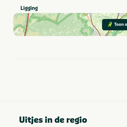
Ligging
Outdoor en
Thema
sportief
Groepen
Toon o
Sportief & actief
Categorie
1-4
Aantal personen
5-9
10-24
Gelderland
Provincie(s) en streek
Uitjes in de regio