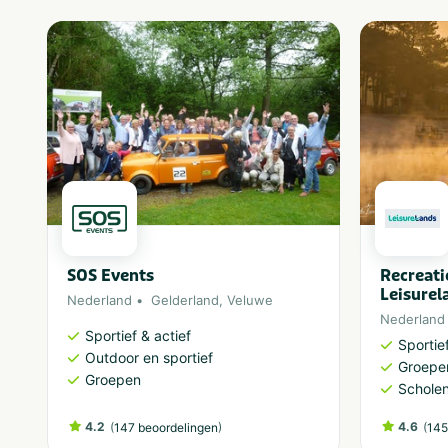
SOS Events
Recreati
Leisurel
Nederland
Gelderland
,
Veluwe
Nederland
Sportief & actief
Sportief
Outdoor en sportief
Groepe
Groepen
Schole
4.2
(
)
4.6
(
147 beoordelingen
145