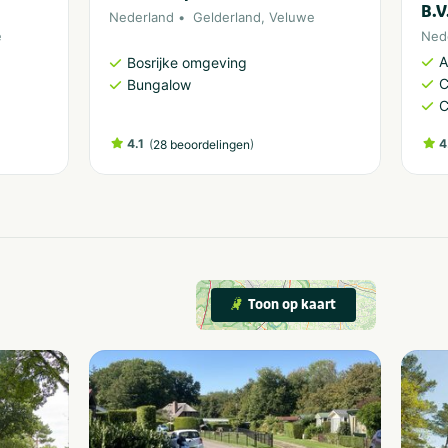
B.V
Nederland
Gelderland
,
Veluwe
e
Ned
A
Bosrijke omgeving
C
Bungalow
C
4.1
(
)
4
28 beoordelingen
Toon op kaart