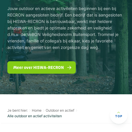
Jouw outdoor en actieve activiteiten beginnen bij een bij
RECRON aangesloten bedrijf. Een bedrijf dat is aangesloten
VeBON gecertificeerd
bij HISWA-RECRON is betrouwbaar, werkt met heldere
Ja
afspraken en biedt je optimale zekerheid en veiligheid
d.m.v. de VeBON Veiligheidsnorm Buitensport. Trommel je
vrienden, familie of collega’s bij elkaar, kies je favoriete
Activiteiten
activiteit en geniet van een zorgeloze dag weg.
Survival
Robinson
Overig
Teamopdrachten
Games
Zeskamp
Meer over HISWA-RECRON
Type
Outdoor
Je bent hier:
Home
Outdoor en actief
Gezelschap
Alle outdoor en actief activiteiten
TOP
Bedrijfsuitje
Vrijgezellenfeest mannen
Familiedag
Vrijgezellenfeest vrouwen
Kinderfeestje
Gezinsuitje