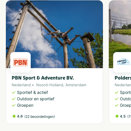
Personeelsuitje
Vrijgezellenfeest vrouwen
Teamuitstapje
Klassenuitje
Thema
Outdoor en sportief
Scholen
Groepen
Zakelijk
Aantal personen
5-9
Meer dan 100
10-24
2-10 kinderen
PBN Sport & Adventure BV.
Polder
25-49
Meer dan 10 kinderen
Nederland
Noord-Holland
,
Amsterdam
Nederla
50-100
Sportief & actief
Sporti
Outdoor en sportief
Outdo
Groepen
Groe
Provincie(s) en streek
Noord-Holland
Amsterdam
4.6
(
)
4.5
(
22 beoordelingen
7