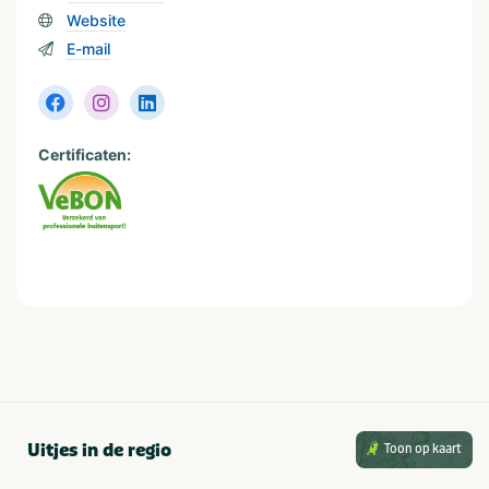
Website
Categorie
E-mail
Sportief & actief
VeBON gecertificeerd
Ja
Certificaten:
Activiteiten
Overig
Kinderactiviteiten
Balsporten
Type
Outdoor
Gezelschap
Uitjes in de regio
Toon op kaart
Familiedag
Vrijgezellenfeest
Kinderfeestje
Vrijgezellenfeest mannen