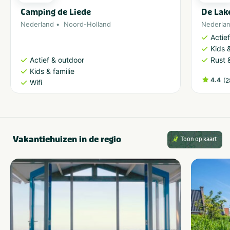
Camping de Liede
De Lak
VeBON gecertificeerd
Nederland
Noord-Holland
Nederla
Ja
Actie
Kids &
Actief & outdoor
Rust 
Activiteiten
Kids & familie
Overig
Kinderactiviteiten
4.4
(
2
Wifi
Games
Outdoor-lasergame
Type
Outdoor
Vakantiehuizen in de regio
Toon op kaart
Gezelschap
Bedrijfsuitje
Vrijgezellenfeest mannen
Familiedag
Vrijgezellenfeest vrouwen
Kinderfeestje
Gezinsuitje
Personeelsuitje
Klassenuitje
Teamuitstapje