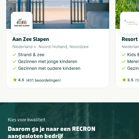
Thema
Outdoor en sportief
Zakelijk
Groepen
Dagje uit
Scholen
Aan Zee Slapen
Resort 
Nederland
Noord-Holland
,
Noordzee
Nederla
Strand & zee
Kids &
Aantal personen
Gezinnen met jonge kinderen
Meren
5-9
Meer dan 100
Gezinnen met oudere kinderen
Gezin
10-24
2-10 kinderen
25-49
Meer dan 10 kinderen
4.5
(
)
3.5
(
401 beoordelingen
1
50-100
Provincie(s) en streek
Noord-Holland
Amsterdam
Kies voor kwaliteit
Daarom ga je naar een RECRON
Categorie
aangesloten bedrijf
Sportief & actief