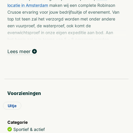
locatie in Amsterdam
maken wij een complete Robinson
Crusoe ervaring voor jouw bedrijfsuitje of evenement. Van
top tot teen zal het verzorgd worden met onder andere
een vuurproef, de waterproef, ook komt de
evenwichtsproef in onze eigen expeditie aan bod. Aan
het begin zal je in teams van 5 – 8 personen worden
gedeeld, die de strijd met elkaar aan gaan. Let op, want
Lees meer
hoe goed je de opdrachten ook uitvoert, kan je altijd bij
de eiland vergadering nog punten verliezen.
Er zijn er hier boven al een paar genoemd, maar de
volgende onderdelen zullen aan bod komen;
katapultproef, vuurproef, waterproef, doolhofproef en
nog veel meer! Kortom, het Robinson Crusoe uitje, is een
Voorzieningen
geweldig bedrijfsuitje voor iedereen!
Uitje
Dit programma is inclusief
Professionele begeleiding
Categorie
1,25/2,5 uur durend programma
Sportief & actief
Hoogwaardige spelmaterialen