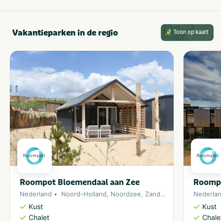
Categorie
Sportief & actief
Vakantieparken in de regio
Toon op kaart
VeBON gecertificeerd
Ja
Activiteiten
Overig
Kinderactiviteiten
Balsporten
Type
Outdoor
Indoor
Roompot Bloemendaal aan Zee
Roomp
Gezelschap
Nederland
Noord-Holland
,
Noordzee
,
Zandvoort
Nederla
Kinderfeestje
Klassenuitje
Kust
Kust
Chalet
Chale