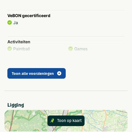
Een professionele eventlocatie met gratis
parkeergelegenheid
VeBON gecertificeerd
Eventueel Engelse begeleiding
Ja
Activiteiten
Paintball
Games
Boogschieten
Kinderactiviteiten
Overig
Outdoor-lasergame
Toon alle voorzieningen
Type
Outdoor
Ligging
Gezelschap
Bedrijfsuitje
Vrijgezellenfeest
Toon op kaart
Familiedag
Vrijgezellenfeest mannen
Kinderfeestje
Vrijgezellenfeest vrouwen