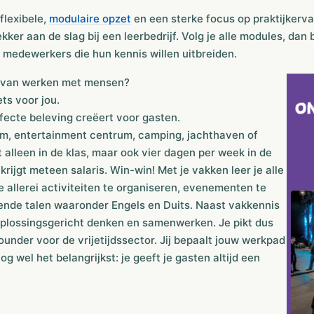
flexibele,
modulaire opzet
en een sterke focus op praktijkerv
lekker aan de slag bij een leerbedrijf. Volg je alle modules, da
f medewerkers die hun kennis willen uitbreiden.
ij van werken met mensen?
ts voor jou.
rfecte beleving creëert voor gasten.
rum, entertainment centrum, camping, jachthaven of
niet alleen in de klas, maar ook vier dagen per week in de
krijgt meteen salaris. Win-win! Met je vakken leer je alle
je allerei activiteiten te organiseren, evenementen te
lende talen waaronder Engels en Duits. Naast vakkennis
s oplossingsgericht denken en samenwerken. Je pikt dus
rounder voor de vrijetijdssector. Jij bepaalt jouw werkpad
g wel het belangrijkst: je geeft je gasten altijd een