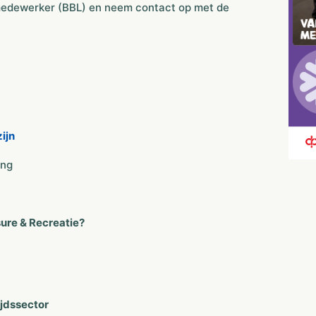
 medewerker (BBL) en neem contact op met de
ijn
ing
sure & Recreatie?
ijdssector