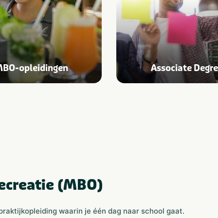
BO-opleidingen
Associate Degr
Recreatie (MBO)
raktijkopleiding waarin je één dag naar school gaat.