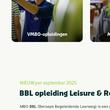
VMBO-opleidingen
M
NIEUW per september 2025
BBL opleiding Leisure & 
MBO
BBL
(Beroeps Begeleidende Leerweg) is een p