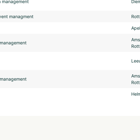
sm management
Die
 event managment
Rot
Ape
Ams
ch management
Rott
Lee
Ams
ch management
Rott
Hel