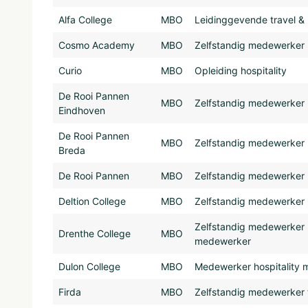
Alfa College
MBO
Leidinggevende travel & h
Cosmo Academy
MBO
Zelfstandig medewerker le
Curio
MBO
Opleiding hospitality
De Rooi Pannen
MBO
Zelfstandig medewerker l
Eindhoven
De Rooi Pannen
MBO
Zelfstandig medewerker l
Breda
De Rooi Pannen
MBO
Zelfstandig medewerker l
Deltion College
MBO
Zelfstandig medewerker le
Zelfstandig medewerker l
Drenthe College
MBO
medewerker
Dulon College
MBO
Medewerker hospitality 
Firda
MBO
Zelfstandig medewerker tr