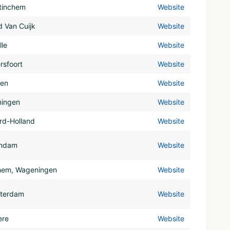
tinchem
Website
 Van Cuijk
Website
le
Website
rsfoort
Website
den
Website
ningen
Website
rd-Holland
Website
ndam
Website
hem, Wageningen
Website
terdam
Website
ere
Website