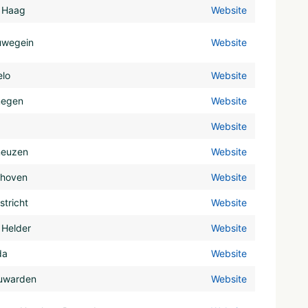
 Haag
Website
uwegein
Website
elo
Website
megen
Website
Website
neuzen
Website
dhoven
Website
tricht
Website
 Helder
Website
da
Website
uwarden
Website