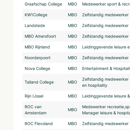
Graafschap College
MBO
Medewerker sport & recre
KW1College
MBO
Zelfstandig medewerker le
Landstede
MBO
Zelfstandig medewerker le
MBO Amersfoort
MBO
Zelfstandig medewerker le
MBO Rijnland
MBO
Leidinggevende leisure en
Noorderpoort
MBO
Zelfstandig medewerker l
Nova College
MBO
Entertainment & Hospitali
Zelfstandig medewerker ev
Talland College
MBO
en hospitality
Rijn IJssel
MBO
Leidinggevende leisure & 
ROC van
Medewerker recreatie,spo
MBO
Amsterdam
Manager leisure & hospita
ROC Flevoland
MBO
Zelfstandig medewerker tr