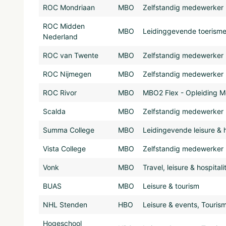
ROC Mondriaan
MBO
Zelfstandig medewerker le
ROC Midden
MBO
Leidinggevende toerisme
Nederland
ROC van Twente
MBO
Zelfstandig medewerker l
ROC Nijmegen
MBO
Zelfstandig medewerker le
ROC Rivor
MBO
MBO2 Flex - Opleiding M
Scalda
MBO
Zelfstandig medewerker le
Summa College
MBO
Leidingevende leisure & h
Vista College
MBO
Zelfstandig medewerker le
Vonk
MBO
Travel, leisure & hospital
BUAS
MBO
Leisure & tourism
NHL Stenden
HBO
Leisure & events, Touri
Hogeschool