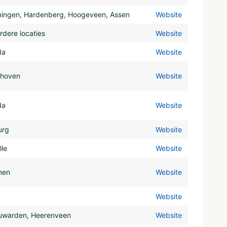
ningen, Hardenberg, Hoogeveen, Assen
Website
dere locaties
Website
da
Website
dhoven
Website
da
Website
urg
Website
le
Website
men
Website
Website
uwarden, Heerenveen
Website