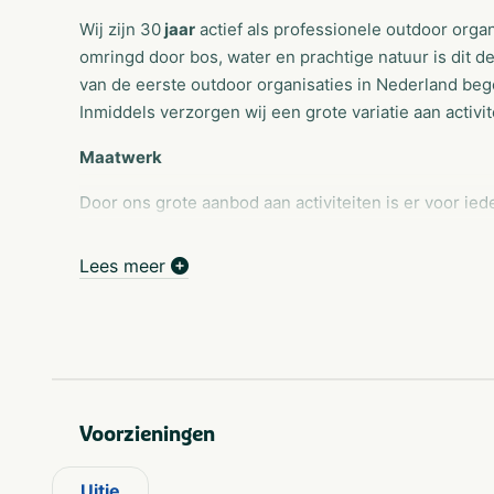
Wij zijn 30
jaar
actief als professionele outdoor organ
omringd door bos, water en prachtige natuur is dit de
van de eerste outdoor organisaties in Nederland beg
Inmiddels verzorgen wij een grote variatie aan activit
Maatwerk
Door ons grote aanbod aan activiteiten is er voor ied
waardoor jong en oud, dames en heren, kleine en gr
complete dag plezier en beleving.
Lees meer
Eten en Drinken
Onze gezellige parasolbar uit Oostenrijk met uitzich
grote picknicktafels bieden de mogelijkheden voor e
Veiligheid en hygiëne
Voorzieningen
Veiligheid en hygiëne zijn bij ons een prioriteit. Outd
Uitje
veiligheidskeurmerk (TÜV-Vebon). Onze uitrustingen