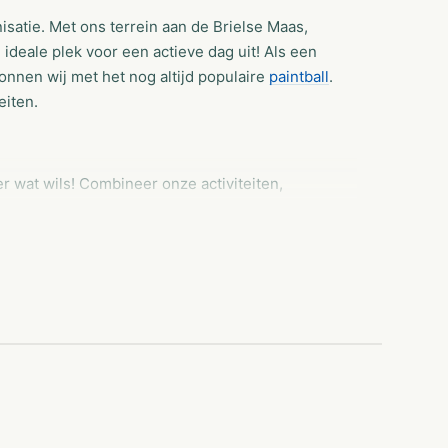
isatie. Met ons terrein aan de Brielse Maas,
 ideale plek voor een actieve dag uit! Als een
onnen wij met het nog altijd populaire
paintball
.
eiten.
er wat wils! Combineer onze activiteiten,
ote groepen bij ons terecht kunnen voor een
t op het speelveld, openhaard, loungeplekken en
en gezellige lunch of BBQ.
oor Brielle beschikt over het
 en materialen voldoen aan de allerhoogste