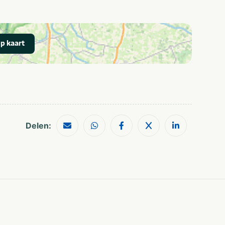
Groepen
Zakelijk
Scholen
Dagje uit
Ouddorp
p kaart
Delen: