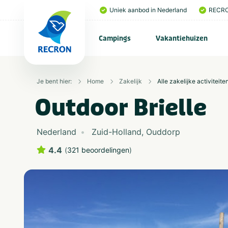
Uniek aanbod in Nederland
RECRO
Campings
Vakantiehuizen
Je bent hier:
Home
Zakelijk
Alle zakelijke activiteite
Outdoor Brielle
Nederland
Zuid-Holland
,
Ouddorp
4.4
(
321 beoordelingen
)