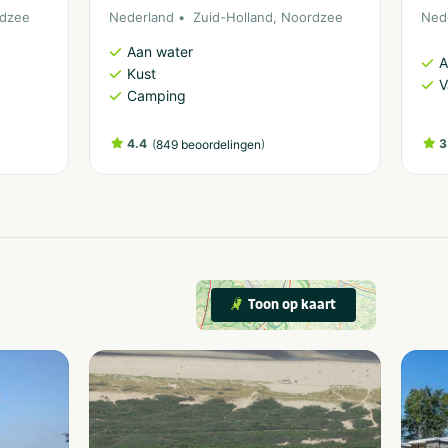
dzee
Nederland
Zuid-Holland
,
Noordzee
Ned
Aan water
A
Kust
V
Camping
4.4
(
)
3
849 beoordelingen
Toon op kaart