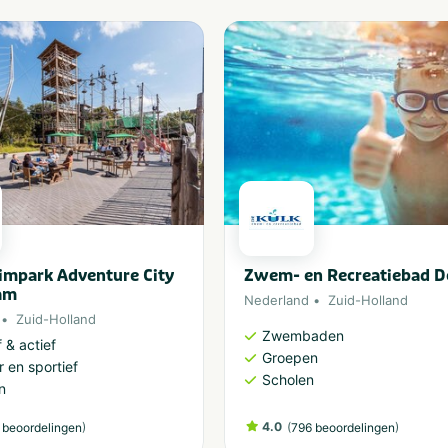
limpark Adventure City
Zwem- en Recreatiebad D
am
Nederland
Zuid-Holland
Zuid-Holland
Zwembaden
 & actief
Groepen
 en sportief
Scholen
n
)
4.0
(
)
 beoordelingen
796 beoordelingen