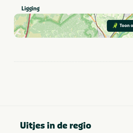
Outdoor en
Thema
Ligging
sportief
Zuid-Holland
Provincie(s) en streek
Toon o
Uitjes in de regio