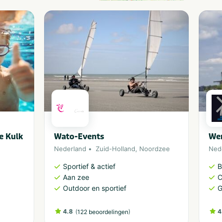
e Kulk
Wato-Events
Wer
Nederland
Zuid-Holland
,
Noordzee
Ned
Sportief & actief
B
Aan zee
C
Outdoor en sportief
G
4.8
(
)
4
122 beoordelingen