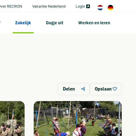
Over RECRON
Vakantie Nederland
Login
f
Zakelijk
Dagje uit
Werken en leren
Delen
Opslaan