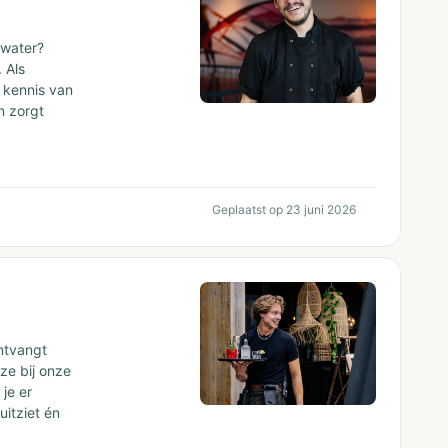
 water?
 Als
w kennis van
n zorgt
Geplaatst op 23 juni 2026
ntvangt
ze bij onze
je er
uitziet én