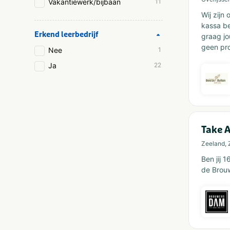
Vakantiewerk/bijbaan
11
Wij zijn
kassa be
Erkend leerbedrijf
graag jo
geen pro
Nee
1
Ja
22
Take 
Zeeland, 
Ben jij 
de Brou