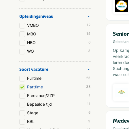
Opleidingsniveau
VMBO
12
Senior
MBO
14
Gelderlan
HBO
6
Op kamp 
WO
3
veerkrac
leren do
Stichti
Soort vacature
waar sch
Fulltime
23
Parttime
38
Freelance/ZZP
1
Bepaalde tijd
11
Stage
6
Medew
BBL
3
Overijssel