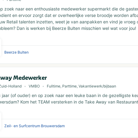
 op zoek naar een enthousiaste medewerker supermarkt die de gasten
dient en ervoor zorgt dat er overheerlijke verse broodje worden afbak
uw Retail talenten inzetten, weet je van aanpakken en vind je vroeg
bleem? Dan is werken bij Beerze Bulten misschien wel wat voor jou!
Beerze Bulten
Away Medewerker
Zuid-Holland
VMBO
Fulltime, Parttime, Vakantiewerk/bijbaan
16 jaar (of ouder) en op zoek naar een leuke baan in de gezelligste k
wersdam? Kom het TEAM versterken in de Take Away van Restaurant
Zeil- en Surfcentrum Brouwersdam