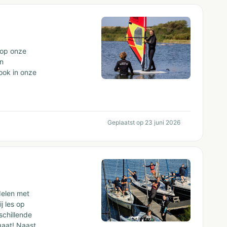
 op onze
an
 ook in onze
Geplaatst op 23 juni 2026
 delen met
j les op
schillende
gaat! Naast