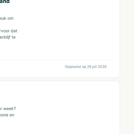
land
leuk om
rvoor dat
blijf te
Geplaatst op 28 juli 2026
per week?
chone en