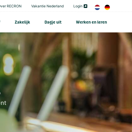
Over RECRON
Vakantie Nederland
Login
f
Zakelijk
Dagje uit
Werken en leren
p
ent