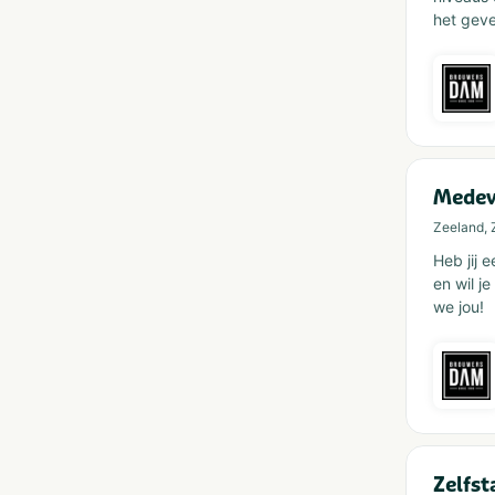
het geve
Medew
Zeeland, 
Heb jij 
en wil j
we jou!
Zelfs