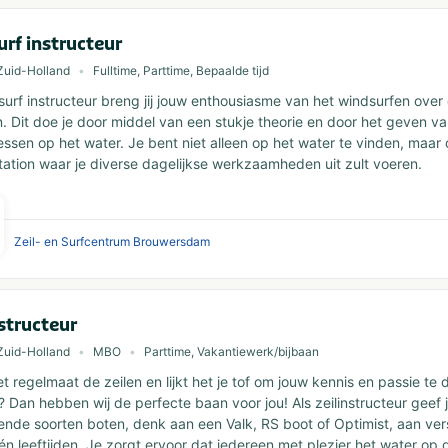
rf instructeur
Zuid-Holland
Fulltime, Parttime, Bepaalde tijd
surf instructeur breng jij jouw enthousiasme van het windsurfen over
n. Dit doe je door middel van een stukje theorie en door het geven v
lessen op het water. Je bent niet alleen op het water te vinden, maar
tation waar je diverse dagelijkse werkzaamheden uit zult voeren.
Zeil- en Surfcentrum Brouwersdam
nstructeur
Zuid-Holland
MBO
Parttime, Vakantiewerk/bijbaan
 met regelmaat de zeilen en lijkt het je tof om jouw kennis en passie te
 Dan hebben wij de perfecte baan voor jou! Als zeilinstructeur geef ji
lende soorten boten, denk aan een Valk, RS boot of Optimist, aan ver
én leeftijden. Je zorgt ervoor dat iedereen met plezier het water op 