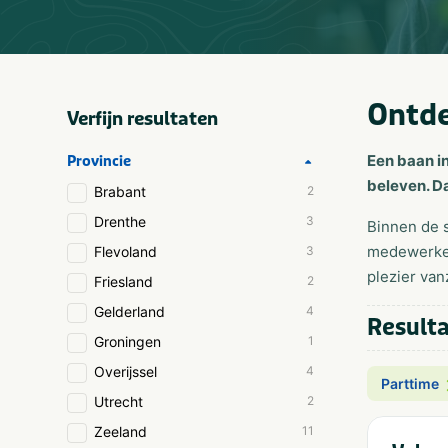
Ontde
Verfijn resultaten
Een baan in
Provincie
beleven. D
Brabant
2
Drenthe
3
Binnen de s
medewerker 
Flevoland
3
plezier van
Friesland
2
Gelderland
4
Resulta
Groningen
1
Overijssel
4
Parttime
Utrecht
2
Zeeland
11