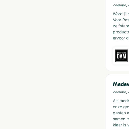
Zeeland, 
Word jij
Voor Res
zelfstan
producte
ervoor d
Medew
Zeeland, 
Als mede
onze gas
gasten a
samen me
klaar is