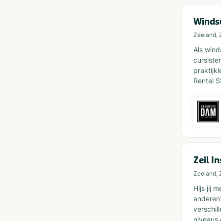
Windsu
Zeeland, 
Als wind
cursiste
praktijk
Rental S
Zeil I
Zeeland, 
Hijs jij
anderen?
verschil
niveaus 