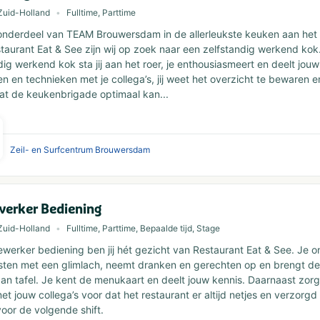
Zuid-Holland
Fulltime, Parttime
 onderdeel van TEAM Brouwersdam in de allerleukste keuken aan het
taurant Eat & See zijn wij op zoek naar een zelfstandig werkend kok.
dig werkend kok sta jij aan het roer, je enthousiasmeert en deelt jou
n en technieken met je collega’s, jij weet het overzicht te bewaren e
at de keukenbrigade optimaal kan...
Zeil- en Surfcentrum Brouwersdam
erker Bediening
Zuid-Holland
Fulltime, Parttime, Bepaalde tijd, Stage
werker bediening ben jij hét gezicht van Restaurant Eat & See. Je o
ten met een glimlach, neemt dranken en gerechten op en brengt de
an tafel. Je kent de menukaart en deelt jouw kennis. Daarnaast zorg 
t jouw collega’s voor dat het restaurant er altijd netjes en verzorgd 
 voor de volgende shift.