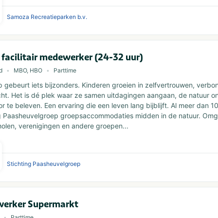
Samoza Recreatieparken b.v.
 facilitair medewerker (24-32 uur)
d
MBO, HBO
Parttime
gebeurt iets bijzonders. Kinderen groeien in zelfvertrouwen, verb
ht. Het is dé plek waar ze samen uitdagingen aangaan, de natuur 
or te beleven. Een ervaring die een leven lang bijblijft. Al meer dan 1
ng Paasheuvelgroep groepsaccommodaties midden in de natuur. Om
olen, verenigingen en andere groepen...
Stichting Paasheuvelgroep
erker Supermarkt
Parttime