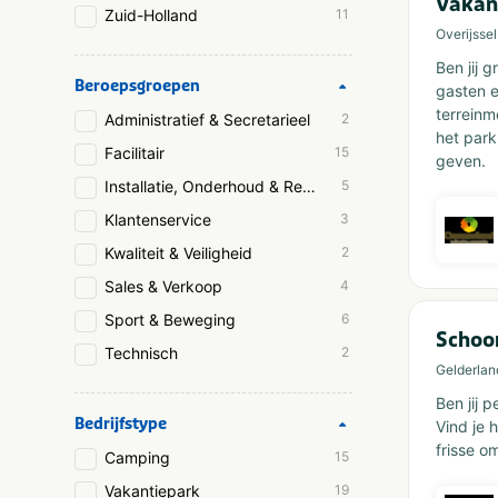
Vakan
Zuid-Holland
11
Overijssel
Ben jij 
Beroepsgroepen
gasten e
terreinm
Administratief & Secretarieel
2
het park
Facilitair
15
geven.
Installatie, Onderhoud & Reparatie
5
Klantenservice
3
Kwaliteit & Veiligheid
2
Sales & Verkoop
4
Sport & Beweging
6
Schoo
Technisch
2
Gelderlan
Ben jij 
Bedrijfstype
Vind je 
frisse o
Camping
15
Vakantiepark
19