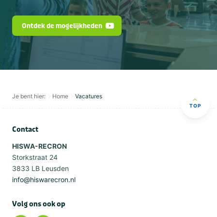
Ontdek de mogelijkheden
Je bent hier:
Home
Vacatures
TOP
Contact
HISWA-RECRON
Storkstraat 24
3833 LB Leusden
info@hiswarecron.nl
Volg ons ook op