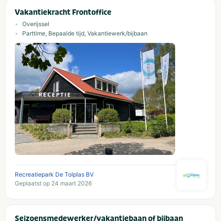
Vakantiekracht Frontoffice
Overijssel
Parttime, Bepaalde tijd, Vakantiewerk/bijbaan
Recreatiepark De Tolplas BV
Geplaatst op 24 maart 2026
Seizoensmedewerker/vakantiebaan of bijbaan