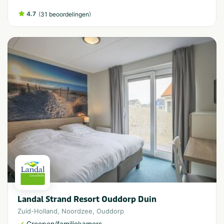
4.7
(
)
31 beoordelingen
Landal Strand Resort Ouddorp Duin
Zuid-Holland
,
Noordzee
,
Ouddorp
Groepen/familiekamers