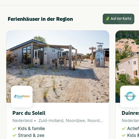
Ferienhäuser in der Region
Auf der Karte
Parc du Soleil
Duinre
Nederland
Zuid-Holland
,
Noordzee
,
Noordwijk
Nederla
Kids & familie
Actie
Strand & zee
Kids &