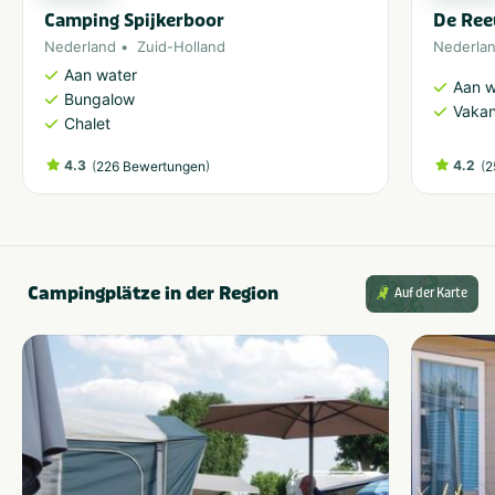
Camping Spijkerboor
De Ree
Nederland
Zuid-Holland
Nederla
Aan water
Aan w
Bungalow
Vakan
Chalet
4.3
(
)
4.2
(
226 Bewertungen
2
Campingplätze in der Region
Auf der Karte