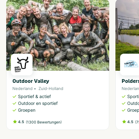
Geeignet für
Geschikt voor kinderen
Geschikt voor alle
leeftijden
Ferienunterkünfte
Staanplaats
Huuraccommodatie
Mindestfläche des Stellplatzes (m²)
van 100 tot 120
Outdoor Valley
Polder
Nederland
Zuid-Holland
Nederla
Art der Unterkunft
Sportief & actief
Sporti
Chalet
Vakantiehuisje
Outdoor en sportief
Outdo
Groepen
Groe
4.5
(
)
4.5
(
1300 Bewertungen
7