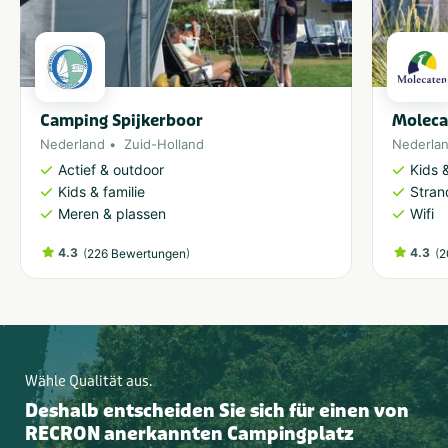
Camping Spijkerboor
Moleca
Nederland
Zuid-Holland
Nederla
Actief & outdoor
Kids &
Kids & familie
Stran
Meren & plassen
Wifi
4.3
(
)
4.3
(
226 Bewertungen
2
Wähle Qualität aus.
Deshalb entscheiden Sie sich für einen von
RECRON anerkannten Campingplatz