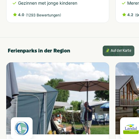
Gezinnen met jonge kinderen
Meren
4.0
(
)
4.2
(
1293 Bewertungen
9
Ferienparks in der Region
Auf der Karte