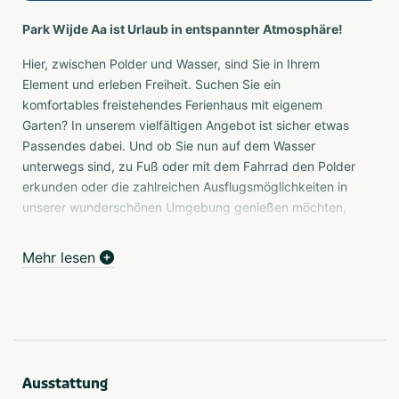
Park Wijde Aa ist Urlaub in entspannter Atmosphäre!
Hier, zwischen Polder und Wasser, sind Sie in Ihrem
Element und erleben Freiheit. Suchen Sie ein
komfortables freistehendes Ferienhaus mit eigenem
Garten? In unserem vielfältigen Angebot ist sicher etwas
Passendes dabei. Und ob Sie nun auf dem Wasser
unterwegs sind, zu Fuß oder mit dem Fahrrad den Polder
erkunden oder die zahlreichen Ausflugsmöglichkeiten in
unserer wunderschönen Umgebung genießen möchten,
alle haben hier etwas gemeinsam: das Bedürfnis, ab und
zu einfach mal rauszukommen.
Mehr lesen
Freistehende Ferienhäuser im Park Wijde Aa
Suchen Sie einen kleinen, gemütlichen Ferienpark mit
komfortablen, freistehenden Ferienhäusern mit eigenem
Garten? Dann übernachten Sie in einem unserer
freistehenden Ferienhäuser im Ferienpark Park Wijde Aa.
Ausstattung
Park Wijde Aa in Roelofarendsveen ist ein gepflegter