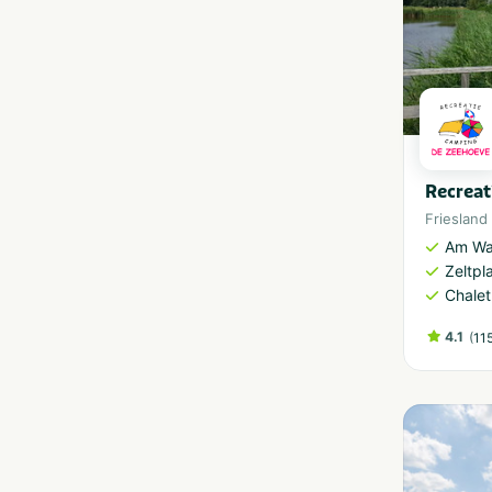
Recreat
Friesland
Am Wa
Zeltpl
Chalet
4.1
(
11