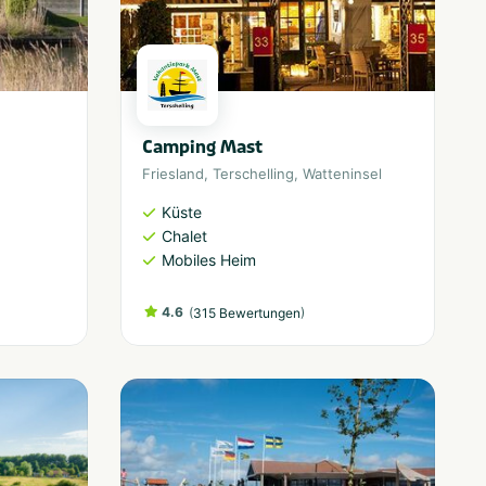
Camping Mast
Friesland
,
Terschelling
,
Watteninsel
Küste
Chalet
Mobiles Heim
4.6
(
)
315 Bewertungen