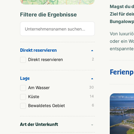
Magst du d
Ziel für de
Filtere die Ergebnisse
Bungalowpa
Von luxuriö
oder ein Wo
entspannte
Direkt reservieren
Direkt reservieren
2
Ferien
Lage
Am Wasser
30
Küste
14
Bewaldetes Gebiet
6
Art der Unterkunft