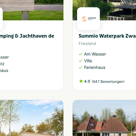
mping & Jachthaven de
Summio Waterpark Zwar
Friesland
Am Wasser
sser
Villa
atz
Ferienhaus
haus
4.0
(
)
647 Bewertungen