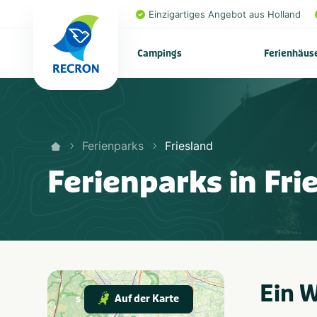
Einzigartiges Angebot aus Holland
Campings
Ferienhäus
Ferienparks
Friesland
Ferienparks in Fri
Ein 
Auf der Karte
s