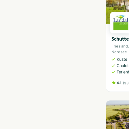
Schutte
Friesland
Nordsee
Küste
Chalet
Ferien
4.1
(
33