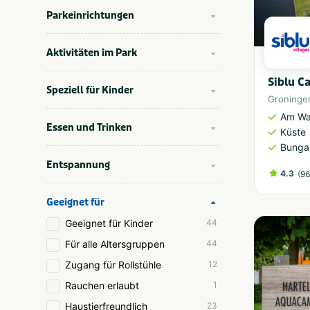
Parkeinrichtungen
Aktivitäten im Park
Siblu 
Speziell für Kinder
Groninge
Am Wa
Essen und Trinken
Küste
Bunga
Entspannung
4.3
(
96
Geeignet für
Geeignet für Kinder
44
Für alle Altersgruppen
44
Zugang für Rollstühle
12
Rauchen erlaubt
1
Haustierfreundlich
23