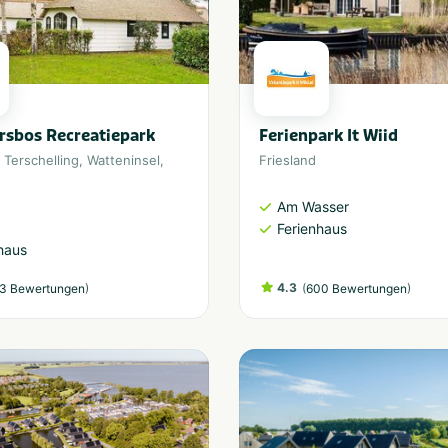
rsbos Recreatiepark
Ferienpark It Wiid
,
Terschelling
,
Watteninsel
,
Friesland
Am Wasser
Ferienhaus
haus
)
4.3
(
)
3 Bewertungen
600 Bewertungen