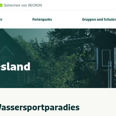
Sicherheit von RECRON
er
Ferienparks
Gruppen und Schule
esland
Wassersportparadies