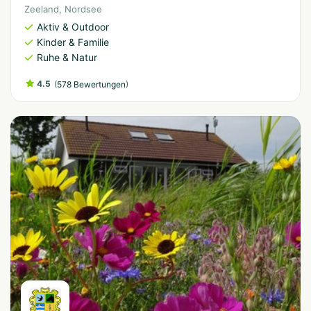
Zeeland
,
Nordsee
Aktiv & Outdoor
Kinder & Familie
Ruhe & Natur
4.5
(
)
578 Bewertungen