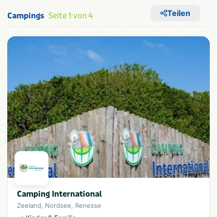
Teilen
Campings
Seite 1 von 4
Camping International
Zeeland
,
Nordsee
,
Renesse