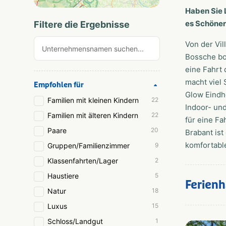
Haben Sie 
es Schöner
Filtere die Ergebnisse
Von der Vi
Bossche bol
eine Fahrt
macht viel
Empfohlen für
Glow Eindh
Familien mit kleinen Kindern
22
Indoor- und
Familien mit älteren Kindern
22
für eine F
Paare
20
Brabant ist
komfortable
Gruppen/Familienzimmer
9
Klassenfahrten/Lager
2
Haustiere
5
Ferien
Natur
18
Luxus
15
Schloss/Landgut
1