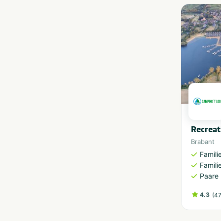
Recreat
Brabant
Famili
Famili
Paare
4.3
(
47