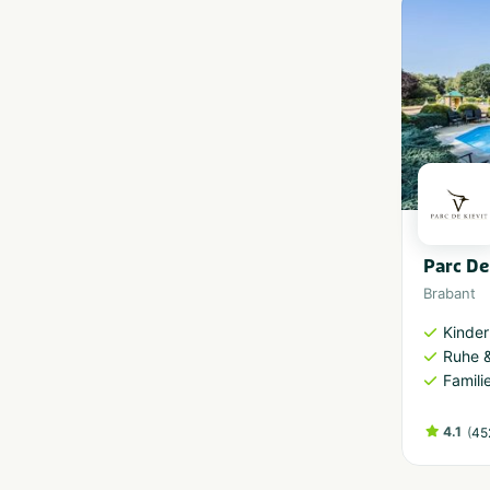
Parc De
Brabant
Kinder
Ruhe 
Famili
4.1
(
45