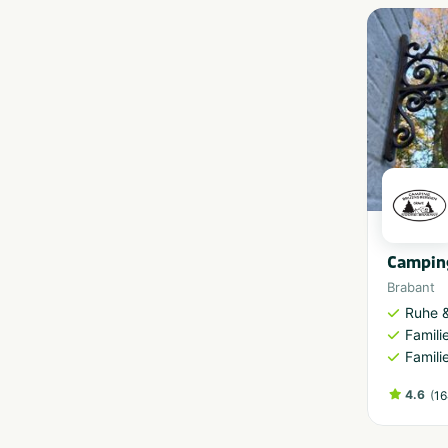
Campin
Brabant
Ruhe 
Famili
Famili
4.6
(
16