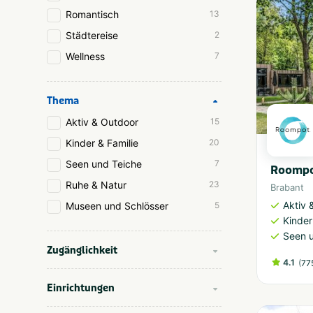
Romantisch
13
Städtereise
2
Wellness
7
Thema
Aktiv & Outdoor
15
Kinder & Familie
20
Seen und Teiche
7
Roompot
Ruhe & Natur
23
Brabant
Aktiv 
Museen und Schlösser
5
Kinder
Seen 
Zugänglichkeit
4.1
(
77
Einrichtungen