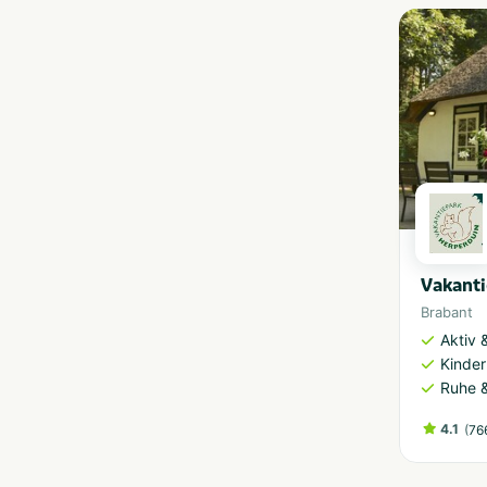
Vakanti
Brabant
Aktiv 
Kinder
Ruhe 
4.1
(
76