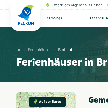
Einzigartiges Angebot aus Holland
Campings
Ferienhäus
Ferienhäuser
Brabant
Ferienhäuser in B
Geme
Auf der Karte
s