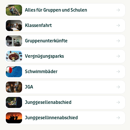
Alles für Gruppen und Schulen
Klassenfahrt
Gruppenunterkünfte
Vergnügungsparks
Schwimmbäder
JGA
Junggesellenabschied
Junggesellinnenabschied