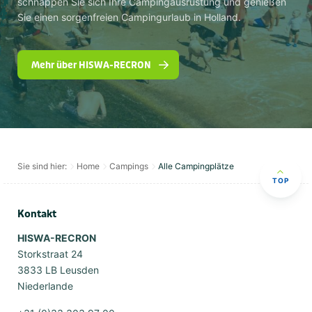
schnappen Sie sich Ihre Campingausrüstung und genießen
Sie einen sorgenfreien Campingurlaub in Holland.
Mehr über HISWA-RECRON
Sie sind hier:
Home
Campings
Alle Campingplätze
TOP
Kontakt
HISWA-RECRON
Storkstraat 24
3833 LB Leusden
Niederlande