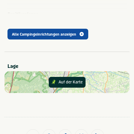
Sanitäranlagen
Wasmachine op camping
Douchecabine
Alle Campingeinrichtungen anzeigen
Freizeit
Buiten speeltuin
Trampoline(s) of
springkussen(s)
Lage
Populäre Filter
Wifi
Strand dichtbij
Auf der Karte
Geschikt voor campers
Dichtbij centrum
stad/plaats
Families met kinderen
Art der Unterkunft
Appartement