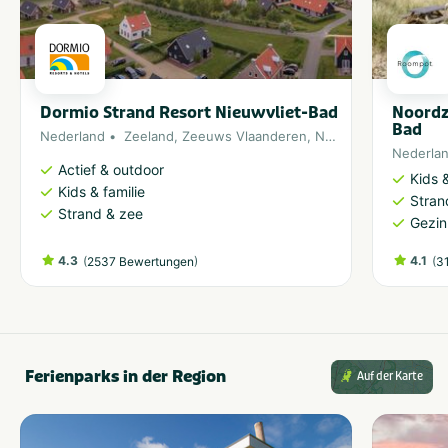
Dormio Strand Resort Nieuwvliet-Bad
Noordz
Bad
Nederland
Zeeland
,
Zeeuws Vlaanderen
,
Noordzee
Nederla
Actief & outdoor
Kids &
Kids & familie
Stran
Strand & zee
Gezin
4.3
(
)
4.1
(
2537 Bewertungen
3
Ferienparks in der Region
Auf der Karte