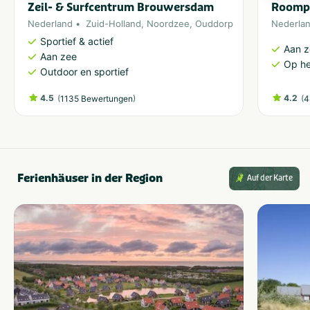
Zeil- & Surfcentrum Brouwersdam
Roomp
Nederland
Zuid-Holland
,
Noordzee
,
Ouddorp
Nederla
Sportief & actief
Aan 
Aan zee
Op he
Outdoor en sportief
4.5
(
)
4.2
(
1135 Bewertungen
4
Ferienhäuser in der Region
Auf der Karte