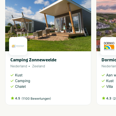
Camping Zonneweelde
Dormio
Nederland
Zeeland
Nederla
Kust
Aan w
Camping
Kust
Chalet
Villa
4.5
(
)
4.3
(
1100 Bewertungen
2