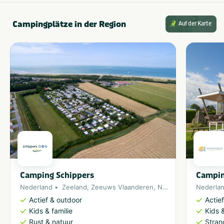
Campingplätze in der Region
Auf der Karte
Camping Schippers
Campi
Nederland
Zeeland
,
Zeeuws Vlaanderen
,
Noordzee
Nederla
Actief & outdoor
Actie
Kids & familie
Kids &
Rust & natuur
Stran