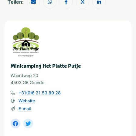
Teilen:
Ferienunterkünfte
Staanplaats
Huuraccommodatie
In der Nähe
Fietsroutes
Zee/strand
Restaurants
Wandelroutes
Minicamping Het Platte Putje
Thema
Kids & familie
Strand & zee
Woordweg 20
Rust & natuur
4503 GB Groede
+31(0)6 21 53 89 28
Provinz und Region
Website
Zeeland
Zeeuws Vlaanderen
E-mail