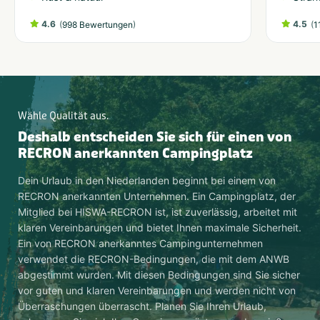
4.6
(
)
4.5
(
998 Bewertungen
1
Wähle Qualität aus.
Deshalb entscheiden Sie sich für einen von
RECRON anerkannten Campingplatz
Dein Urlaub in den Niederlanden beginnt bei einem von
RECRON anerkannten Unternehmen. Ein Campingplatz, der
Mitglied bei HISWA-RECRON ist, ist zuverlässig, arbeitet mit
klaren Vereinbarungen und bietet Ihnen maximale Sicherheit.
Ein von RECRON anerkanntes Campingunternehmen
verwendet die RECRON-Bedingungen, die mit dem ANWB
abgestimmt wurden. Mit diesen Bedingungen sind Sie sicher
vor guten und klaren Vereinbarungen und werden nicht von
Überraschungen überrascht. Planen Sie Ihren Urlaub,