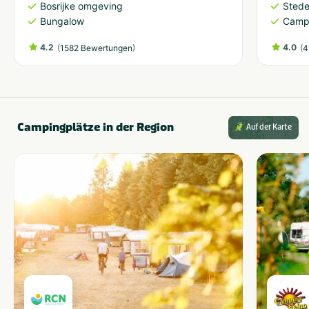
Bosrijke omgeving
Stedel
Bungalow
Camp
4.2
(
)
4.0
(
1582 Bewertungen
4
Campingplätze in der Region
Auf der Karte