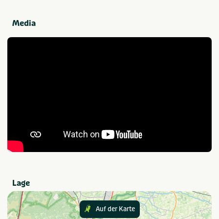
Wasmachine op camping
Douchecabine
zu genießen und ab und zu einen gemütlichen Abend mit
Wasdroger op camping
Gästen zu verbringen.
Media
Freizeit
Fietsenverhuur
Buiten speeltuin
Populäre Filter
Wifi
Families met kinderen
Geschikt voor campers
Dichtbij centrum
stad/plaats
Honden toegestaan
Ferienunterkünfte
Staanplaats
Lage
In der Nähe
Fietsroutes
Wandelroutes
Auf der Karte