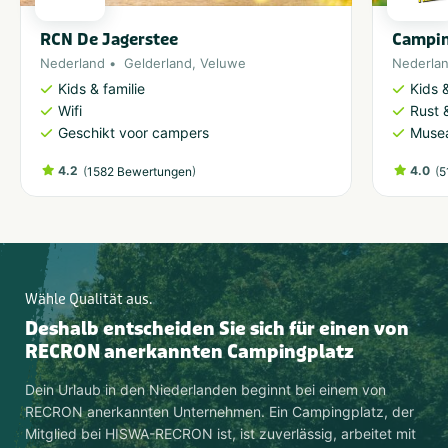
RCN De Jagerstee
Campin
Nederland
Gelderland
,
Veluwe
Nederla
Kids & familie
Kids &
Wifi
Rust 
Geschikt voor campers
Musea
4.2
(
)
4.0
(
1582 Bewertungen
5
Wähle Qualität aus.
Deshalb entscheiden Sie sich für einen von
RECRON anerkannten Campingplatz
Dein Urlaub in den Niederlanden beginnt bei einem von
RECRON anerkannten Unternehmen. Ein Campingplatz, der
Mitglied bei HISWA-RECRON ist, ist zuverlässig, arbeitet mit