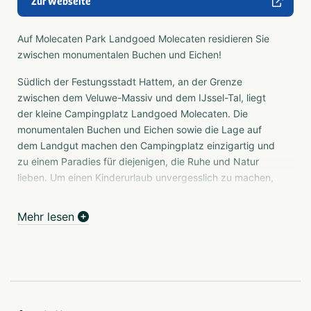
Zur Webseite
Auf Molecaten Park Landgoed Molecaten residieren Sie
zwischen monumentalen Buchen und Eichen!
Südlich der Festungsstadt Hattem, an der Grenze
zwischen dem Veluwe-Massiv und dem IJssel-Tal, liegt
der kleine Campingplatz Landgoed Molecaten. Die
monumentalen Buchen und Eichen sowie die Lage auf
dem Landgut machen den Campingplatz einzigartig und
zu einem Paradies für diejenigen, die Ruhe und Natur
lieben. Um einen Kinderurlaub unvergesslich zu machen,
gibt es im Sommer Animation. Sie werden immer herzlich
von den Verwaltern Frans & Aafke empfangen!
Mehr lesen
Landgoed Molecaten bietet wunderschöne
Campingplätze für Kurz- und Saisoncamper. Außerdem
können zwei schöne Holzbungalows gemietet werden!
Für diejenigen, die ihren eigenen "Bos-Huus" wünschen,
stehen feste Stellplätze zur Verfügung.