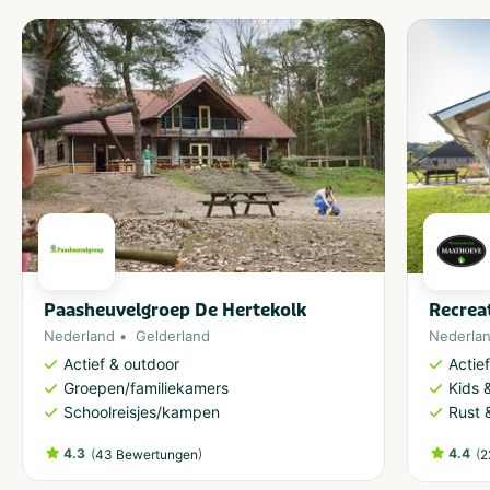
Paasheuvelgroep De Hertekolk
Recrea
Nederland
Gelderland
Nederla
Actief & outdoor
Actie
Groepen/familiekamers
Kids &
Schoolreisjes/kampen
Rust 
4.3
(
)
4.4
(
43 Bewertungen
2