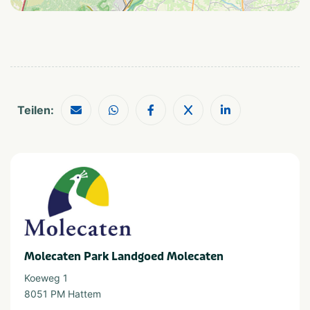
Thema
Kids & familie
Rust & natuur
Provinz und Region
Gelderland
Veluwe
Teilen:
Molecaten Park Landgoed Molecaten
Koeweg 1
8051 PM Hattem