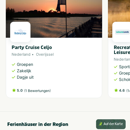
Party Cruise Celjo
Recrea
Leisur
Nederland
Overijssel
Nederla
Groepen
Sporti
Zakelijk
Groe
Dagje uit
Schol
5.0
(
)
4.6
(
1 Bewertungen
1
Ferienhäuser in der Region
Auf der Karte