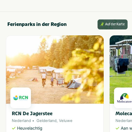
Ferienparks in der Region
Auf der Karte
RCN De Jagerstee
Moleca
Nederland
Gelderland
,
Veluwe
Nederla
Heuvelachtig
Aan w