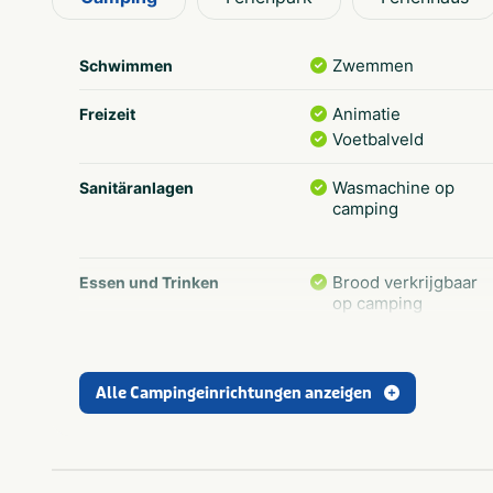
Faltwagen oder Ihr Zelt. Es gibt auch Mietunterkünfte
Zwemmen
Schwimmen
Animatie
Freizeit
Voetbalveld
Wasmachine op
Sanitäranlagen
camping
Brood verkrijgbaar
Essen und Trinken
op camping
Minigolf
Sport und Spiele
Alle Campingeinrichtungen anzeigen
Wifi
Populäre Filter
Geschikt voor
campers
Families met
kinderen