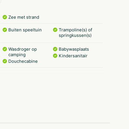
.
Zee met strand
Buiten speeltuin
Trampoline(s) of
springkussen(s)
Wasdroger op
Babywasplaats
camping
Kindersanitair
Douchecabine
Voetbalveld
Honden niet
Parkeerplaats bij
toegestaan
tent/caravan
Strand dichtbij
Dichtbij centrum
stad/plaats