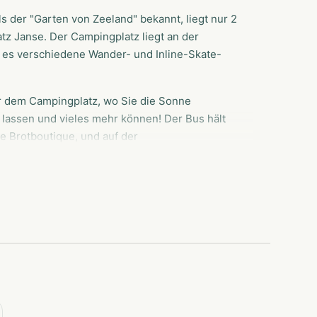
 der "Garten von Zeeland" bekannt, liegt nur 2
z Janse. Der Campingplatz liegt an der
 es verschiedene Wander- und Inline-Skate-
er dem Campingplatz, wo Sie die Sonne
 lassen und vieles mehr können! Der Bus hält
e Brotboutique, und auf der
wagen und Zelte sowie Wohnmobil-Stellplätze.
am Strand gibt es Strandhäuschen für den
Spielplatz, einen Spielplatz, ein Trampolin,
achter Freizeitraum und eine Bibliothek mit
erferien gibt es einige Male pro Woche
zen für Ihren Wohnwagen, Ihr Wohnmobil, Ihren