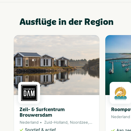
Ausflüge in der Region
Zeil- & Surfcentrum
Roompot
Brouwersdam
Nederland
Nederland
Zuid-Holland
,
Noordzee
,
Ouddorp
Sportief & actief
Aan ze