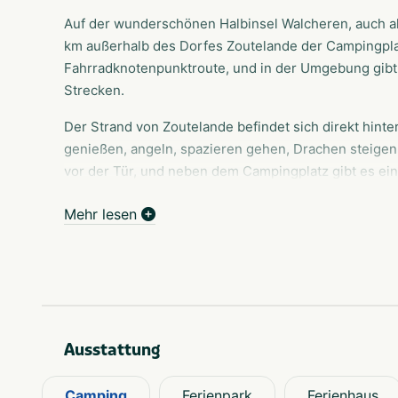
Auf der wunderschönen Halbinsel Walcheren, auch als
km außerhalb des Dorfes Zoutelande der Campingplat
Fahrradknotenpunktroute, und in der Umgebung gibt
Strecken.
Der Strand von Zoutelande befindet sich direkt hint
genießen, angeln, spazieren gehen, Drachen steigen
vor der Tür, und neben dem Campingplatz gibt es ein
gegenüberliegenden Seite ein Restaurant/Imbiss.
Mehr lesen
Der Campingplatz verfügt über Stellplätze für Wohn
Wir vermieten auch Chalets und Sommerhäuser. Und 
Tagesgebrauch. Für die Kinder gibt es einen schönen 
einen Sandkasten und eine Tier-Ecke. Auch ein überd
Spieleausleihe (Jansje) sind vorhanden. In den Somm
Kinderanimation.
Ausstattung
Hier campen Sie wirklich nah am Meer, mit Stellplät
Camping
Ferienpark
Ferienhaus