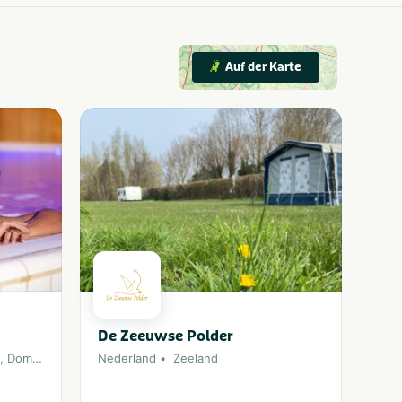
Auf der Karte
De Zeeuwse Polder
,
Domburg
,
Oostkapelle
Nederland
Zeeland