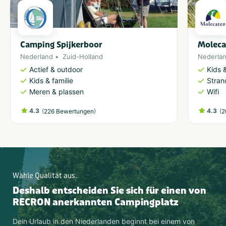
Camping Spijkerboor
Moleca
Nederland
Zuid-Holland
Nederla
Actief & outdoor
Kids &
Kids & familie
Stran
Meren & plassen
Wifi
4.3
(
)
4.3
(
226 Bewertungen
2
Wähle Qualität aus.
Deshalb entscheiden Sie sich für einen von
RECRON anerkannten Campingplatz
Dein Urlaub in den Niederlanden beginnt bei einem von