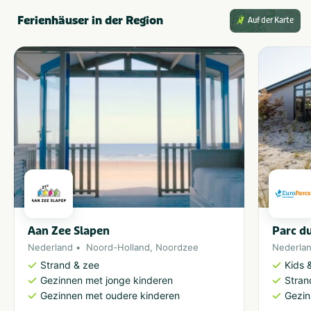
Ferienhäuser in der Region
Auf der Karte
Aan Zee Slapen
Parc du
Nederland
Noord-Holland
,
Noordzee
Nederla
Strand & zee
Kids &
Gezinnen met jonge kinderen
Stran
Gezinnen met oudere kinderen
Gezin