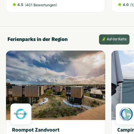
4.5
(
)
4.0
(
401 Bewertungen
1
Ferienparks in der Region
Auf der Karte
Roompot Zandvoort
Campin