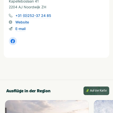
Kapelleboslaan 41
Provinz und Region
2204 AJ Noordwijk ZH
Zuid-Holland
Noordwijk
Noordzee
+31 (0)252-37 24 85
Website
E-mail
In der Nähe
Attractiepark
Shoppen
Dierentuin
Zee/strand
Fietsroutes
Wandelroutes
Golfbaan
Watersport voorzieningen
Restaurants
Musea en kastelen
Geeignet für
Geschikt voor kinderen
Huisdiervriendelijk
Geschikt voor alle
Ausflüge in der Region
Auf der Karte
leeftijden
Ferienunterkünfte