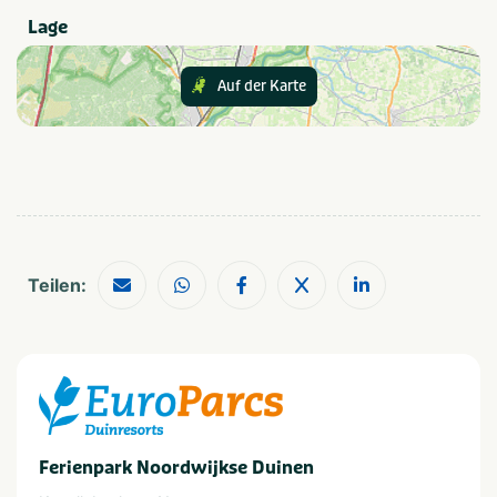
Essen und Trinken
Lage
Brood verkrijgbaar op
Restaurant (< 100m)
camping
Winkel (< 100m)
Snackbar en/of
Auf der Karte
afhaalmaaltijden (< 100m)
Sport und Spiele
Tafeltennistafel
Sportterrein
Größe des Campingplatzes
Teilen:
Gemiddeld: 60 - 250
plaatsen
Thema
Actief & outdoor
Strand & zee
Kids & familie
Ferienpark Noordwijkse Duinen