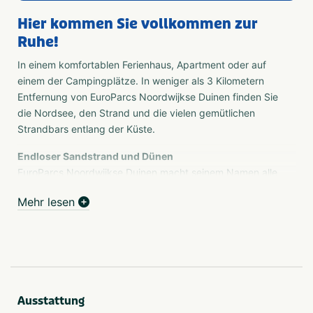
Hier kommen Sie vollkommen zur
Ruhe!
In einem komfortablen Ferienhaus, Apartment oder auf
einem der Campingplätze. In weniger als 3 Kilometern
Entfernung von EuroParcs Noordwijkse Duinen finden Sie
die Nordsee, den Strand und die vielen gemütlichen
Strandbars entlang der Küste.
Endloser Sandstrand und Dünen
EuroParcs Noordwijkse Duinen macht seinem Namen alle
Ehre: Der Ferienpark liegt mitten in den Dünen beim
Mehr lesen
ehemaligen Fischerdorf Noordwijk. Über einen speziellen
Ausgang im Park gelangen Sie direkt in die Dünen! Und
was für ein Strand: Ein über 13 Kilometer langer
Sandstrand, an dem Sie herrlich entspannen, Ihr
Handtuch ausbreiten oder in den sprudelnden Wellen
schwimmen können. Für leckere Snacks und Getränke
Ausstattung
setzen Sie sich in eines der Strandbars oder Cafés