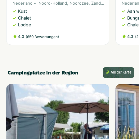
Nederland
Noord-Holland
,
Noordzee
,
Zandvoort
Nederla
Kust
Aan w
Chalet
Bung
Lodge
Chale
4.3
(
)
4.3
(
659 Bewertungen
2
Campingplätze in der Region
Auf der Karte