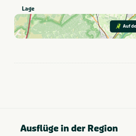
Lage
Geschikt voor
Geeignet für
kinderen
Auf de
Fietsroutes
In der Nähe
Restaurants
Kids & familie
Thema
Noord-Brabant
Provinz und Region
Ausflüge in der Region