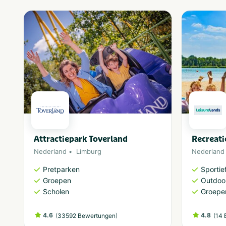
Attractiepark Toverland
Recreat
Nederland
Limburg
Nederland
Pretparken
Sportief
Groepen
Outdoor
Scholen
Groepe
4.6
(
)
4.8
(
33592 Bewertungen
14 