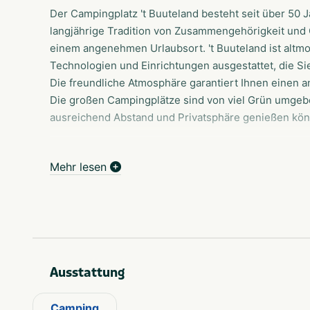
Der Campingplatz 't Buuteland besteht seit über 50 J
langjährige Tradition von Zusammengehörigkeit und
einem angenehmen Urlaubsort. 't Buuteland ist altmo
Technologien und Einrichtungen ausgestattet, die S
Die freundliche Atmosphäre garantiert Ihnen einen 
Die großen Campingplätze sind von viel Grün umgebe
ausreichend Abstand und Privatsphäre genießen kö
Camping
Möchten Sie die ländliche Idylle genießen und lieben
Mehr lesen
Familien-Campingplatz 't Buuteland im gastfreundlic
Reiseziel für Sie! 't Buuteland ist altmodisch gemüt
Einrichtungen ausgestattet, die Sie von einem Campi
Atmosphäre garantiert Ihnen einen angenehmen Aufe
Campingplätze sind von viel Grün umgeben, so dass 
Abstand und Privatsphäre genießen können.
Ausstattung
Camping