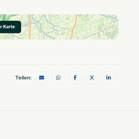
Geschikt voor alle
leeftijden
r Karte
Shoppen
Wandelroutes
Teilen: