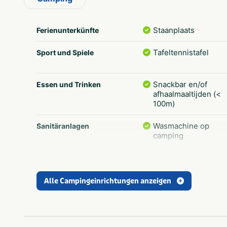
Staanplaats
Ferienunterkünfte
Tafeltennistafel
Sport und Spiele
Snackbar en/of
Essen und Trinken
afhaalmaaltijden (<
100m)
Wasmachine op
Sanitäranlagen
camping
Animatie
Freizeit
Voetbalveld
Alle Campingeinrichtungen anzeigen
Zwemmen
Schwimmen
Wifi
Populäre Filter