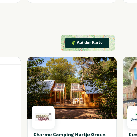
Auf der Karte
Charme Camping Hartje Groen
Cen