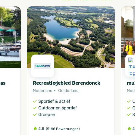
las
Recreatiegebied Berendonck
mu
Nederland
Gelderland
Ned
Sportief & actief
C
Outdoor en sportief
G
Groepen
S
4.5
(
)
4
5196 Bewertungen