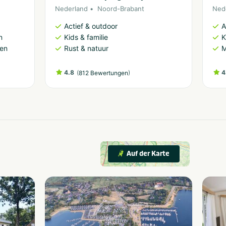
Nederland
Noord-Brabant
Ned
Actief & outdoor
A
n
Kids & familie
K
ren
Rust & natuur
M
4.8
(
)
4
812 Bewertungen
Auf der Karte