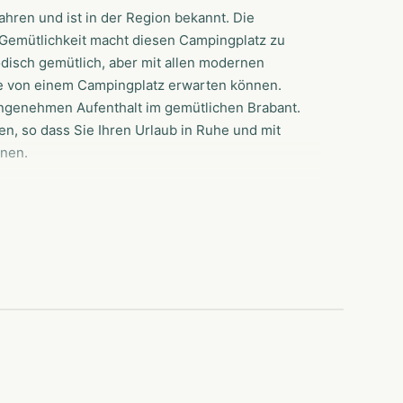
ahren und ist in der Region bekannt. Die
 Gemütlichkeit macht diesen Campingplatz zu
disch gemütlich, aber mit allen modernen
ie von einem Campingplatz erwarten können.
angenehmen Aufenthalt im gemütlichen Brabant.
n, so dass Sie Ihren Urlaub in Ruhe und mit
nnen.
 Sie die Gemütlichkeit Brabants? Dann ist der
hen und grünen Sint Anthonis das ideale
lich, aber mit allen modernen Technologien und
ngplatz erwarten können. Die freundliche
nthalt im gemütlichen Brabant. Die großen
Sie Ihren Urlaub in Ruhe und mit ausreichend