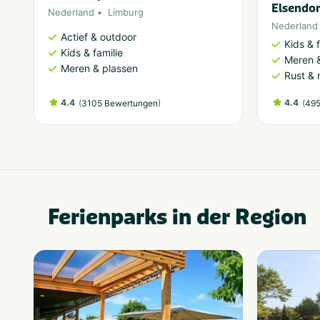
Elsendo
Nederland
Limburg
Nederland
Actief & outdoor
Kids & f
Kids & familie
Meren &
Meren & plassen
Rust & 
4.4
(
)
4.4
(
3105 Bewertungen
495
Ferienparks in der Region