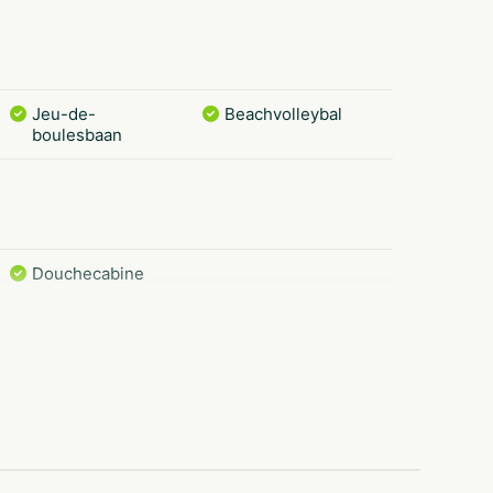
Jeu-de-
Beachvolleybal
boulesbaan
Douchecabine
Multifunctioneel
Buiten speeltuin
sportveld
Café/bar
Buitenzwembad
Met zwembad
Families met
kinderen