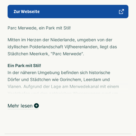
Zur Webseite
Parc Merwede, ein Park mit Stil!
Mitten im Herzen der Niederlande, umgeben von der
idyllischen Polderlandschaft Vijfheerenlanden, liegt das
Städtchen Meerkerk, "Parc Merwede".
Ein Park mit Stil!
In der näheren Umgebung befinden sich historische
Dörfer und Städtchen wie Gorinchem, Leerdam und
Vianen. Aufgrund der Lage am Merwedekanal mit einem
Yachthafen und den zahlreichen Wasserwegen rund um
Meerkerk ist der Park für Wassersportler ein interessanter
Mehr lesen
Ort. Auf dem Parkgelände befinden sich verschiedene
Arten von Ferienhäusern, die auf jeden Fall eine
Besichtigung wert sind.
Wenn Sie die frische Bauernlandschaft und Ihre Ruhe