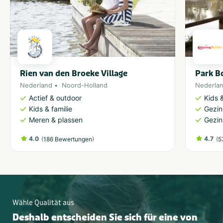
Rien van den Broeke Village
Park Bo
Nederland
Noord-Holland
Nederla
Actief & outdoor
Kids &
Kids & familie
Gezin
Meren & plassen
Gezin
4.0
(
)
4.7
(
186 Bewertungen
5
Wähle Qualität aus
Deshalb entscheiden Sie sich für eine von