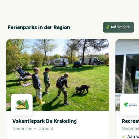
Ferienparks in der Region
Auf der Karte
Vakantiepark De Krakeling
Recrea
Nederland
Utrecht
Nederla
Aan w