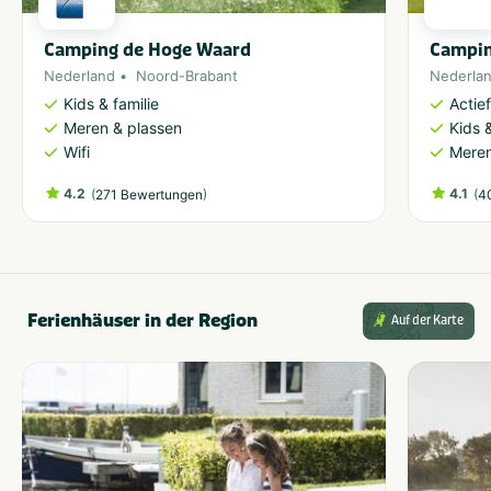
Camping de Hoge Waard
Campin
Nederland
Noord-Brabant
Nederla
Kids & familie
Actie
Meren & plassen
Kids &
Wifi
Meren
4.2
(
)
4.1
(
271 Bewertungen
4
Ferienhäuser in der Region
Auf der Karte