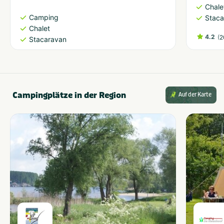
Chale
Camping
Staca
Chalet
4.2
(
2
Stacaravan
Campingplätze in der Region
Auf der Karte