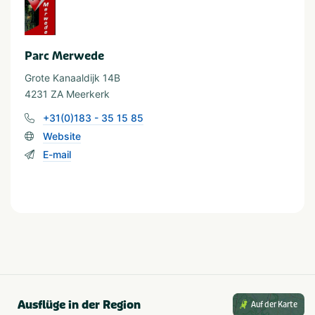
Provinz und Region
Parc Merwede
Utrecht
Grote Kanaaldijk 14B
4231 ZA Meerkerk
+31(0)183 - 35 15 85
Website
E-mail
Ausflüge in der Region
Auf der Karte