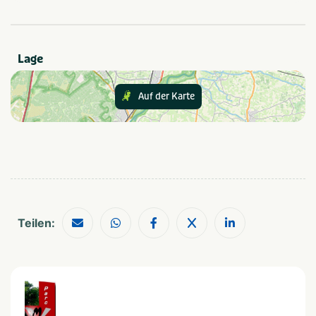
Vriendengroep
In der Nähe
Lage
Fietsroutes
Wandelroutes
Restaurants
Auf der Karte
Art der Unterkunft
Villa
Empfohlen für
Gezinnen met jonge
Stellen
kinderen
Teilen:
Natuur
Gezinnen met oudere
kinderen
Thema
Rust & natuur