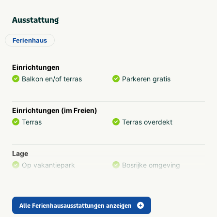
schätzen, kommen Sie auf jeden Fall einmal vorbei!
Ausstattung
Ferienhaus
Einrichtungen
Balkon en/of terras
Parkeren gratis
Einrichtungen (im Freien)
Terras
Terras overdekt
Lage
Op vakantiepark
Bosrijke omgeving
Art der Gesellschaft
Alle Ferienhausausstattungen anzeigen
Familiegroep
Mannengroep