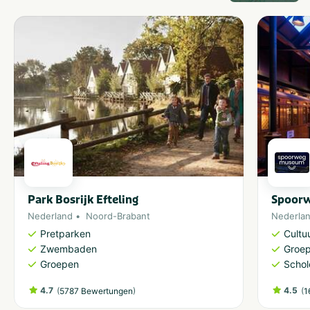
Park Bosrijk Efteling
Spoor
Nederland
Noord-Brabant
Nederla
Pretparken
Cultu
Zwembaden
Groe
Groepen
Schol
4.7
(
)
4.5
(
5787 Bewertungen
1