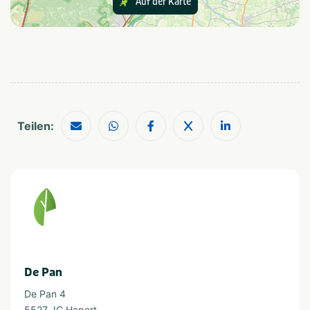
Thema
Auf der Karte
Kids & familie
Rust & natuur
Provinz und Region
Noord-Brabant
Teilen:
De Pan
De Pan 4
5527 JC Hapert