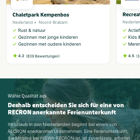
Recrea
Chaletpark Kempenbos
Nederla
Nederland
Noord-Brabant
Actie
Rust & natuur
Kids &
Gezinnen met jonge kinderen
Meren
Gezinnen met oudere kinderen
4.2
(
)
4.5
(
839 Bewertungen
3
Wähle Qualität aus
Deshalb entscheiden Sie sich für eine von
RECRON anerkannte Ferienunterkunft
Ihr Urlaub in den Niederlanden beginnt bei einem von
RECRON anerkannten Unternehmen. Eine Ferienunterkunft,
die Mitglied bei HISWA-RECRON ist, ist zuverlässig, arbeitet