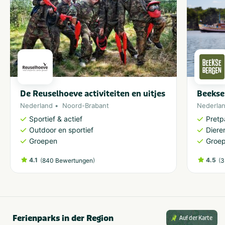
De Reuselhoeve activiteiten en uitjes
Beekse
Nederland
Noord-Brabant
Nederla
Sportief & actief
Pretp
Outdoor en sportief
Diere
Groepen
Groe
4.1
(
)
4.5
(
840 Bewertungen
3
Ferienparks in der Region
Auf der Karte