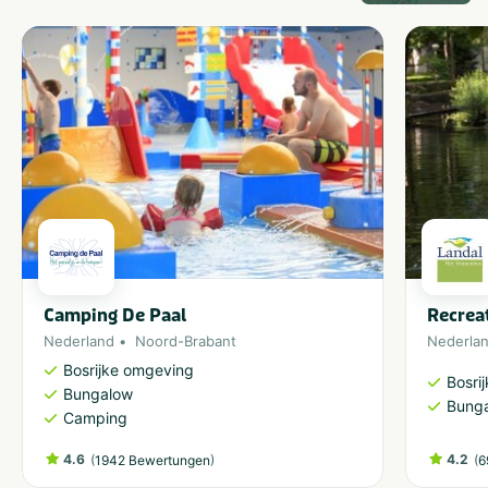
Camping De Paal
Recrea
Nederland
Noord-Brabant
Nederla
Bosrijke omgeving
Bosri
Bungalow
Bung
Camping
4.6
(
)
4.2
(
1942 Bewertungen
6