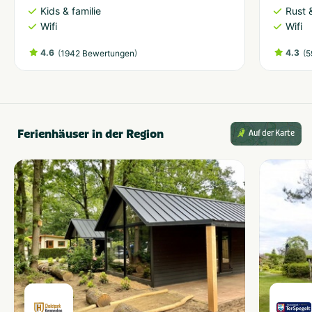
Kids & familie
Rust 
Wifi
Wifi
4.6
(
)
4.3
(
1942 Bewertungen
5
Ferienhäuser in der Region
Auf der Karte