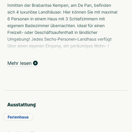
Inmitten der Brabantse Kempen, am De Pan, befinden
sich 4 luxuriöse Landhäuser. Hier können Sie mit maximal
6 Personen in einem Haus mit 3 Schlafzimmern mit
eigenem Badezimmer übernachten. Ideal für einen
Freizeit- oder Geschäftsaufenthalt in ländlicher
Umgebung! Jedes Sechs-Personen-Landhaus verfügt
über einen eigenen Eingang, ein geräumiges Wohn- /
Esszimmer mit Smart-TV und eine große Terrasse mit
Blick auf die Wiesen. Die 3 Schlafzimmer sind mit
Mehr lesen
komfortablen Betten, einem eigenen Badezimmer mit
begehbarer Dusche und Waschbecken ausgestattet. Es
ist für uns selbstverständlich, dass bei Ihrer Ankunft
Kaffee und Tee mit einer kleinen Leckerei bereitstehen!
Und natürlich kostenfreies WLAN. Kurz gesagt, wir legen
großen Wert auf die Gastfreundschaft von Brabant. De
Ausstattung
Pan ist ein ausgezeichneter Ausgangspunkt für
geschäftliche Übernachtungen oder einen erholsamen
Ferienhaus
Urlaub.