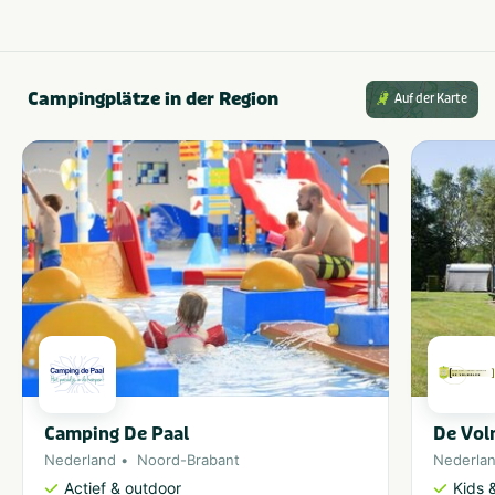
Campingplätze in der Region
Auf der Karte
Camping De Paal
De Vol
Nederland
Noord-Brabant
Nederla
Actief & outdoor
Kids &