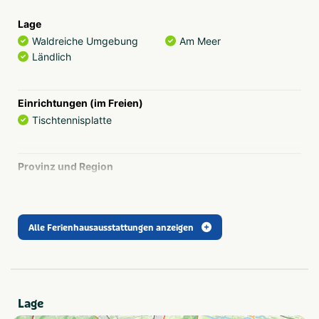
Lage
Waldreiche Umgebung
Am Meer
Ländlich
Einrichtungen (im Freien)
Tischtennisplatte
Provinz und Region
Friesland
Ameland
Alle Ferienhausausstattungen anzeigen
Thema
Aktiv & Outdoor
Strand & Meer
Kinder & Familie
Lage
Empfohlen für