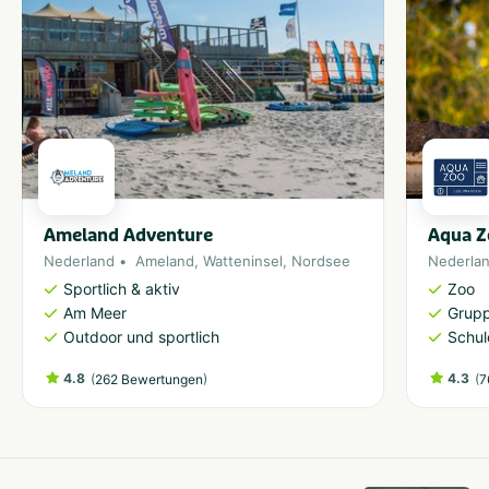
Ameland Adventure
Aqua Z
Nederland
Ameland
,
Watteninsel
,
Nordsee
Nederla
Sportlich & aktiv
Zoo
Am Meer
Grup
Outdoor und sportlich
Schul
4.8
(
)
4.3
(
262 Bewertungen
7