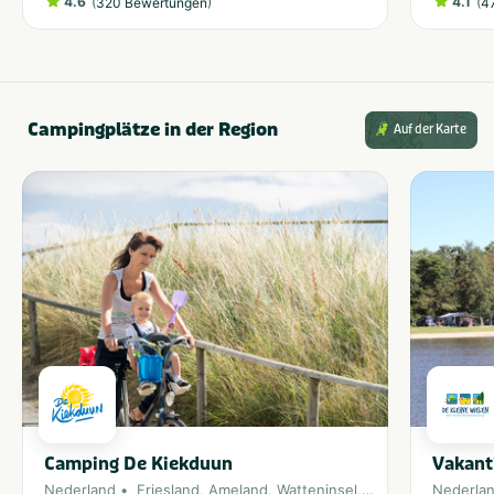
4.6
(
)
4.1
(
320 Bewertungen
4
Campingplätze in der Region
Auf der Karte
Camping De Kiekduun
Vakant
Nederland
Friesland
,
Ameland
,
Watteninsel
,
Nordsee
Nederla