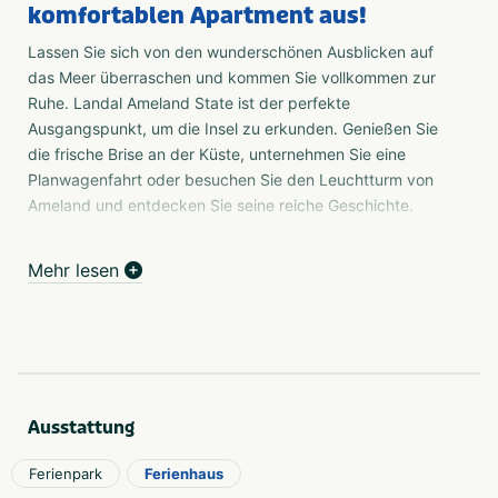
komfortablen Apartment aus!
Lassen Sie sich von den wunderschönen Ausblicken auf
das Meer überraschen und kommen Sie vollkommen zur
Ruhe. Landal Ameland State ist der perfekte
Ausgangspunkt, um die Insel zu erkunden. Genießen Sie
die frische Brise an der Küste, unternehmen Sie eine
Planwagenfahrt oder besuchen Sie den Leuchtturm von
Ameland und entdecken Sie seine reiche Geschichte.
Bei Landal GreenParks genießen Sie gemeinsam einen
Mehr lesen
unbeschwerten
Urlaub In und rund um unsere Parks gibt es viel zu
entdecken und gemeinsam zu erleben. Entspannen Sie
sich in der Natur, verbringen Sie einen kulturellen Tag
oder betätigen Sie sich sportlich: Es ist alles möglich. So
wird Ihr Urlaub unvergesslich.
Ausstattung
Ferienpark
Ferienhaus