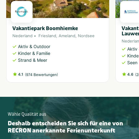
Vakantiepark Boomhiemke
Vakant
Lauwe
Nederland
Friesland
,
Ameland
,
Nordsee
Nederla
Aktiv & Outdoor
Aktiv
Kinder & Familie
Kinde
Strand & Meer
Seen 
4.1
(
)
4.6
(
974 Bewertungen
2
Wähle Qualität aus
Deshalb entscheiden Sie sich für eine von
RECRON anerkannte Ferienunterkunft