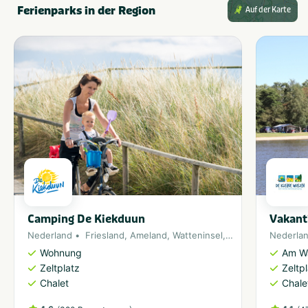
Ferienparks in der Region
Auf der Karte
Camping De Kiekduun
Vakant
Nederland
Friesland
,
Ameland
,
Watteninsel
,
Nordsee
Nederla
Wohnung
Am W
Zeltplatz
Zeltp
Chalet
Chale