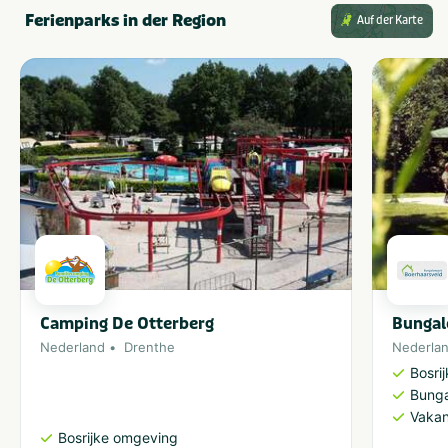
Ferienparks in der Region
Auf der Karte
Camping De Otterberg
Bungal
Nederland
Drenthe
Nederla
Bosri
Bung
Vakan
Bosrijke omgeving