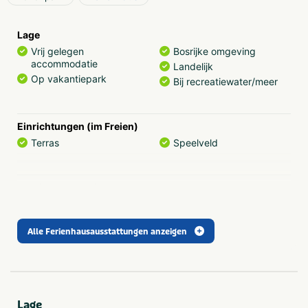
Möglichkeiten.
Lage
Vrij gelegen
Bosrijke omgeving
accommodatie
Landelijk
Op vakantiepark
Bij recreatiewater/meer
Einrichtungen (im Freien)
Terras
Speelveld
Provinz und Region
Drenthe
Drents Friese Wold
Alle Ferienhausausstattungen anzeigen
Thema
Actief & outdoor
Rust & natuur
Kids & familie
Musea & kastelen
Meren & plassen
Lage