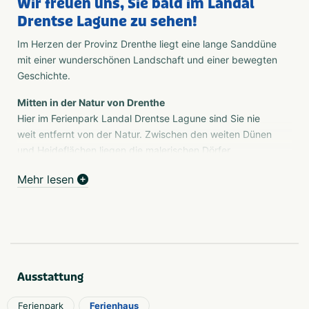
Wir freuen uns, Sie bald im Landal
Drentse Lagune zu sehen!
Im Herzen der Provinz Drenthe liegt eine lange Sanddüne
mit einer wunderschönen Landschaft und einer bewegten
Geschichte.
Mitten in der Natur von Drenthe
Hier im Ferienpark Landal Drentse Lagune sind Sie nie
weit entfernt von der Natur. Zwischen den weiten Dünen
und Heideflächen liegen die malerischen Dörfer
Westerbork und Orvelte, die von jahrhundertealten
Mehr lesen
Eichen, Heideflächen und idyllischen Ausblicken
umgeben sind. Größere Städte in Drenthe wie Assen,
Emmen und Hoogeveen sind ebenfalls gut erreichbar.
Ihr eigener Sandstrand
Im Landal Drentse Lagune genießen Sie Ruhe und Raum.
Wasservergnügen ist garantiert. Bei schönem Wetter
Ausstattung
können Sie direkt von Ihrem eigenen Sandstrand ins
Wasser springen. Der große See bietet zahlreiche
Ferienpark
Ferienhaus