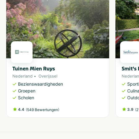
Tuinen Mien Ruys
Smit's
Nederland
Overijssel
Nederla
Bezienswaardigheden
Sporti
Groepen
Culina
Scholen
Outdo
4.4
(
)
3.9
(
549 Bewertungen
2