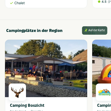
4.5
(
7
Chalet
Campingplätze in der Region
Auf der Karte
Camping Boszicht
Campin