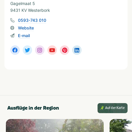
Gagelmaat 5
In der Nähe
9431 KV Westerbork
Attractiepark
Restaurants
0593-743 010
Dierentuin
Shoppen
Website
Fietsroutes
Wandelroutes
Golfbaan
Musea en kastelen
E-mail
Ausflüge in der Region
Auf der Karte