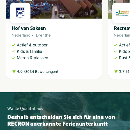
Hof van Saksen
Recrea
Nederland
Drenthe
Nederla
Actief & outdoor
Actie
Kids & familie
Kids &
Meren & plassen
Rust 
4.6
(
)
3.7
(
8034 Bewertungen
4
Wähle Qualität aus
Deshalb entscheiden Sie sich für eine von
RECRON anerkannte Ferienunterkunft