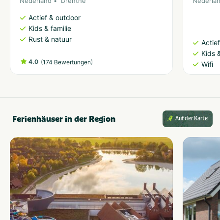
Nederland
Drenthe
Nederla
Actief & outdoor
Kids & familie
Rust & natuur
Actie
Kids &
4.0
(
)
174 Bewertungen
Wifi
Ferienhäuser in der Region
Auf der Karte