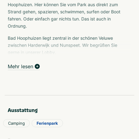
Hoophuizen. Hier können Sie vom Park aus direkt zum
Strand gehen, spazieren, schwimmen, surfen oder Boot
fahren. Oder einfach gar nichts tun. Das ist auch in
Ordnung.
Bad Hoophuizen liegt zentral in der schönen Veluwe
zwischen Harderwijk und Nunspeet. Wir begrüßen Sie
gerne in unserer Lobby.
Einrichtungen
Mehr lesen
Die umfangreichen Einrichtungen im EuroParcs Bad
Hoophuizen machen Ihren Urlaub noch angenehmer,
gemütlicher, entspannter und so luxuriös, wie Sie es
wünschen. Bei jedem Wetter können Sie ein erfrischendes
Bad nehmen, denn es gibt ein Hallenbad und das
Ausstattung
Veluwemeer liegt direkt vor der Tür. Oder mieten Sie ein
luxuriöses Boot und fahren Sie auf das Veluwemeer
Camping
Ferienpark
hinaus. Ein gemütliches Essen genießen Sie im Restaurant
Sophia's Italian Hulshort am Strand im Park, aber Sie