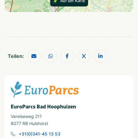
Auf der Karte
Speziell für Kinder
Unterhaltungsprogramm
Outdoor-Spielplatz
Essen und Trinken
Frühstücksdienst
Snackbar
Teilen:
Restaurant
Provinz und Region
Gelderland
Veluwemeer
In der Nähe
EuroParcs Bad Hoophuizen
Vergnügungspark
Meer/Strand
Varelseweg 211
Fahrradrouten
Wanderwege
8077 RB Hulshorst
Restaurants
Wassersportanlagen
Shopping
+31(0)341-45 13 53