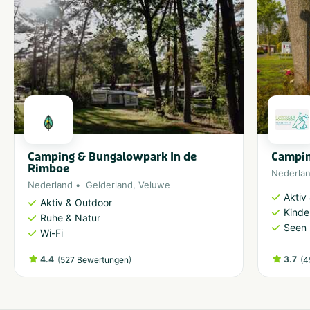
Camping & Bungalowpark In de
Campin
Rimboe
Nederla
Nederland
Gelderland
,
Veluwe
Aktiv
Aktiv & Outdoor
Kinde
Ruhe & Natur
Seen 
Wi-Fi
4.4
(
)
3.7
(
527 Bewertungen
4