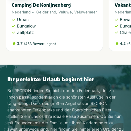
Camping De Konijnenberg
Vakant
Nederland
Gelderland
,
Veluwe
,
Veluwemeer
Nederla
Urban
Bewal
Bungalow
Bung
Zeltplatz
Chale
3.7
(
)
4.2
(
453 Bewertungen
6
Ihr perfekter Urlaub beginnt hier
Bei RECRON finden Sie nicht nur den Ferienpark, der zu
Ihnen passt, sondern auch die schönsten Ausflüge in der
Umgebung. Dank des großen Angebots an RECRON
anerkannten Ferienparks und der übersichtlichen Filter
stellen Sie mühelos Ihre ideale Reise zusammen. Ob Sie nun
mit Freunden, mit der Familie, mit Ihren Kindern oder zu
zweit unterwegs sind, hier finden Sie immer einen Ort, der zu