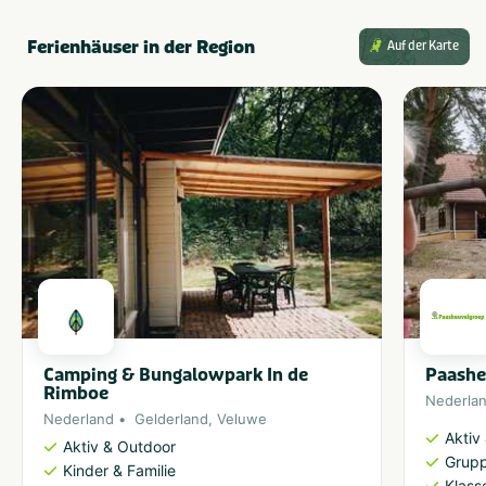
Ferienhäuser in der Region
Auf der Karte
Camping & Bungalowpark In de
Paashe
Rimboe
Nederla
Nederland
Gelderland
,
Veluwe
Aktiv
Aktiv & Outdoor
Grupp
Kinder & Familie
Klass