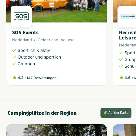
SOS Events
Recrea
Leisur
Nederland
Gelderland
,
Veluwe
Nederla
Sportlich & aktiv
Sport
Outdoor und sportlich
Grup
Gruppen
Schul
4.2
(
)
4.6
(
147 Bewertungen
1
Campingplätze in der Region
Auf der Karte