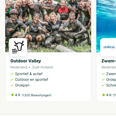
Outdoor Valley
Zwem- 
Nederland
Zuid-Holland
Nederla
Sportief & actief
Zwem
Outdoor en sportief
Groe
Groepen
Schol
4.5
(
)
4.0
(
1300 Bewertungen
7