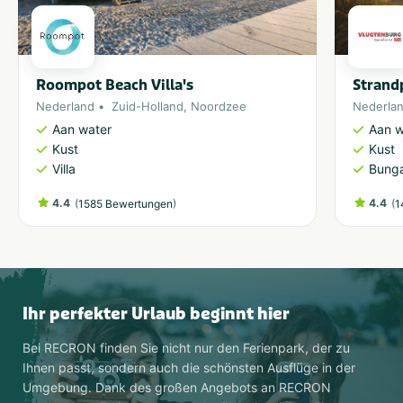
Roompot Beach Villa's
Strand
Nederland
Zuid-Holland
,
Noordzee
Nederla
Aan water
Aan w
Kust
Kust
Villa
Bung
4.4
(
)
4.4
(
1585 Bewertungen
1
Ihr perfekter Urlaub beginnt hier
Bei RECRON finden Sie nicht nur den Ferienpark, der zu
Ihnen passt, sondern auch die schönsten Ausflüge in der
Umgebung. Dank des großen Angebots an RECRON