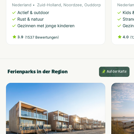
Nederland
Zuid-Holland
,
Noordzee
,
Ouddorp
Nederla
Actief & outdoor
Kids &
Rust & natuur
Stran
Gezinnen met jonge kinderen
Gezin
3.9
(
)
4.0
(
1537 Bewertungen
1
Ferienparks in der Region
Auf der Karte