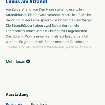
Luxus am Strand!
Am Zuiderstrand von Den Haag stehen diese tollen
Strandhäuser. Eine private Veranda, Meerblick, Füße im
Sand und in der Ferne spielen die Kinder mit dem Wagen.
Die Strandhäuser haben zwei Schlafzimmer, ein
Elternschlafzimmer und ein Zimmer mit Etagenbetten.
Das Sofa im Wohnzimmer kann als Schlafsofa genutzt
werden. Es gibt auch ein Badezimmer mit Dusche und
Toilette. Und ein Holzofen! Wunderbar, wenn es abends
abkühlt. Natürlich gibt es auch Decken, so dass man bis
spät in die Nacht auf der Veranda sitzen kann, um die
Mehr lesen
untergehende Sonne und das leise Plätschern des
Meeres zu beobachten. Man möchte nie wieder nach
Hause gehen...
Das Strandleben ist nicht so verrückt
Natürlich kommen Sie hierher, um die Ruhe, den Strand
und das Meer zu genießen, aber wenn Sie wollen, können
Ausstattung
Sie auch richtig sportlich werden. Joggen Sie an der
Ferienpark
Ferienhaus
Brandung entlang oder nehmen Sie Surf- oder