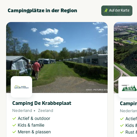
Campingplätze in der Region
Auf der Karte
Camping De Krabbeplaat
Campin
Nederland
Zeeland
Nederla
Actief & outdoor
Actie
Kids & familie
Kids &
Meren & plassen
Rust 