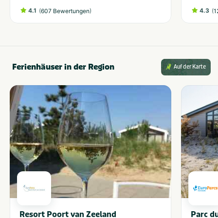
4.1
(
)
4.3
(
607 Bewertungen
1
Ferienhäuser in der Region
Auf der Karte
Resort Poort van Zeeland
Parc du