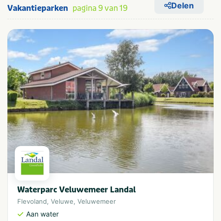
Delen
Vakantieparken
pagina 9 van 19
Waterparc Veluwemeer Landal
Flevoland
,
Veluwe
,
Veluwemeer
Aan water