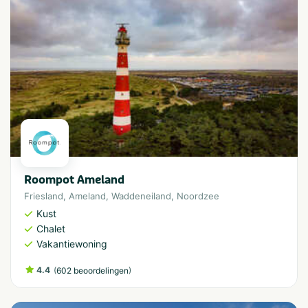
Roompot Ameland
Friesland
,
Ameland
,
Waddeneiland
,
Noordzee
Kust
Chalet
Vakantiewoning
4.4
(
)
602 beoordelingen