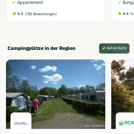
Appartement
Bung
4.2
(
)
4.4
(
785 Bewertungen
1
Campingplätze in der Region
Auf der Karte