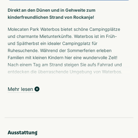
Direkt an den Dünen und in Gehweite zum
kinderfreundlichen Strand von Rockanje!
Molecaten Park Waterbos bietet schöne Campingplätze
und charmante Mietunterkünfte. Waterbos ist im Früh-
und Spätherbst ein idealer Campingplatz für
Ruhesuchende. Während der Sommerferien erleben
Familien mit kleinen Kindern hier eine wundervolle Zeit!
Nach einem Tag am Strand steigen Sie aufs Fahrrad und
entdecken die überraschende Umgebung von Waterbos.
Das abwechslungsreiche Dünengebiet der Insel Voorne-
Putten zählt zu den schönsten Naturgebieten Europas!
Mehr lesen
Campingplätze Die Campingplätze sind geräumig, und
einige Stellplätze verfügen über eine private
Sanitäreinheit. Für diejenigen, die (noch) keine Camper
sind, bietet Waterbos zahlreiche andere schöne
Unterkunftsmöglichkeiten, wie Luxus-Chalets mit
Ausstattung
Veranda, Campingkabinen und komplett eingerichtete