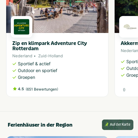
Zip en klimpark Adventure City
Akker
Rotterdam
Nederla
Nederland
Zuid-Holland
Sporti
Sportief & actief
Outdo
Outdoor en sportief
Groe
Groepen
4.5
(
)
651 Bewertungen
(
)
Ferienhäuser in der Region
Auf der Karte