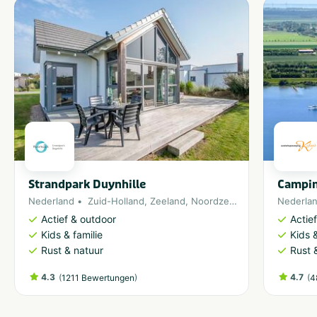
Strandpark Duynhille
Campin
Nederland
Zuid-Holland
,
Zeeland
,
Noordzee
,
Ouddorp
Nederla
Actief & outdoor
Actie
Kids & familie
Kids &
Rust & natuur
Rust 
4.3
(
)
4.7
(
1211 Bewertungen
4