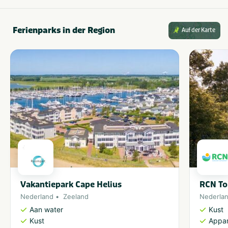
Ferienparks in der Region
Auf der Karte
Vakantiepark Cape Helius
RCN To
Nederland
Zeeland
Nederla
Aan water
Kust
Kust
Appa