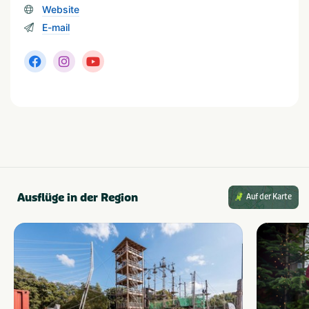
Stacaravan
Glamping tent
Website
Chalet
Safari tent
E-mail
Populäre Filter
Wifi
Aan het water
Geschikt voor campers
Families met kinderen
Met zwembad
Strand dichtbij
Honden toegestaan
Dichtbij centrum
stad/plaats
Ausflüge in der Region
Auf der Karte