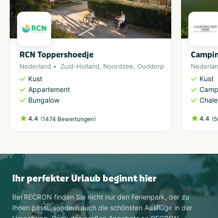
RCN Toppershoedje
Campin
Nederland
Zuid-Holland
,
Noordzee
,
Ouddorp
Nederla
Kust
Kust
Appartement
Camp
Bungalow
Chale
4.4
(
)
4.4
(
1474 Bewertungen
5
Ihr perfekter Urlaub beginnt hier
Bei RECRON finden Sie nicht nur den Ferienpark, der zu
Ihnen passt, sondern auch die schönsten Ausflüge in der