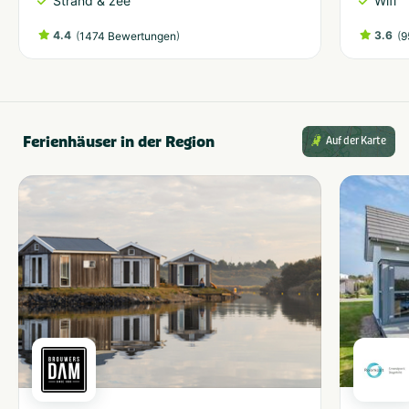
Strand & zee
Wifi
4.4
(
)
3.6
(
1474 Bewertungen
9
Ferienhäuser in der Region
Auf der Karte