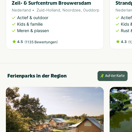
Zeil- & Surfcentrum Brouwersdam
Strand
Nederland
Zuid-Holland
,
Noordzee
,
Ouddorp
Nederla
Actief & outdoor
Actie
Kids & familie
Kids &
Meren & plassen
Rust 
4.5
(
)
4.3
(
1135 Bewertungen
1
Ferienparks in der Region
Auf der Karte