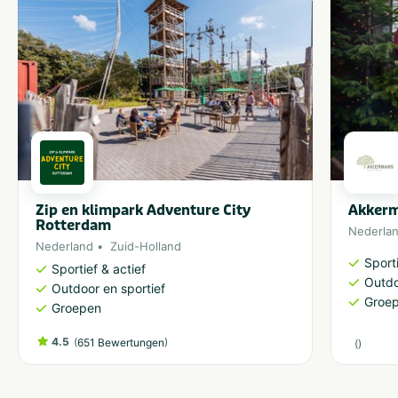
Zip en klimpark Adventure City
Akker
Rotterdam
Nederla
Nederland
Zuid-Holland
Sporti
Sportief & actief
Outdo
Outdoor en sportief
Groe
Groepen
4.5
(
)
651 Bewertungen
(
)