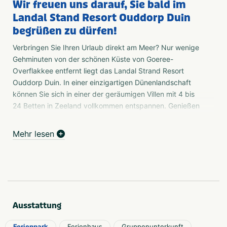
Wir freuen uns darauf, Sie bald im
Landal Stand Resort Ouddorp Duin
begrüßen zu dürfen!
Verbringen Sie Ihren Urlaub direkt am Meer? Nur wenige
Gehminuten von der schönen Küste von Goeree-
Overflakkee entfernt liegt das Landal Strand Resort
Ouddorp Duin. In einer einzigartigen Dünenlandschaft
können Sie sich in einer der geräumigen Villen mit 4 bis
24 Betten in Zeeland vollkommen entspannen. Genießen
Sie die salzige Seeluft, während die Kinder auf dem
Indoor-Spielplatz oder auf der Spiel-Düne spielen.
Mehr lesen
Planschen Sie im Schwimmbad und genießen Sie
anschließend ein leckeres Abendessen.... Möchten Sie
die Umgebung entdecken?
Urlaub auf den Inseln von Zeeland
Die Insel Goeree-Overflakkee liegt in Südholland, wird
Ausstattung
aber oft als die nördlichste der "zeeländischen" Inseln
bezeichnet. Mit ihrem Dialekt, ihrer Kultur und ihrer Lage
Ferienpark
Ferienhaus
Gruppenunterkunft