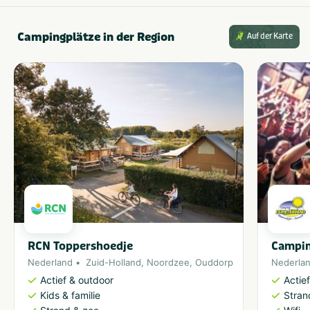
Campingplätze in der Region
Auf der Karte
RCN Toppershoedje
Campin
Nederland
Zuid-Holland
,
Noordzee
,
Ouddorp
Nederla
Actief & outdoor
Actie
Kids & familie
Stran