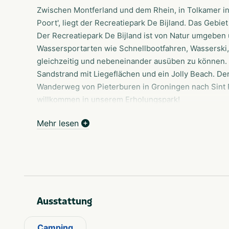
Zwischen Montferland und dem Rhein, in Tolkamer inm
Poort', liegt der Recreatiepark De Bijland. Das Gebie
Der Recreatiepark De Bijland ist von Natur umgeben
Wassersportarten wie Schnellbootfahren, Wasserski
gleichzeitig und nebeneinander ausüben zu können. 
Sandstrand mit Liegeflächen und ein Jolly Beach. De
Wanderweg von Pieterburen in Groningen nach Sint Pi
willkommen in unserem Erholungspark!
Geräumige Stellplätze
Mehr lesen
Unsere Stellplätze sind geräumig (130 - 195 m2), so d
Ihren Urlaub genießen können. Der Park liegt direkt
Natürlich verfügt der Park über alle modernen Einri
Blick auf das Bijland einen Snack und ein Getränk ge
Ausstattung
Camping