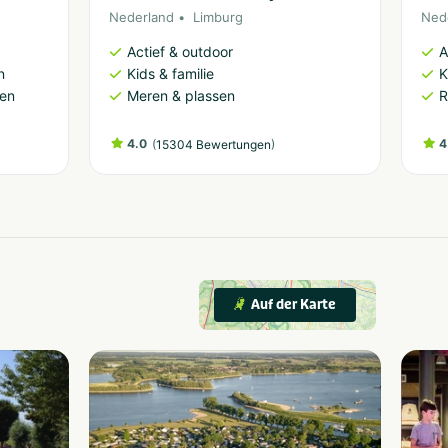
Nederland
Limburg
Ned
Actief & outdoor
A
n
Kids & familie
K
ren
Meren & plassen
R
4.0
(
)
4
15304 Bewertungen
Auf der Karte