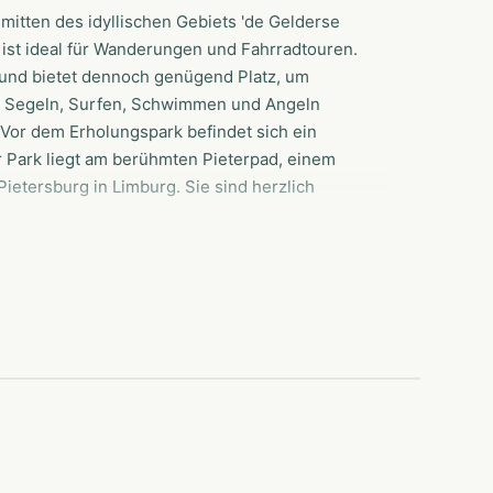
itten des idyllischen Gebiets 'de Gelderse
t ist ideal für Wanderungen und Fahrradtouren.
 und bietet dennoch genügend Platz, um
, Segeln, Surfen, Schwimmen und Angeln
Vor dem Erholungspark befindet sich ein
r Park liegt am berühmten Pieterpad, einem
etersburg in Limburg. Sie sind herzlich
ass Ihre Privatsphäre garantiert ist und Sie
 am Wasser inmitten eines Naturschutzgebietes.
chtungen und Sie können in unserer Kantine mit
nießen.