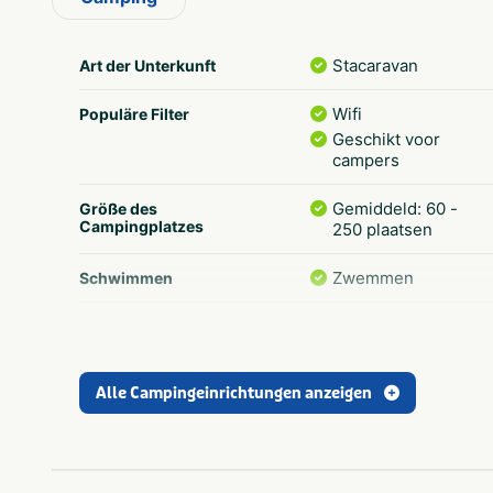
Stacaravan
Art der Unterkunft
Wifi
Populäre Filter
Geschikt voor
campers
Gemiddeld: 60 -
Größe des
Campingplatzes
250 plaatsen
Zwemmen
Schwimmen
Tennisbaan
Freizeit
Alle Campingeinrichtungen anzeigen
Wasmachine op
Sanitäranlagen
camping
Snackbar en/of
Essen und Trinken
afhaalmaaltijden (<