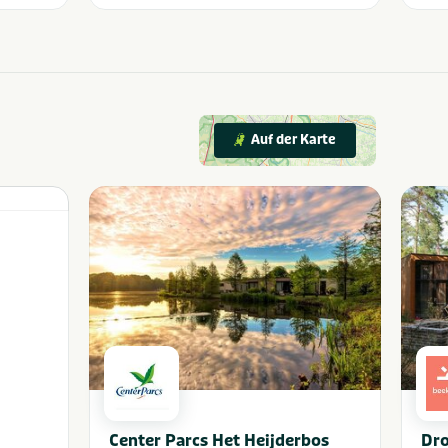
Auf der Karte
Center Parcs Het Heijderbos
Dr