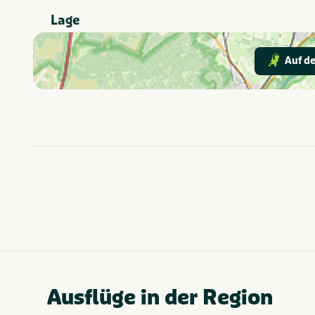
100m)
Lage
Tennis
Sport und Spiele
Auf de
van 80 tot 100
Mindestfläche des
Stellplatzes (m²)
Gelderland
Provinz und Region
Meren & plassen
Thema
Fietsroutes
In der Nähe
Golfbaan
Geschikt voor
Geeignet für
kinderen
Staanplaats
Ferienunterkünfte
Ausflüge in der Region