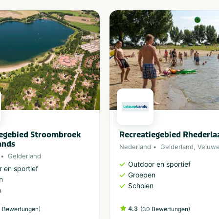
iegebied Stroombroek
Recreatiegebied Rhederla
ands
Nederland
Gelderland
,
Veluw
Gelderland
Outdoor en sportief
 en sportief
Groepen
n
Scholen
n
)
4.3
(
)
 Bewertungen
30 Bewertungen