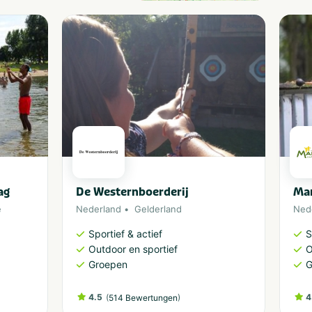
ag
De Westernboerderij
Ma
e
Nederland
Gelderland
Ned
Sportief & actief
S
Outdoor en sportief
O
Groepen
G
4.5
(
)
4
514 Bewertungen