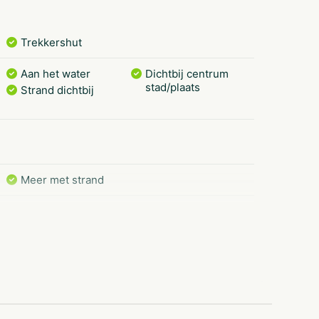
Trekkershut
Aan het water
Dichtbij centrum
stad/plaats
Strand dichtbij
Meer met strand
Multifunctioneel
Buiten speeltuin
sportveld
Wasdroger op
Douchecabine
camping