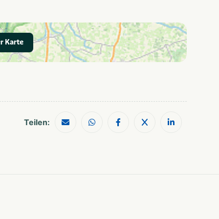
r Karte
Restaurants
Wandelroutes
Teilen:
Shoppen
Geschikt voor alle
leeftijden
Huuraccommodatie