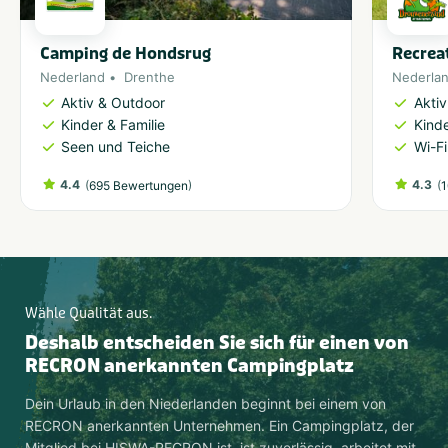
Camping de Hondsrug
Recrea
Nederland
Drenthe
Nederla
Aktiv & Outdoor
Akti
Kinder & Familie
Kinde
Seen und Teiche
Wi-Fi
4.4
(
)
4.3
(
695 Bewertungen
1
Wähle Qualität aus.
Deshalb entscheiden Sie sich für einen von
RECRON anerkannten Campingplatz
Dein Urlaub in den Niederlanden beginnt bei einem von
RECRON anerkannten Unternehmen. Ein Campingplatz, der
Mitglied bei HISWA-RECRON ist, ist zuverlässig, arbeitet mit