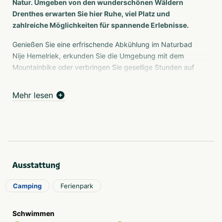
Natur. Umgeben von den wunderschönen Wäldern
Drenthes erwarten Sie hier Ruhe, viel Platz und
zahlreiche Möglichkeiten für spannende Erlebnisse.
Genießen Sie eine erfrischende Abkühlung im Naturbad
Nije Hemelriek, erkunden Sie die Umgebung mit dem
Mountainbike oder verbringen Sie gesellige Stunden auf
dem großzügigen Sport- und Spielplatz. Nach einem
erlebnisreichen Tag können Sie im gemütlichen Koerscafé
Mehr lesen
bei einem leckeren Snack und einem Getränk wunderbar
entspannen.
Ob Sie sich für ein komfortables Chalet, ein
abenteuerliches Safarizelt oder einen klassischen
Stellplatz für Ihr eigenes Zelt oder Ihren Wohnwagen
Ausstattung
entscheiden: Siblu De Lente van Drenthe bietet die
passende Unterkunft für jeden Urlaubswunsch. Mit
Camping
Ferienpark
zahlreichen Aktivitäten und der beeindruckenden Natur
direkt vor der Tür gibt es jeden Tag Neues zu entdecken
– für Groß und Klein.
Schwimmen