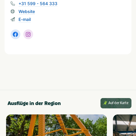
+31 599 - 564 333
Provinz und Region
Website
Drenthe
E-mail
Thema
Aktiv & Outdoor
Seen und Teiche
Kinder & Familie
Ruhe & Natur
In der Nähe
Vergnügungspark
Restaurants
Zoo
Wanderwege
Fahrradrouten
Wassersportanlagen
Golfplatz
Museen und Schlösser
Ausflüge in der Region
Auf der Karte
Wassersport
Erholung am Wasser