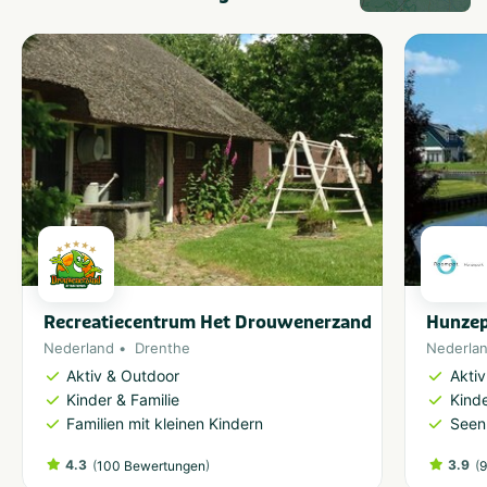
Wi-Fi
Am Wasser
Geeignet für Wohnmobile
Familien mit Kindern
Kein Nudisten-
Strand in der Nähe
Campingplatz
Parken beim
Mit Pool
Zelt/Wohnwagen
Hunde erlaubt
Größe des Campingplatzes
Durchschnittlich: 60 - 250
Plätze
Recreatiecentrum Het Drouwenerzand
Hunze
Nederland
Drenthe
Nederla
Aktiv & Outdoor
Akti
Kinder & Familie
Kinde
Familien mit kleinen Kindern
Seen
4.3
(
)
3.9
(
100 Bewertungen
9