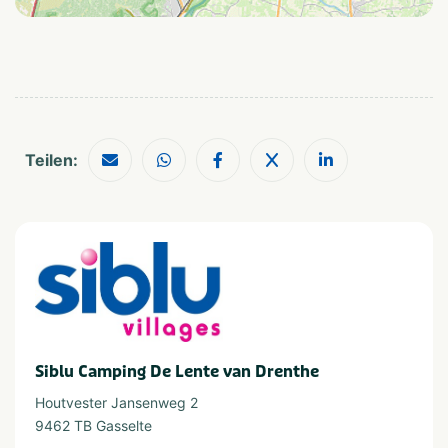
Essen und Trinken
Brot auf dem
Restaurant (
Campingplatz erhältlich
Geschäft (
Imbiss und/oder
Imbissstube (
Teilen:
Sport und Spiele
Tischtennisplatte
Kletterwand
Sportplatz
Stand-up Paddling (SUP)
Tennis
Kanus
Beachvolleyball
Fußballplatz
Golfplatz in kurzer
Entfernung (max. 10 km)
Siblu Camping De Lente van Drenthe
Direkt reservieren
Houtvester Jansenweg 2
Direkt reservieren
9462 TB Gasselte