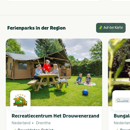
Ferienparks in der Region
Auf der Karte
Recreatiecentrum Het Drouwenerzand
Bungal
Nederland
Drenthe
Nederla