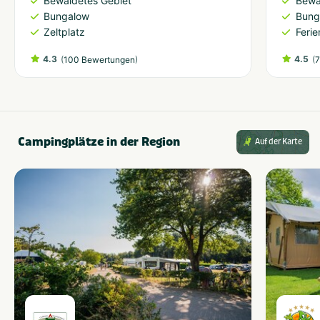
Bewaldetes Gebiet
Bewa
Bungalow
Bung
Zeltplatz
Feri
4.3
(
)
4.5
(
100 Bewertungen
7
Campingplätze in der Region
Auf der Karte