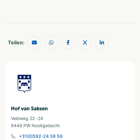
Provinz und Region
Drenthe
In der Nähe
Teilen:
Attractiepark
Shoppen
Dierentuin
Treinstation
Fietsroutes
Wandelroutes
Golfbaan
Watersport voorzieningen
Restaurants
Musea en kastelen
Wassersport
Visvijver
Waterrecreatie
Hof van Saksen
Veldweg 22 -24
Geeignet für
9449 PW Nooitgedacht
Geschikt voor kinderen
Rolstoeltoegang
+31(0)592-24 59 59
Geschikt voor alle
Geschikt voor jongeren