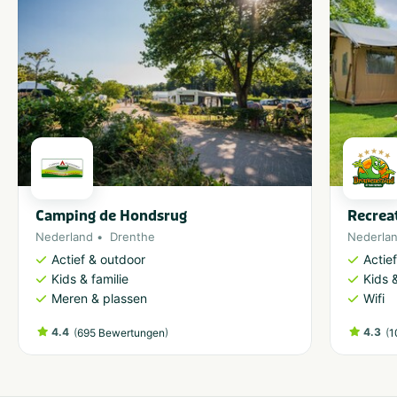
Camping de Hondsrug
Recrea
Nederland
Drenthe
Nederla
Actief & outdoor
Actie
Kids & familie
Kids &
Meren & plassen
Wifi
4.4
(
)
4.3
(
695 Bewertungen
1