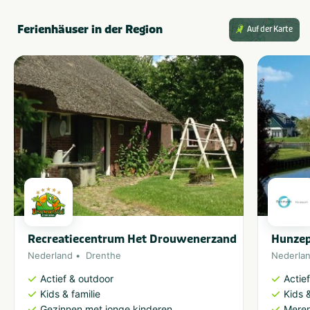
Ferienhäuser in der Region
Auf der Karte
Recreatiecentrum Het Drouwenerzand
Hunze
Nederland
Drenthe
Nederla
Actief & outdoor
Actie
Kids & familie
Kids &
Gezinnen met jonge kinderen
Meren