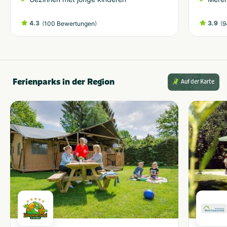
4.3
(
)
3.9
(
100 Bewertungen
9
Ferienparks in der Region
Auf der Karte