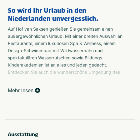
So wird Ihr Urlaub in den
Niederlanden unvergesslich.
Auf Hof van Saksen genießen Sie gemeinsam einen
außergewöhnlichen Urlaub. Mit einer breiten Auswahl an
Restaurants, einem luxuriösen Spa & Wellness, einem
Design-Schwimmbad mit Wildwasserbahn und
spektakulären Wasserrutschen sowie Bildungs-
Kinderakademien ist an alles und jeden gedacht.
Entdecken Sie auch die wunderschöne Umgebung des
Resorts.
Mehr lesen
Überwältigender Luxus!
Hof van Saksen liegt auf dem Drenther Land. Hier ist die
Natur schön, die Ruhe überwältigend und der Luxus
hervorragend! Tauchen Sie von den spektakulären
Wasserrutschen, besuchen Sie die Kinderakademien oder
den luxuriösen Indoor-Spielplatz. Danach können Sie in
Ausstattung
einem der reetgedeckten Bauernhäuser für 2 bis sogar