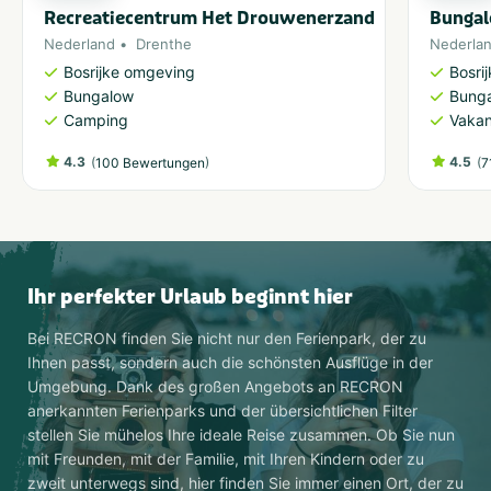
Recreatiecentrum Het Drouwenerzand
Bungal
Nederland
Drenthe
Nederla
Bosrijke omgeving
Bosri
Bungalow
Bung
Camping
Vakan
4.3
(
)
4.5
(
100 Bewertungen
7
Ihr perfekter Urlaub beginnt hier
Bei RECRON finden Sie nicht nur den Ferienpark, der zu
Ihnen passt, sondern auch die schönsten Ausflüge in der
Umgebung. Dank des großen Angebots an RECRON
anerkannten Ferienparks und der übersichtlichen Filter
stellen Sie mühelos Ihre ideale Reise zusammen. Ob Sie nun
mit Freunden, mit der Familie, mit Ihren Kindern oder zu
zweit unterwegs sind, hier finden Sie immer einen Ort, der zu