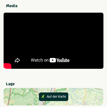
Aktivitäten im Park
Media
Kanoverhuur
Vismogelijkheden
Natuurlijk zwemwater
Watersport
Sportvelden
Trampoline(s) of
springkussen(s)
Golf
Voetbalveld
Speziell für Kinder
Animatieprogramma
Buitenspeeltuin
Binnenspeeltuin
Kinderbad
Essen und Trinken
Boodschappenservice
Ontbijtservice
Café / Bar
Restaurant
Lage
Entspannung
Auf der Karte
Sauna
Whirlpool