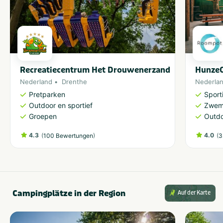
Recreatiecentrum Het Drouwenerzand
HunzeO
Nederland
Drenthe
Nederla
Pretparken
Sporti
Outdoor en sportief
Zwem
Groepen
Outdo
4.3
(
)
4.0
(
100 Bewertungen
3
Campingplätze in der Region
Auf der Karte