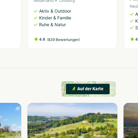
Nederland
Limburg
Ned
Aktiv & Outdoor
A
Kinder & Familie
K
Ruhe & Natur
S
4.6
(
)
4
839 Bewertungen
Auf der Karte