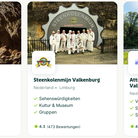
Steenkolenmijn Valkenburg
Att
Val
Nederland
Limburg
Ned
Sehenswürdigkeiten
V
Kultur & Museum
S
Gruppen
S
4.3
(
)
4
473 Bewertungen