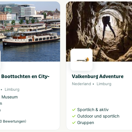
Kindern
Stadt/des
Stadtzentrums
5-Sterne-
Campingplätze
Parken beim
Zelt/Wohnwagen
Ladestationen für
Elektroautos
Stadtcamping
 Boottochten en City-
Valkenburg Adventure
Nederland
Limburg
Limburg
 & Museum
n
Sportlich & aktiv
n
Outdoor und sportlich
)
0 Bewertungen
Gruppen