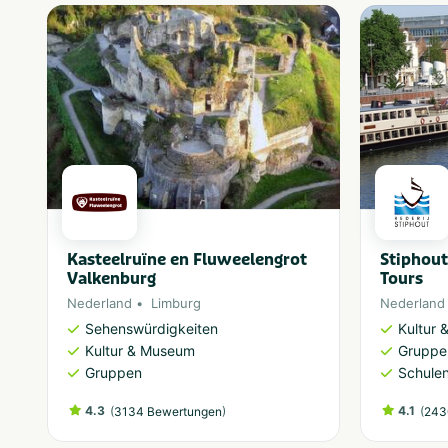
Geeignet für
Wohnmobile
Mit Pool
Hunde erlaubt
Kasteelruïne en Fluweelengrot
Stiphout
Valkenburg
Tours
Nederland
Limburg
Nederland
Sehenswürdigkeiten
Kultur
Kultur & Museum
Gruppe
Gruppen
Schule
4.3
(
)
4.1
(
3134 Bewertungen
243