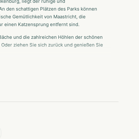
kenburg, liegt der ruhige und
 An den schattigen Plätzen des Parks können
ische Gemütlichkeit von Maastricht, die
r einen Katzensprung entfernt sind.
 Bäche und die zahlreichen Höhlen der schönen
. Oder ziehen Sie sich zurück und genießen Sie
, einem Blechhaus, einem Chalet oder einem
plätze, Sportplätze, eine Snackbar, einen
en und einen Waschsalon.
n Aufenthalt komplett.
el zu tun für Jung und Alt.