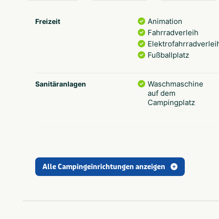
Animation
Freizeit
Fahrradverleih
Elektrofahrradverlei
Fußballplatz
Waschmaschine
Sanitäranlagen
auf dem
Campingplatz
Brot auf dem
Essen und Trinken
Campingplatz
erhältlich
Alle Campingeinrichtungen anzeigen
Sportplatz
Sport und Spiele
Schwimmen
Schwimmen
Kleinkinderbecken/k