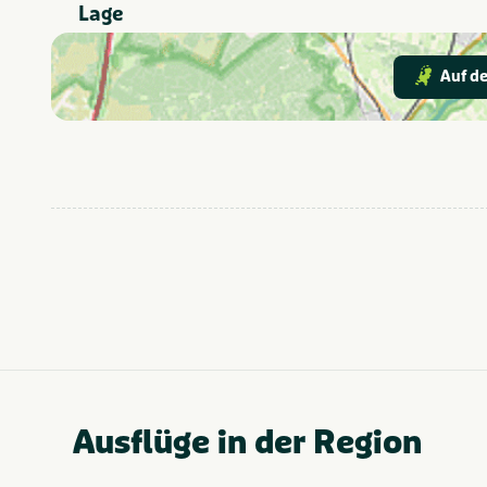
Kinderbereich
Lage
Limburg
Provinz und Region
Auf de
Aktiv & Outdoor
Thema
Vergnügungspark
In der Nähe
Zoo
Fahrradrouten
Geeignet für
Geeignet für
Kinder
Stellplatz
Ferienunterkünfte
Chalet
Art der Unterkunft
Glamping Zelt
Ausflüge in der Region
Wi-Fi
Populäre Filter