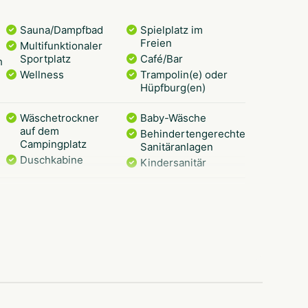
Sauna/Dampfbad
Spielplatz im
Freien
Multifunktionaler
Sportplatz
Café/Bar
h
Wellness
Trampolin(e) oder
Hüpfburg(en)
Wäschetrockner
Baby-Wäsche
auf dem
Behindertengerechte
Campingplatz
Sanitäranlagen
Duschkabine
Kindersanitär
Imbiss und/oder
Restaurant (
Imbissstube (
Geschäft (
Fußballplatz
Hallenbad
leiner
Schwimmendes