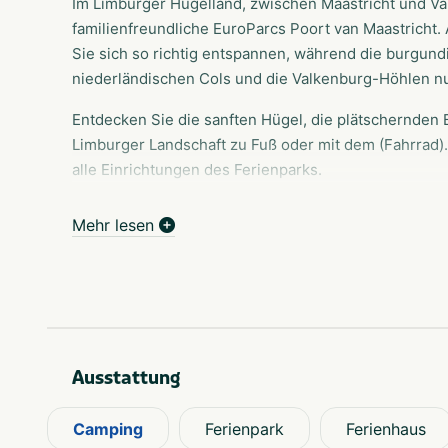
Im Limburger Hügelland, zwischen Maastricht und Val
familienfreundliche EuroParcs Poort van Maastricht.
Sie sich so richtig entspannen, während die burgund
niederländischen Cols und die Valkenburg-Höhlen nu
Entdecken Sie die sanften Hügel, die plätschernden
Limburger Landschaft zu Fuß oder mit dem (Fahrrad)
alle Einrichtungen des Ferienparks.
Was bietet Ihnen EuroParcs Poort van Maastricht?
Mehr lesen
Einen herrlichen Aufenthalt in einem Glamping-Zelt
Camping-Stellplatz (immer kostenloses Wifi).
Der Park verfügt über ein Hallen- und Freibad, Spiel
Supermarkt, Unterhaltung und saubere Sanitäranlag
Und ... auch der Hund ist willkommen. Das macht Ihre
Ausstattung
Im Park und in der unmittelbaren Umgebung gibt es vi
Camping
Ferienpark
Ferienhaus