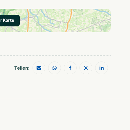
Paradies
Süd Limburg
r Karte
Kinder & Familie
Museen und
Schlösser
Golfplatz
Bahnhof
Restaurants
Wanderwege
Shopping
Museen und
Schlösser
Teilen:
Für alle
Geeignet für Paare
Altersgruppen
Mietunterkünfte
Ferienhaus
Safari Zelt
Haus
Familien mit
In der Nähe der